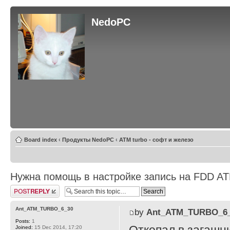
NedoPC
Board index
‹
Продукты NedoPC
‹
ATM turbo - софт и железо
Нужна помощь в настройке запись на FDD A
Post a reply
Ant_ATM_TURBO_6_30
by
Ant_ATM_TURBO_6
Posts:
1
Joined:
15 Dec 2014, 17:20