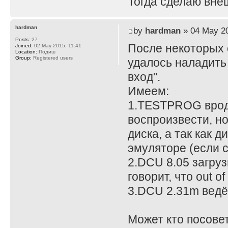
Тогда сделаю вне
hardman
by
hardman
» 04 May 20
Posts:
27
После некоторых 
Joined:
02 May 2015, 11:41
Location:
Подиш
Group:
Registered users
удалось наладить
вход".
Имеем:
1.TESTPROG вроде
воспроизвести, но
диска, а так как 
эмуляторе (если 
2.DCU 8.05 загруз
говорит, что out o
3.DCU 2.31m ведёт
Может кто посове