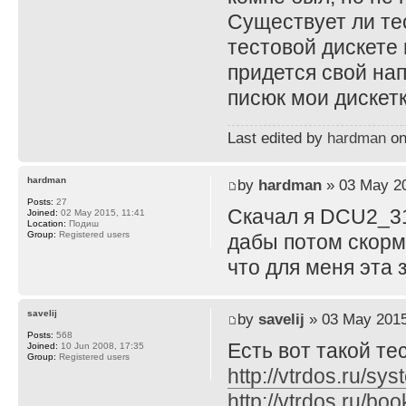
Существует ли те
тестовой дискете 
придется свой нап
писюк мои дискетк
Last edited by
hardman
on
hardman
by
hardman
» 03 May 20
Posts:
27
Скачал я DCU2_31
Joined:
02 May 2015, 11:41
Location:
Подиш
Group:
Registered users
дабы потом скорми
что для меня эта 
savelij
by
savelij
» 03 May 2015
Posts:
568
Есть вот такой те
Joined:
10 Jun 2008, 17:35
Group:
Registered users
http://vtrdos.ru/
http://vtrdos.ru/b