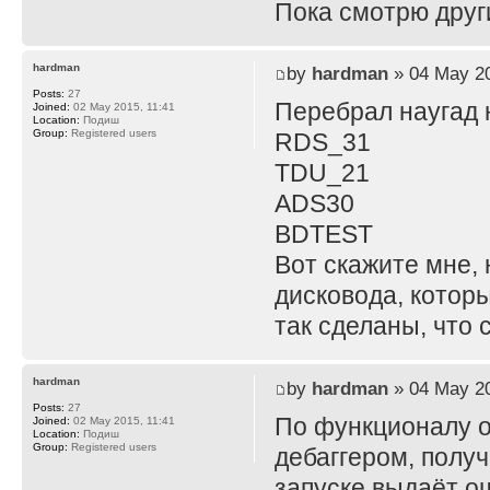
Пока смотрю други
hardman
by
hardman
» 04 May 20
Posts:
27
Перебрал наугад 
Joined:
02 May 2015, 11:41
Location:
Подиш
Group:
Registered users
RDS_31
TDU_21
ADS30
BDTEST
Вот скажите мне,
дисковода, которы
так сделаны, что 
hardman
by
hardman
» 04 May 20
Posts:
27
По функционалу 
Joined:
02 May 2015, 11:41
Location:
Подиш
Group:
Registered users
дебаггером, получ
запуске выдаёт о