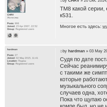
by
CHRV
» 20 Dec 2014,
TM8 какой серии, 
к531.
CHRV
Желесяка
Posts:
966
Многое есть здесь:
w
Joined:
15 Apr 2007, 22:52
Group:
Registered users
hardman
by
hardman
» 03 May 20
Posts:
27
Судя по дате пост
Joined:
02 May 2015, 11:41
Location:
Подиш
Group:
Registered users
Сейчас реанимиру
с такими же симп
которые работают 
музыкального соп
случаев одна, хот
Пока что щупаю о
компе был, но не 