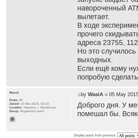
навороченный АТМ,
вылетает.
В ходе экспериме
прочего скидыват
адреса 23755, 112
Но это случилось 
выходных.
Если ещё кому ну
попробую сделать
WasiA
by
WasiA
» 05 May 2015
Posts:
99
Доброго дня. У ме
Joined:
10 Mar 2015, 02:44
Location:
Украина, г. Кременчуг.
Group:
Registered users
помешал бы. Всяк
Display posts from previous: