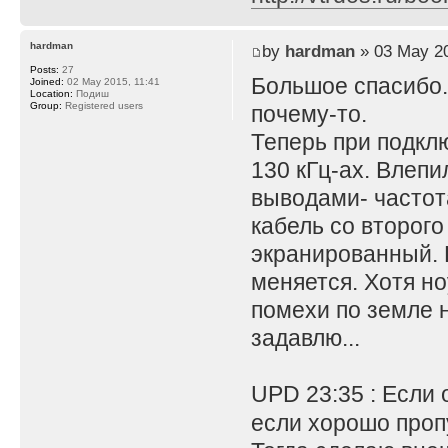
hardman
by
hardman
» 03 May 20
Posts:
27
Большое спасибо. 
Joined:
02 May 2015, 11:41
Location:
Подиш
Group:
Registered users
почему-то.
Теперь при подкл
130 кГц-ах. Влеп
выводами- частота
кабель со второго
экранированный. 
меняется. Хотя но
помехи по земле н
задавлю...
UPD 23:35 : Если 
если хорошо пропу