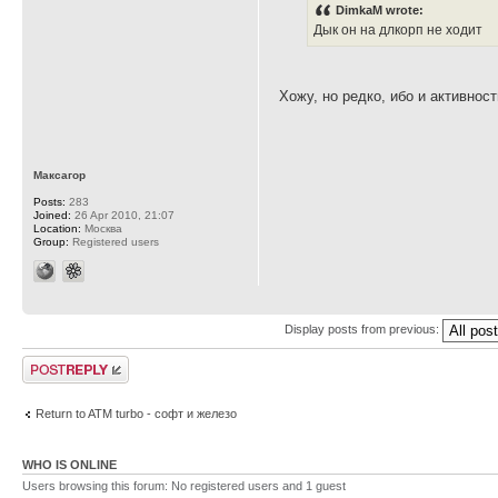
DimkaM wrote:
Дык он на длкорп не ходит
Хожу, но редко, ибо и активнос
Максагор
Posts:
283
Joined:
26 Apr 2010, 21:07
Location:
Москва
Group:
Registered users
Display posts from previous:
Post a reply
Return to ATM turbo - софт и железо
WHO IS ONLINE
Users browsing this forum: No registered users and 1 guest