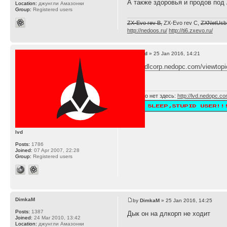
А также здоровья и продов под
Location:
джунгли Амазонки
Group:
Registered users
ZX-Evo rev B,
ZX-Evo rev C,
ZXNetUsb 
http://nedoos.ru/
http://ti6.zxevo.ru/
by
lvd
» 25 Jan 2016, 14:21
http://dlcorp.nedopc.com/viewto
Многого нет здесь:
http://lvd.nedopc.c
lvd
Posts:
1786
Joined:
07 Apr 2007, 22:28
Group:
Registered users
DimkaM
by
DimkaM
» 25 Jan 2016, 14:25
Posts:
1387
Дык он на длкорп не ходит
Joined:
24 Mar 2010, 13:42
Location:
джунгли Амазонки