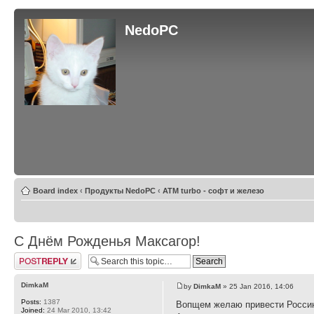
NedoPC
Board index
‹
Продукты NedoPC
‹
ATM turbo - софт и железо
С Днём Рожденья Максагор!
Post a reply
DimkaM
by
DimkaM
» 25 Jan 2016, 14:06
Posts:
1387
Вопщем желаю привести Россию
Joined:
24 Mar 2010, 13:42