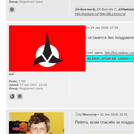
Group:
Registered users
ZX-Evo rev B,
ZX-Evo rev C,
ZXNetUsb 
http://nedoos.ru/
http://ti6.zxevo.ru/
by
lvd
» 25 Jan 2016, 17:29
значит останется без поздравл
Многого нет здесь:
http://lvd.nedopc.c
lvd
Posts:
1786
Joined:
07 Apr 2007, 22:28
Group:
Registered users
by
Максагор
» 31 Jan 2016, 21:51
Ребята, всем спасибо за поздра