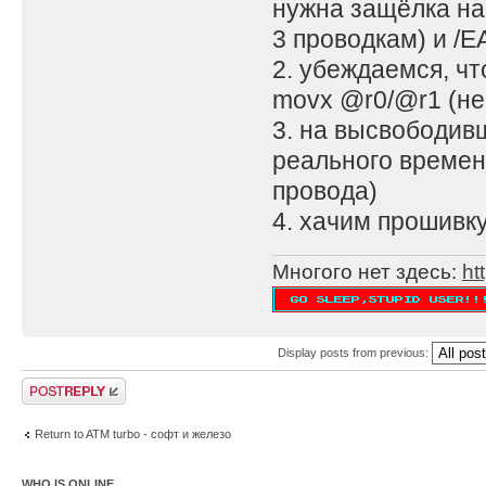
нужна защёлка на
3 проводкам) и /E
2. убеждаемся, чт
movx @r0/@r1 (не 
3. на высвободив
реального времен
провода)
4. хачим прошивку
Многого нет здесь:
ht
Display posts from previous:
Post a reply
Return to ATM turbo - софт и железо
WHO IS ONLINE