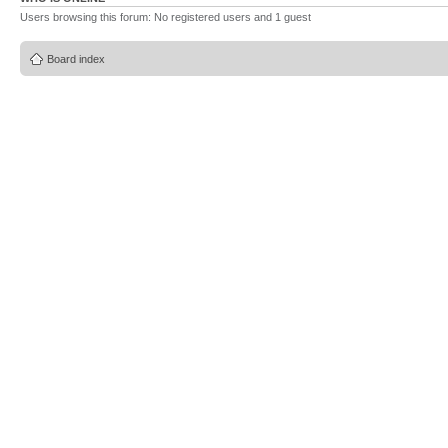
Users browsing this forum: No registered users and 1 guest
Board index