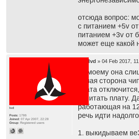
энергонезависим
отсюда вопрос: м
с питанием +5v от
питанием +3v от б
может еще какой 
by
lvd
» 04 Feb 2017, 11
Помоему она слиш
левая сторона чип
плата отключится,
запитать плату. 
работающая на 12м
lvd
речь идти надолго
Posts:
1786
Joined:
07 Apr 2007, 22:28
Group:
Registered users
1. выкидываем ве