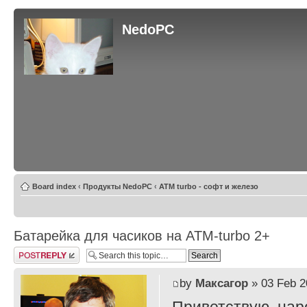
NedoPC
Board index
‹
Продукты NedoPC
‹
ATM turbo - софт и железо
Батарейка для часиков на ATM-turbo 2+
Post a reply
by
Максагор
» 03 Feb 2