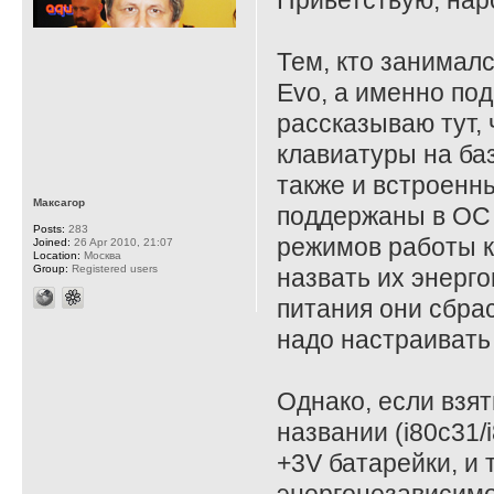
Приветствую, нар
Тем, кто занимал
Evo, а именно под
рассказываю тут,
клавиатуры на ба
также и встроенны
Максагор
поддержаны в ОС 
Posts:
283
режимов работы ко
Joined:
26 Apr 2010, 21:07
Location:
Москва
Group:
Registered users
назвать их энерг
питания они сбра
надо настраивать
Однако, если взят
названии (i80c31/i
+3V батарейки, и 