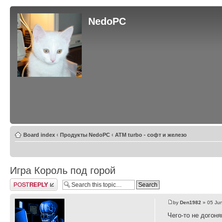
NedoPC
Board index
‹
Продукты NedoPC
‹
ATM turbo - софт и железо
Игра Король под горой
Post a reply
by
Den1982
» 05 Jun
Чего-то не догоня