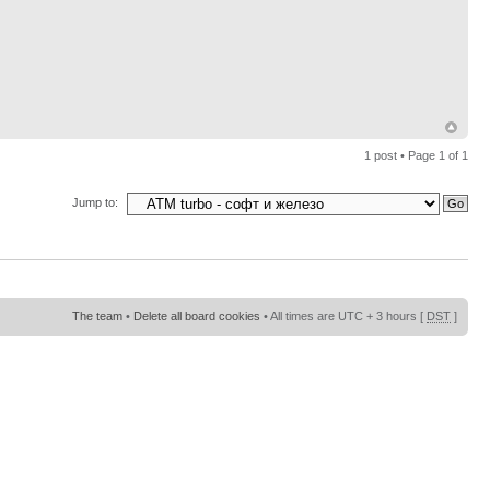
1 post • Page
1
of
1
Jump to:
The team
•
Delete all board cookies
• All times are UTC + 3 hours [
DST
]