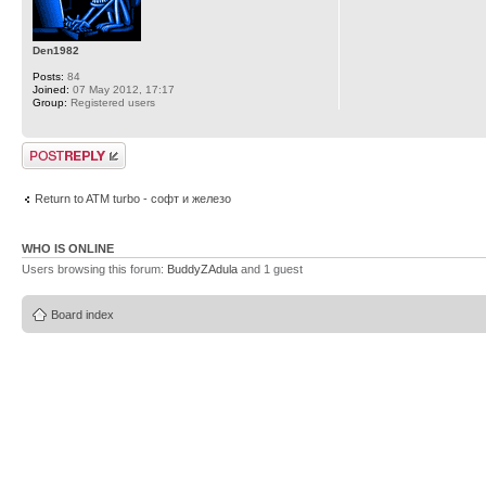
Den1982
Posts:
84
Joined:
07 May 2012, 17:17
Group:
Registered users
Post a reply
Return to ATM turbo - софт и железо
WHO IS ONLINE
Users browsing this forum:
BuddyZAdula
and 1 guest
Board index