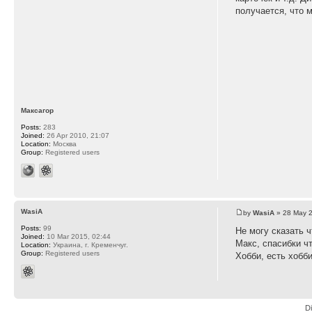
получается, что 
Максагор
Posts:
283
Joined:
26 Apr 2010, 21:07
Location:
Москва
Group:
Registered users
WasiA
by
WasiA
» 28 May 2
Posts:
99
Не могу сказать ч
Joined:
10 Mar 2015, 02:44
Макс, спасибки ч
Location:
Украина, г. Кременчуг.
Group:
Registered users
Хобби, есть хобб
D