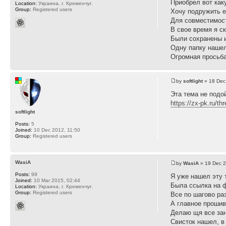
Приобрел вот ка
Location:
Украина, г. Кременчуг.
Group:
Registered users
Хочу подружить е
Для совместимос
В свое время я с
Были сохранены и
Одну папку нашел
Огромная просьба,
by
softlight
» 18 Dec
Эта тема не подо
https://zx-pk.ru/t
softlight
Posts:
5
Joined:
10 Dec 2012, 11:50
Group:
Registered users
WasiA
by
WasiA
» 19 Dec 2
Posts:
99
Я уже нашел эту т
Joined:
10 Mar 2015, 02:44
Была ссылка на ф
Location:
Украина, г. Кременчуг.
Group:
Registered users
Все по шагово ра
А главное прошив
Делаю щя все зан
Свисток нашел, в