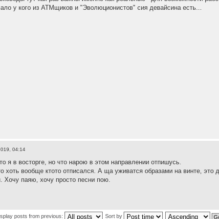
мало у кого из АТМщиков и "Эволюционистов" сия девайсина есть...
019, 04:14
то я в восторге, но что нарою в этом направлении отпишусь.
то хоть вообще ктото отписался. А ща уживатся образами на винте, это д
и. Хочу паяю, хочу просто песни пою.
isplay posts from previous:
Sort by