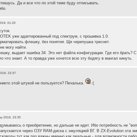
тпишусь. Да и все что по этой теме буду отписывать.
ибо.
019, 01:20
суток.
GOTEK уже адаптированный под спектрум, с прошивка 1.0.
орматировать флешку, без понятия. Щя черепушка треснет.
не могу найти.
шку, выдает ошибка 34. Это нет файла конфигурации. Где его брать? С
то что знает. А то правда уже хочется всю эту бодягу в мангал кинуть.
019, 23:37
 никто этой штукой не пользуется? Печалька.
:(
y 2019, 23:35
адумываюсь о приобретении, но дальше не идет. Ибо потребность не "
 запускается через ОЗУ RAM-диска с эмуляцией ВГ. В ZX-Evolution эта 
Дисководы тут как раз важны именно как реальные - для возможности рабо