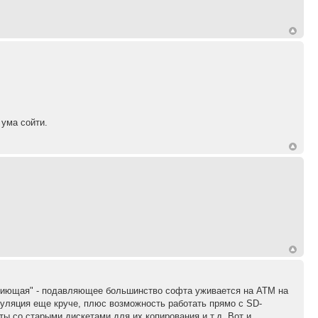
 ума сойти.
вопиющая" - подавляющее большинство софта уживается на АТМ на
эмуляция еще круче, плюс возможность работать прямо с SD-
ты со старыми дискетами для их копирования и т.д. Вот и