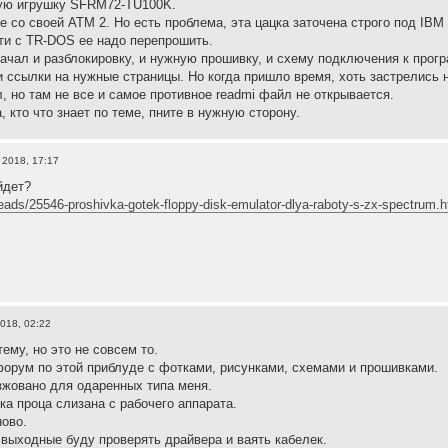
кую игрушку SFRM72-TU100K.
е со своей АТМ 2. Но есть проблема, эта цацка заточена строго под IBM 
ти с TR-DOS ее надо перепрошить.
качал и разблокировку, и нужную прошивку, и схему подключения к прог
 ссылки на нужные страницы. Но когда пришло время, хоть застрелись н
, но там не все и самое противное readmi файл не открывается.
 кто что знает по теме, пните в нужную сторону.
 2018, 17:17
йдет?
hreads/25546-proshivka-gotek-floppy-disk-emulator-dlya-raboty-s-zx-spectrum.h
018, 02:22
ему, но это не совсем то.
орум по этой приблуде с фотками, рисунками, схемами и прошивками.
зжовано для одаренных типа меня.
ка проца слизана с рабочего аппарата.
ово.
 выходные буду проверять драйвера и ваять кабелек.