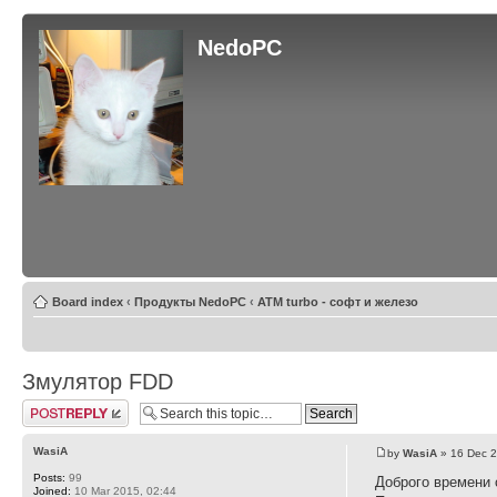
NedoPC
Board index
‹
Продукты NedoPC
‹
ATM turbo - софт и железо
Змулятор FDD
Post a reply
WasiA
by
WasiA
» 16 Dec 2
Posts:
99
Доброго времени 
Joined:
10 Mar 2015, 02:44