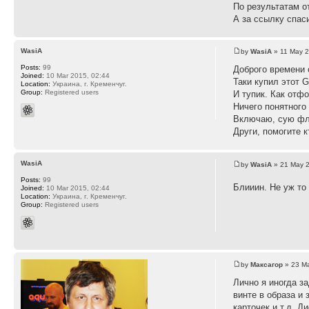
По результатам о
А за ссылку спас
WasiA
by
WasiA
» 11 May 2
Posts:
99
Доброго времени 
Joined:
10 Mar 2015, 02:44
Таки купил этот 
Location:
Украина, г. Кременчуг.
Group:
Registered users
И тупик. Как отф
Ничего понятного 
Включаю, сую фле
Други, помогите к
WasiA
by
WasiA
» 21 May 2
Posts:
99
Блииин. Не уж то
Joined:
10 Mar 2015, 02:44
Location:
Украина, г. Кременчуг.
Group:
Registered users
by
Максагор
» 23 Ma
Лично я иногда з
винте в образа и
карточек и т.д. 