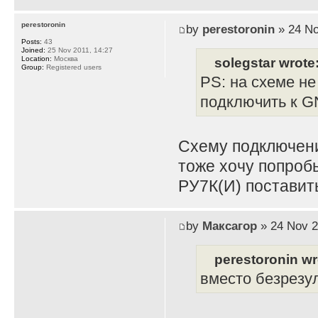
perestoronin
by
perestoronin
» 24 No
Posts:
43
Joined:
25 Nov 2011, 14:27
solegstar wrote
Location:
Москва
Group:
Registered users
PS: на схеме не
подключить к G
Схему подключени
тоже хочу попроб
РУ7К(И) поставить
by
Максагор
» 24 Nov 2
perestoronin wr
вместо безрезу