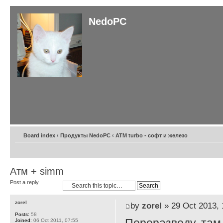
NedoPC
Board index
‹
Продукты NedoPC
‹
ATM turbo - софт и железо
Атм + simm
Post a reply
zorel
by
zorel
» 29 Oct 2013, 
Posts:
58
Joined:
06 Oct 2011, 07:55