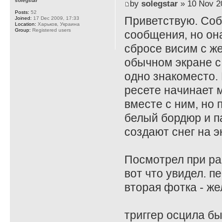
solegstar
by
solegstar
» 10 Nov 2
Posts:
52
Приветствую. Соб
Joined:
17 Dec 2009, 17:33
Location:
Харьков, Украина
Group:
Registered users
сообщения, но он
сбросе висим с ж
обычном экране с
одно знакоместо. 
ресете начинает 
вместе с ним, но 
белый бордюр и п
создают снег на э
Посмотрел при раб
вот что увидел. пе
вторая фотка - же
триггер осцила бы