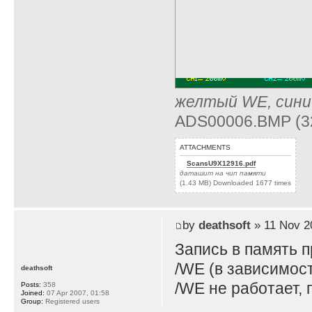
желтый WE, сини
ADS00006.BMP (32
ATTACHMENTS
ScansU9X12916.pdf
даташит на чип памяти
(1.43 MB) Downloaded 1677 times
by
deathsoft
» 11 Nov 2
Запись в память п
/WE (в зависимост
deathsoft
/WE не работает, 
Posts:
358
Joined:
07 Apr 2007, 01:58
Group:
Registered users