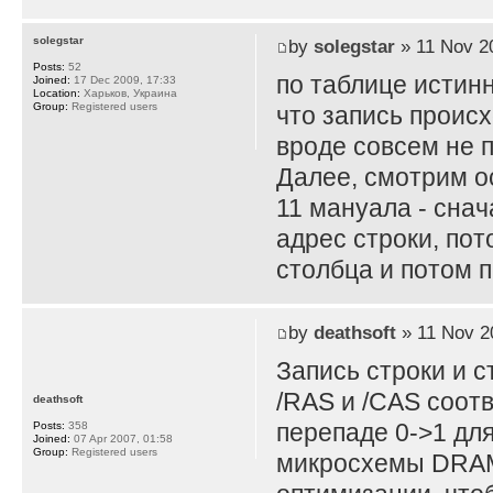
solegstar
by
solegstar
» 11 Nov 2
Posts:
52
по таблице истинн
Joined:
17 Dec 2009, 17:33
Location:
Харьков, Украина
Group:
Registered users
что запись проис
вроде совсем не п
Далее, смотрим о
11 мануала - снач
адрес строки, пот
столбца и потом п
by
deathsoft
» 11 Nov 2
Запись строки и с
/RAS и /CAS соотв
deathsoft
перепаде 0->1 дл
Posts:
358
Joined:
07 Apr 2007, 01:58
Group:
Registered users
микросхемы DRAM,