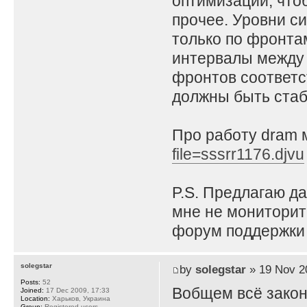
оптимизации, что
прочее. Уровни си
только по фронт
интервалы между 
фронтов соответс
должны быть стаб
Про работу dram 
file=sssrr1176.djvu
P.S. Предлагаю д
мне не мониторить
форум поддержки z
solegstar
by
solegstar
» 19 Nov 2
Posts:
52
Вобщем всё закон
Joined:
17 Dec 2009, 17:33
Location:
Харьков, Украина
Group:
Registered users