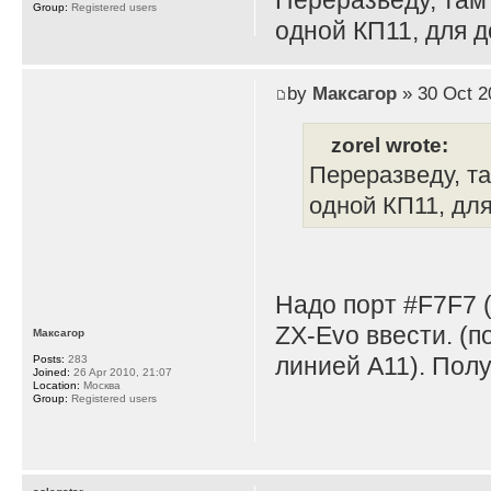
Переразведу, там
Group:
Registered users
одной КП11, для д
by
Максагор
» 30 Oct 2
zorel wrote:
Переразведу, т
одной КП11, для
Надо порт #F7F7 (
ZX-Evo ввести. (п
Максагор
линией A11). Пол
Posts:
283
Joined:
26 Apr 2010, 21:07
Location:
Москва
Group:
Registered users