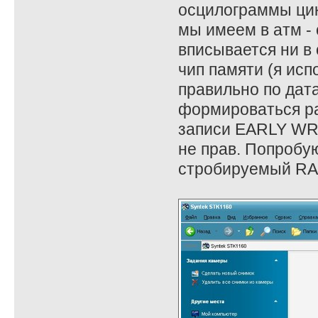
осцилограммы цикл
мы имеем в атм - 
вписывается ни в
чип памяти (я ис
правильно по дат
формироваться ра
записи EARLY WRI
не прав. Попробу
стробируемый RAS