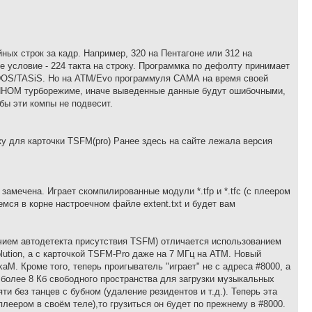
ых строк за кадр. Например, 320 на Пентагоне или 312 на
условие - 224 такта на строку. Программка по дефолту принимает
S-DOS/TASiS. Но на АТМ/Evo программуля САМА на время своей
ННОМ турборежиме, иначе выведенные данные будут ошибочными,
ы эти компы не подвесит.
 для карточки TSFM(pro) Ранее здесь на сайте лежала версия
 замечена. Играет скомпилированные модули *.tfp и *.tfc (с плеером
мся в корне настроечном файле extent.txt и будет вам
ичием автодетекта присутствия TSFM) отличается использованием
ution, а с карточкой TSFM-Pro даже на 7 МГц на АТМ. Новый
aM. Кроме того, теперь проигыватель "играет" не с адреса #8000, а
я более 8 Кб свободного пространства для загрузки музыкальных
ти без танцев с бубном (удаление резидентов и т.д.). Теперь эта
плеером в своём теле),то грузиться он будет по прежнему в #8000.