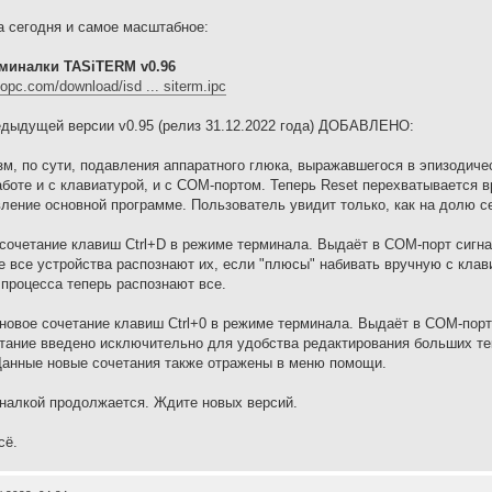
а сегодня и самое масштабное:
миналки TASiTERM v0.96
dopc.com/download/isd ... siterm.ipc
дыдущей версии v0.95 (релиз 31.12.2022 года) ДОБАВЛЕНО:
м, по сути, подавления аппаратного глюка, выражавшегося в эпизодичес
боте и с клавиатурой, и с COM-портом. Теперь Reset перехватывается
ление основной программе. Пользователь увидит только, как на долю се
сочетание клавиш Ctrl+D в режиме терминала. Выдаёт в COM-порт сигна
е все устройства распознают их, если "плюсы" набивать вручную с клави
 процесса теперь распознают все.
новое сочетание клавиш Ctrl+0 в режиме терминала. Выдаёт в COM-порт 
етание введено исключительно для удобства редактирования больших тек
Данные новые сочетания также отражены в меню помощи.
налкой продолжается. Ждите новых версий.
сё.