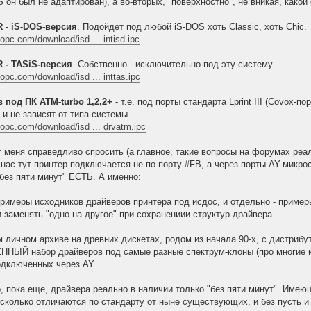
 он был не адаптирован), а во-вторых, "поверхностно", не вникая, какой 
R - iS-DOS-версия
. Подойдет под любой iS-DOS хоть Classic, хоть Chic.
opc.com/download/isd ... intisd.ipc
R - TASiS-версия
. Собственно - исключительно под эту систему.
opc.com/download/isd ... inttas.ipc
 под ПК ATM-turbo 1,2,2+
- т.е. под порты стандарта Lprint III (Covox-
 и не зависят от типа системы.
dopc.com/download/isd ... drvatm.ipc
ут меня справедливо спросить (а главное, такие вопросы на форумах реа
у нас тут принтер подключается не по порту #FB, а через порты AY-микр
"без пяти минут" ЕСТЬ. А именно:
примеры исходников драйверов принтера под исдос, и отдельно - пример
 заменять "одно на другое" при сохранениии структур драйвера...
м личном архиве на древних дискетах, родом из начала 90-х, с дистриб
ЫЙ набор драйверов под самые разные спектрум-клоны (про многие из 
одключенных через AY.
о, пока еще, драйвера реально в наличии только "без пяти минут". Им
несколько отличаются по стандарту от ныне существующих, и без пусть и