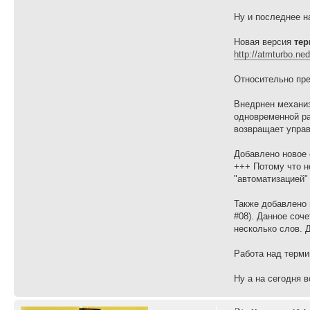
Ну и последнее н
Новая версия
тер
http://atmturbo.ne
Относительно пре
Внедрнен механиз
одновременной ра
возвращает управ
Добавлено новое 
+++ Потому что н
"автоматизацией"
Также добавлено 
#08). Данное соч
несколько слов. 
Работа над терми
Ну а на сегодня в