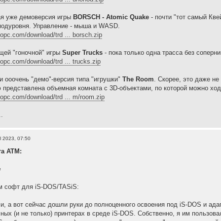
ая уже демоверсия игры
BORSCH - Atomic Quake
- почти "тот самый Кве
 подуровня. Управление - мыша и WASD.
dopc.com/download/trd ... borsch.zip
щей "гоночной" игры
Super Trucks
- пока только одна трасса без соперн
dopc.com/download/trd ... trucks.zip
и ооочень "демо"-версия типа "игрушки"
The Room
. Скорее, это даже н
представлена объемная комната с 3D-объектами, по которой можно ход
dopc.com/download/trd ... m/room.zip
..
l 2023, 07:50
та АТМ:
=
м софт для iS-DOS/TASiS:
и, а вот сейчас дошли руки до полноценного освоения под iS-DOS и ад
ных (и не только) принтерах в среде iS-DOS. Собственно, я им пользовал