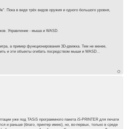
йк". Пока в виде трёх видов оружия и одного большого уровня,
иков. Управление - мыша и WASD.
е игра, а пример функционирования 3D-движка. Тем не менее,
ить и эти объекты огибать посредством мыши и WASD...
аптации уже под TASiS программного пакета iS-PRINTER для печати
ся и раньше (благо, принтер имею), но, во-первых, только в среде