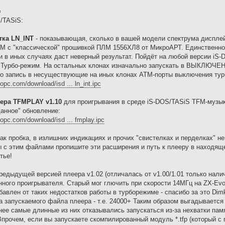
=
/TASiS:
тка LN_INT
- показывающая, сколько в вашей модели спектрума дисплейн
М с "классической" прошивкой ПЛМ 1556ХЛ8 от МикроАРТ. Единственное 
 и в иных случаях даст неверный результат. Пойдёт на любой версии i
 Турбо-режим. На остальных клонах изначально запускать в ВЫКЛЮЧЕ
о запись в несуществующие на иных клонах АТМ-порты выключения турб
opc.com/download/isd ... ln_int.ipc
ера TFMPLAY v1.10
для проигрывания в среде iS-DOS/TASiS TFM-музыку
данное" обновление:
dopc.com/download/isd ... fmplay.ipc
ак пробка, в излишних индикациях и прочих "свистелках и перделках" не
ты с этим файлами пропишите эти расширения и путь к плееру в находяще
тье!
редыдущей версией плеера v1.02 (отличалась от v1.00/1.01 только нал
ного проигрывателя. Старый мог глючить при скорости 14МГц на ZX-Evol
авлен от таких недостатков работы в турборежиме - спасибо за это Dimk
ла запускаемого файла плеера - т.е. 24000+ Таким образом выгадываетс
анее самые длинные из них отказывались запускаться из-за нехватки памя
Впрочем, если вы запускаете скомпилированный модуль *.tfp (который с 