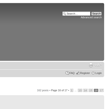
Advanced search
FAQ
Register
Login
162 posts •
Page
16
of
17
•
...
1
13
14
15
16
17