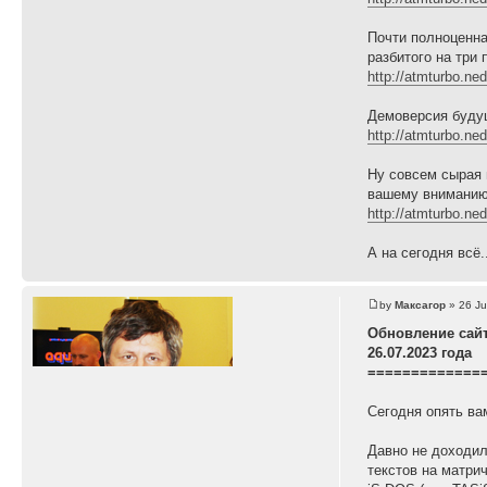
Почти полноценн
разбитого на три
http://atmturbo.ne
Демоверсия буду
http://atmturbo.ne
Ну совсем сырая 
вашему вниманию 
http://atmturbo.ne
А на сегодня всё.
by
Максагор
» 26 Ju
Обновление сай
26.07.2023 года
=============
Сегодня опять ва
Давно не доходил
текстов на матрич