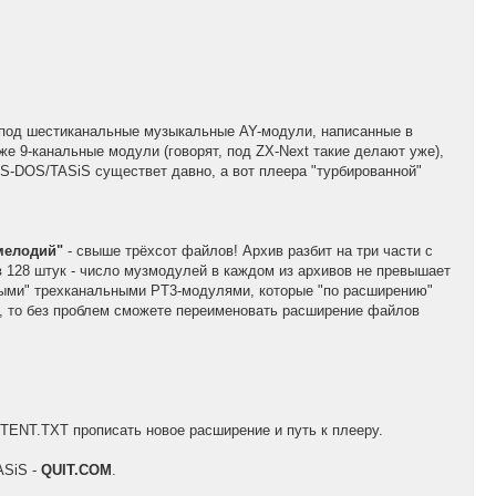
под шестиканальные музыкальные AY-модули, написанные в
же 9-канальные модули (говорят, под ZX-Next такие делают уже),
 iS-DOS/TASiS существет давно, а вот плеера "турбированной"
мелодий"
- свыше трёхсот файлов! Архив разбит на три части с
в 128 штук - число музмодулей в каждом из архивов не превышает
чными" трехканальными PT3-модулями, которые "по расширению"
у, то без проблем сможете переименовать расширение файлов
XTENT.TXT прописать новое расширение и путь к плееру.
ASiS -
QUIT.COM
.