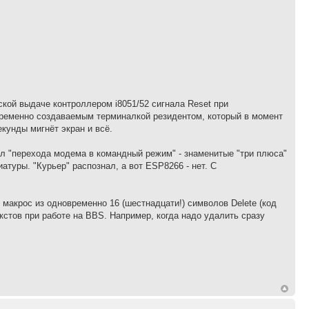
кой выдаче контроллером i8051/52 сигнала Reset при
 временно создаваемым терминалкой резидентом, который в момент
кунды мигнёт экран и всё.
л "перехода модема в командный режим" - знаменитые "три плюса"
атуры. "Курьер" распознал, а вот ESP8266 - нет. С
макрос из одновременно 16 (шестнадцати!) символов Delete (код
стов при работе на BBS. Например, когда надо удалить сразу