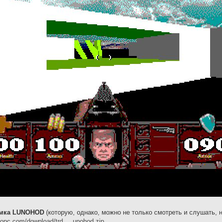
емка LUNOHOD
(которую, однако, можно не только смотреть и слушать,
dopc.com/download/trd ... unohod.zip