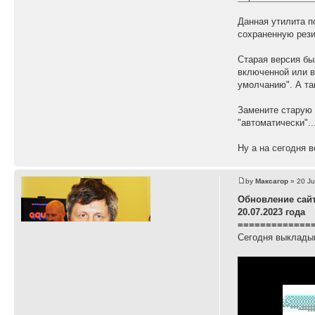
Данная утилита п
сохраненную рези
Старая версия бы
включенной или в
умолчанию". А так
Замените старую 
"автоматически"..
Ну а на сегодня в
by
Максагор
» 20 Ju
Обновление сай
20.07.2023 года
=============
Сегодня выкладыв