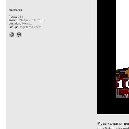
Максагор
Posts:
283
Joined:
26 Apr 2010, 21:07
Location:
Москва
Group:
Registered users
Музыкальная д
http://atmturbo.ne