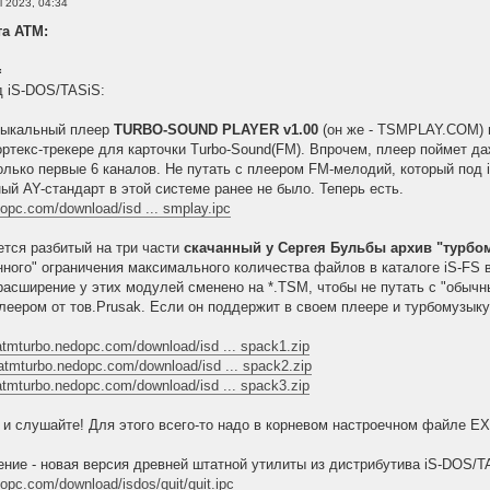
l 2023, 04:34
та АТМ:
=
д iS-DOS/TASiS:
зыкальный плеер
TURBO-SOUND PLAYER v1.00
(он же - TSMPLAY.COM) 
ортекс-трекере для карточки Turbo-Sound(FM). Впрочем, плеер поймет да
только первые 6 каналов. Не путать с плеером FM-мелодий, который под
ый AY-стандарт в этой системе ранее не было. Теперь есть.
dopc.com/download/isd ... smplay.ipc
ется разбитый на три части
скачанный у Сергея Бульбы архив "турбо
нного" ограничения максимального количества файлов в каталоге iS-FS 
расширение у этих модулей сменено на *.TSM, чтобы не путать с "обы
леером от тов.Prusak. Если он поддержит в своем плеере и турбомузык
/atmturbo.nedopc.com/download/isd ... spack1.zip
/atmturbo.nedopc.com/download/isd ... spack2.zip
/atmturbo.nedopc.com/download/isd ... spack3.zip
 и слушайте! Для этого всего-то надо в корневом настроечном файле E
ние - новая версия древней штатной утилиты из дистрибутива iS-DOS/T
dopc.com/download/isdos/quit/quit.ipc