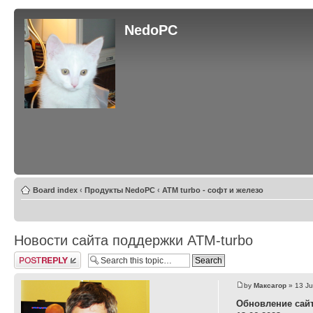
NedoPC
Board index
‹
Продукты NedoPC
‹
ATM turbo - софт и железо
Новости сайта поддержки ATM-turbo
Post a reply
by
Максагор
» 13 Ju
Обновление сай