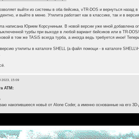
озволяет выйти из системы в оба бейсика, vTR-DOS и вернуться назад в с
дентно, и выйте в меню. Утилита работает как в классике, так и в вер
ла написана Юрием Корсуниным. В новой версии уже мной добавлена опц
ыключенной турбы при выходе в любой вариант бейсиков или в TR-DOS
овой в том же TASiS всегда турба, а иногда ведь требуется иное! Тепер
версию утилиты в каталоге SHELL (а файл помощи - в каталоге SHELL\
.
сё.
l 2023, 15:09
та АТМ:
=
аю накопившееся новьё от Alone Coder, а именно основанные на его 3D