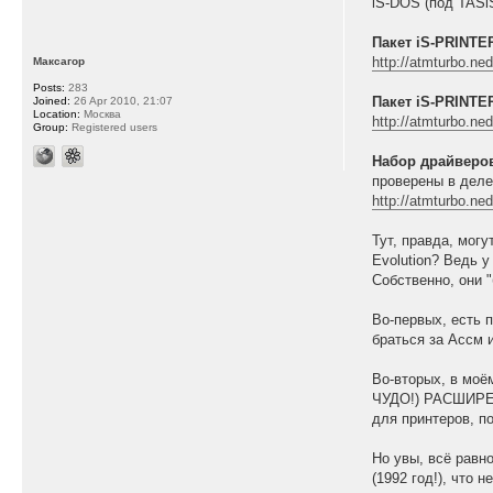
iS-DOS (под TASiS
Пакет iS-PRINTE
http://atmturbo.ned
Максагор
Posts:
283
Пакет iS-PRINTE
Joined:
26 Apr 2010, 21:07
Location:
Москва
http://atmturbo.ned
Group:
Registered users
Набор драйверов
проверены в деле
http://atmturbo.ne
Тут, правда, мог
Evolution? Ведь 
Собственно, они 
Во-первых, есть 
браться за Ассм и
Во-вторых, в моё
ЧУДО!) РАСШИРЕНН
для принтеров, п
Но увы, всё равн
(1992 год!), что 