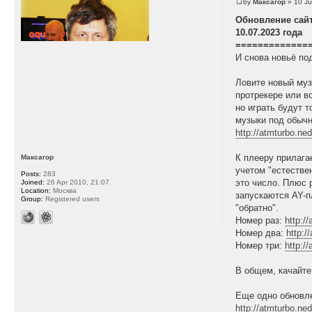
by
Максагор
» 10 Ju
Обновление сай
10.07.2023 года
=============
И снова новьё по
Ловите новый му
протрекере или в
но играть будут 
музыки под обычн
http://atmturbo.ne
К плееру прилага
Максагор
учетом "естестве
Posts:
283
это число. Плюс 
Joined:
26 Apr 2010, 21:07
Location:
Москва
запускаются AY-п
Group:
Registered users
"обратно".
Номер раз:
http:/
Номер два:
http:/
Номер три:
http:/
В общем, качайте
Еще одно обновле
http://atmturbo.ne