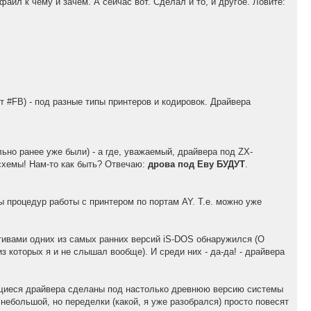
файл к чему и зачем. А сейчас вот. Сделал и то, и другое. Ловите:
порт #FB) - под разные типы принтеров и кодировок. Драйвера
льно ранее уже были) - а где, уважаемый, драйвера под ZX-
осхемы! Нам-то как быть? Отвечаю:
дрова под Еву БУДУТ
.
ы процедур работы с принтером по портам AY. Т.е. можно уже
утивами одних из самых ранних версий iS-DOS обнаружился (О
которых я и не слышал вообще). И среди них - да-да! - драйвера
еющиеся драйвера сделаны под настолько древнюю версию системы
 небольшой, но переделки (какой, я уже разобрался) просто повесят