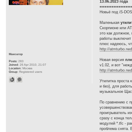
13.06.2023 года
=============
Новьё под iS-DOS
Маленькая
утили
Скорпионе или АТ
это как должное,
работы выключит
плюс надеюсь, чт
http://atmturbo.ned
Максагор
Новая версия
пле
Posts:
283
v1.02, и вот "неж
Joined:
26 Apr 2010, 21:07
Location:
Москва
http://atmturbo.ne
Group:
Registered users
Утилитка проста к
и без), для рабо
музыкальное Щас
По сравнению с п
усовершенствован
проигрыватель изб
сразу с конца те
модулей *.tfc - р
проблема снята. 