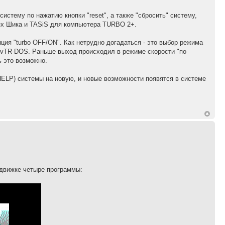
истему по нажатию кнопки "reset", а также "сбросить" систему,
сиях Шика и TASiS для компьютера TURBO 2+.
ия "turbo OFF/ON". Как нетрудно догадаться - это выбор режима
/vTR-DOS. Раньше выход происходил в режиме скорости "по
ь это возможно.
HELP) системы на новую, и новые возможности появятся в системе
-движке четыре программы: