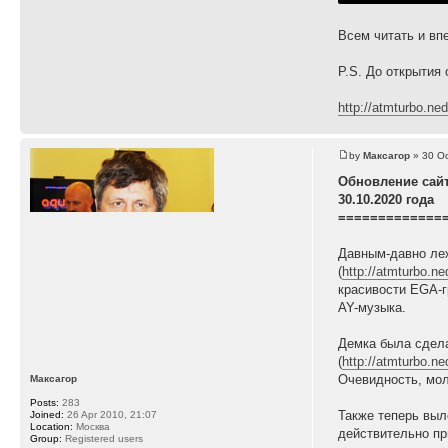
Всем читать и впе
P.S. До открытия
http://atmturbo.n
by
Максагор
» 30 Oc
Обновление сай
30.10.2020 года
=============
Давным-давно леж
(
http://atmturbo.n
красивости EGA-г
AY-музыка.
Демка была сдела
(
http://atmturbo.
Очевидность, мол
Максагор
Posts:
283
Также теперь вы
Joined:
26 Apr 2010, 21:07
Location:
Москва
действительно пр
Group:
Registered users