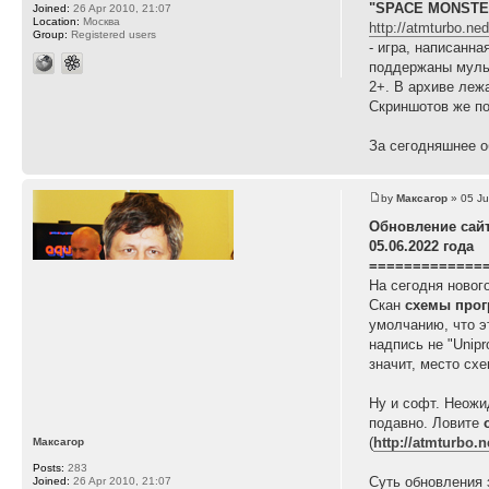
"SPACE MONSTE
Joined:
26 Apr 2010, 21:07
Location:
Москва
http://atmturbo.ne
Group:
Registered users
- игра, написан
поддержаны мульт
2+. В архиве леж
Скриншотов же пок
За сегодняшнее об
by
Максагор
» 05 Ju
Обновление сай
05.06.2022 года
=============
На сегодня нового
Скан
схемы прог
умолчанию, что 
надпись не "Unipr
значит, место сх
Ну и софт. Неожи
подавно. Ловите
(
http://atmturbo
Максагор
Posts:
283
Суть обновления 
Joined:
26 Apr 2010, 21:07