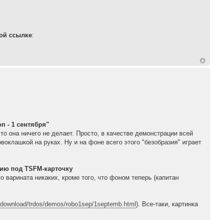
ой ссылке
:
п - 1 сентября"
 что она ничего не делает. Просто, в качестве демонстрации всей
оклашкой на руках. Ну и на фоне всего этого "безобразия" играет
ию под TSFM-карточку
го варината никаких, кроме того, что фоном теперь (капитан
/download/trdos/demos/robo1sep/1septemb.html
). Все-таки, картинка