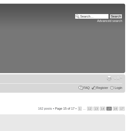
Advanced search
FAQ
Register
Login
162 posts •
Page
15
of
17
•
...
1
12
13
14
15
16
17