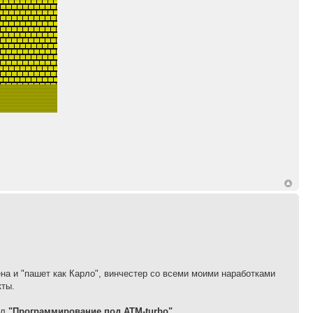
на и "пашет как Карло", винчестер со всеми моими наработками
кты.
ал
"Программирование под ATM-turbo"