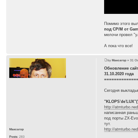
Помимо этого в
под CP/M от Gam
мелочи провел "у
А пока что все!
by
Максагор
» 31 Oc
Обновление сай
31.10.2020 года
=============
Сегодня выкладыв
"KLOPS'de'LUX"(
http://atmturbo.ne
написанная раньш
под порты ZX-Evo
тут.
http://atmturbo.ne
Максагор
Posts:
283