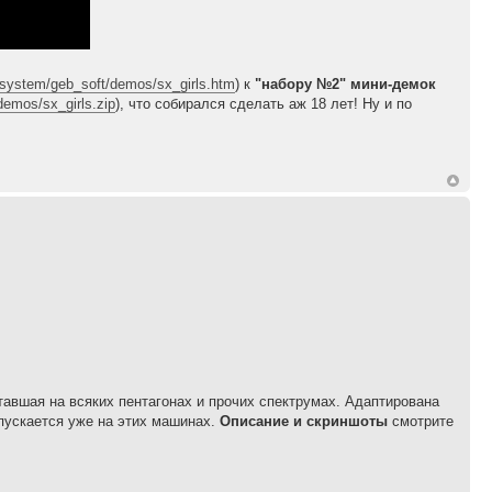
/system/geb_soft/demos/sx_girls.htm
) к
"набору №2" мини-демок
emos/sx_girls.zip
), что собирался сделать аж 18 лет! Ну и по
тавшая на всяких пентагонах и прочих спектрумах. Адаптирована
апускается уже на этих машинах.
Описание и скриншоты
смотрите