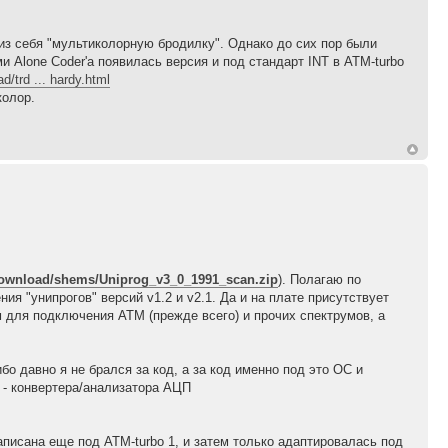
 себя "мультиколорную бродилку". Однако до сих пор были
Alone Coder'а появилась версия и под стандарт INT в ATM-turbo
/trd ... hardy.html
колор.
download/shems/Uniprog_v3_0_1991_scan.zip
). Полагаю по
ия "унипрогов" версий v1.2 и v2.1. Да и на плате присутствует
ем для подключения АТМ (прежде всего) и прочих спектрумов, а
о давно я не брался за код, а за код именно под это ОС и
) - конвертера/анализатора АЦП
исана еще под ATM-turbo 1, и затем только адаптировалась под