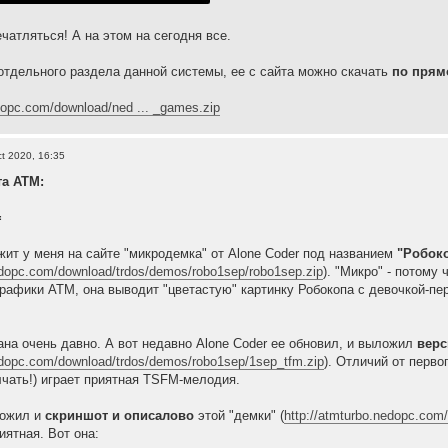
чатляться! А на этом на сегодня все.
 отдельного раздела данной системы, ее с сайта можно скачать
по прям
edopc.com/download/ned ... _games.zip
t 2020, 16:35
та АТМ:
=
ит у меня на сайте "микродемка" от Alone Coder под названием
"Робоко
edopc.com/download/trdos/demos/robo1sep/robo1sep.zip
). "Микро" - потому
рафики ATM, она выводит "цветастую" картинку Робокопа с девочкой-перв
на очень давно. А вот недавно Alone Coder ее обновил, и выложил
верс
nedopc.com/download/trdos/demos/robo1sep/1sep_tfm.zip
). Отличий от перво
чать!) играет приятная TSFM-мелодия.
ложил и
скриншот и описалово
этой "демки" (
http://atmturbo.nedopc.com
иятная. Вот она: