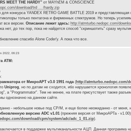
RS MEET THE HARDY"
от MAYhEM & CONSCIENCE
dopc.com/download/trd ... /hardy.zip
ная для конкурса YANDEX RETRO GAME BATTLE 2019 и представляющая из
иколоры только пентагона и фирменных спектрумов. Но теперь усилиями 
ат все версии.
Описание лежит здесь:
http://atmturbo.nedopc.com/download
а нет, до тех пор, пока не найдется способ "скриншотить" сразу мульти
новление спасибо Alone Coder'у. А пока что все.
n 2022, 06:23
та АТМ:
=
:
рамматора от МикроАРТ v3.0 1991 года
(
http://atmturbo.nedopc.com/
это
Uniprog
, но по датам не сходится, ибо нарушается хронология появлен
og", а "Programmator". Тем не менее, на плате присутствует также разъ
емы однозначно на данном сайте.
данно - небольшое новье под CP/M, и еще более неожиданно - от меня, иб
обновленную версию ADC v1.01
(прежняя версия от МикроАРТа - v1.00
.nedopc.com/download/cpm/system/adc/adc_1_01.zip
).
заключается в поддержке мультиканальности АЦП. Данная программа нап