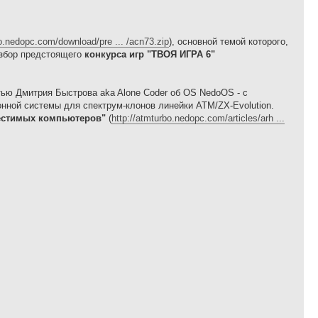
bo.nedopc.com/download/pre ... /acn73.zip
), основной темой которого,
азбор предстоящего
конкурса игр "ТВОЯ ИГРА 6"
ью Дмитрия Быстрова aka Alone Coder об OS NedoOS - с
нной системы для спектрум-клонов линейки ATM/ZX-Evolution.
местимых компьютеров"
(
http://atmturbo.nedopc.com/articles/arh ...