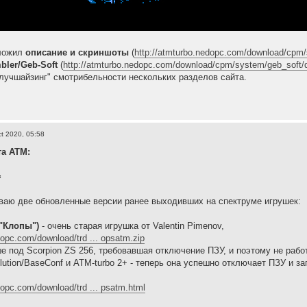
ыложил
описание и скриншоты
(
http://atmturbo.nedopc.com/download/cpm
bler/Geb-Soft
(
http://atmturbo.nedopc.com/download/cpm/system/geb_soft/d
лучшайзинг" смотрибельности нескольких разделов сайта.
t 2020, 05:58
та АТМ:
=
аю две обновленные версии ранее выходивших на спектруме игрушек:
"Клопы")
- очень старая игрушка от Valentin Pimenov,
dopc.com/download/trd ... opsatm.zip
е под Scorpion ZS 256, требовавшая отключение ПЗУ, и поэтому не рабо
lution/BaseConf и ATM-turbo 2+ - теперь она успешно отключает ПЗУ и з
dopc.com/download/trd ... psatm.html