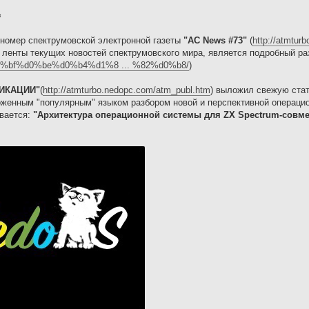
=
номер спектрумовской электронной газеты
"AC News #73"
(
http://atmtur
ленты текущих новостей спектрумовского мира, является подробный р
/%d0%bf%d0%be%d0%b4%d1%8 ... %82%d0%b8/
)
ИКАЦИИ"
(
http://atmturbo.nedopc.com/atm_publ.htm
) выложил свежую стат
женным "популярным" языком разбором новой и перспективной операцио
ывается:
"Архитектура операционной системы для ZX Spectrum-сов