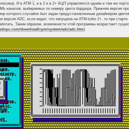
 плюсика). И в АТМ 1, и в 2 и в 2+ АЦП управляется одним и тем же пор
 каналов, выбираемых по номеру цвета бордюра. Прежняя версия прог
ер которого случайно был задан предустановленным дизайнером цветом
ая версия ADC, если видит, что запущена на ATM-turbo 2+, то при старт
аботать. Таким образом, возможности этой программы возрастают суще
.nedopc.com/download/cpm/system/adc/adc.htm
).