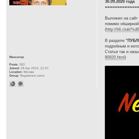
30.09.2020 года
=============
Выложил на сайт 
помимо обширной 
(
http://ti6.club
В разделе
"ПУБЛ
подробным и изло
Статья так и наз
80920.html
)
Максагор
Posts:
283
Joined:
26 Apr 2010, 21:07
Location:
Москва
Group:
Registered users