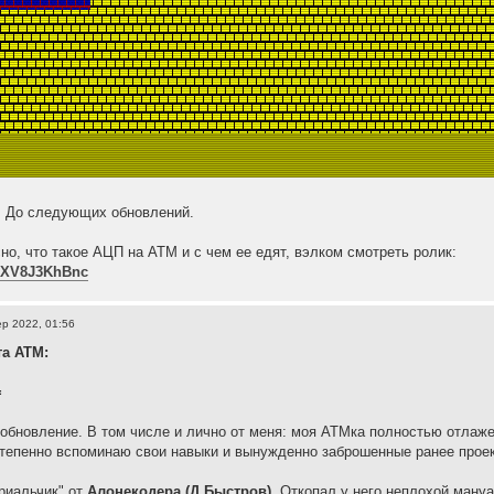
е. До следующих обновлений.
сно, что такое АЦП на АТМ и с чем ее едят, вэлком смотреть ролик:
/KXV8J3KhBnc
p 2022, 01:56
та АТМ:
=
обновление. В том числе и лично от меня: моя АТМка полностью отлаже
степенно вспоминаю свои навыки и вынужденно заброшенные ранее прое
риальчик" от
Алонекодера (Д.Быстров)
. Откопал у него неплохой ману