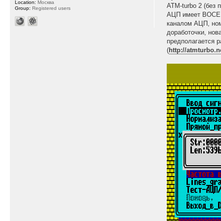
Location:
Москва
ATM-turbo 2 (без
Group:
Registered users
АЦП имеет ВОСЕМЬ
каналом АЦП, ном
доработочки, нов
предполагается р
(
http://atmturbo