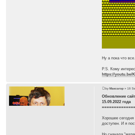
Ну а пока что вс
P.S. Кому интере
https://youtu.be
by
Максагор
» 16 Se
Обновление сай
15.09.2022 года
=============
Хорошее сегодня 
доступен. И я по
Но сначала "мате