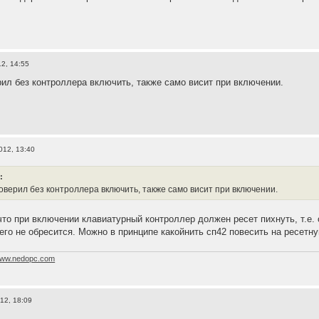
12, 14:55
рил без контроллера включить, также само висит при включении.
012, 13:40
:
роверил без контроллера включить, также само висит при включении.
что при включении клавиатурный контроллер должен ресет пихнуть, т.е. о
чего не обресится. Можно в принципе какойнить сп42 повесить на ресетн
ww.nedopc.com
12, 18:09