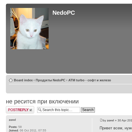
NedoPC
Board index
‹
Продукты NedoPC
‹
ATM turbo - софт и железо
не ресится при включении
Post a reply
zorel
by
zorel
» 30 Apr 20
Posts:
58
Привет всем, нуж
Joined:
06 Oct 2011, 07:55