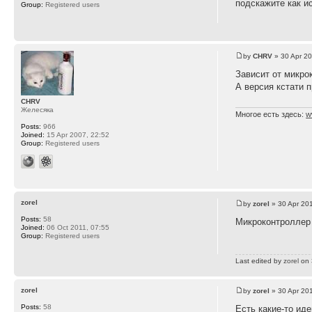
подскажите как ис
Group:
Registered users
by
CHRV
» 30 Apr 20
Зависит от микро
А версия кстати 
CHRV
Желесяка
Многое есть здесь:
w
Posts:
966
Joined:
15 Apr 2007, 22:52
Group:
Registered users
zorel
by
zorel
» 30 Apr 20
Posts:
58
Микроконтролле
Joined:
06 Oct 2011, 07:55
Group:
Registered users
Last edited by
zorel
on 3
zorel
by
zorel
» 30 Apr 20
Posts:
58
Есть какие-то ид