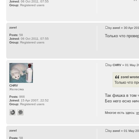
Joined:
06 Oct 2011, 07:55
Group:
Registered users
zorel
by
zorel
» 30 Apr 20
Posts:
58
Только что прове
Joined:
06 Oct 2011, 07:55
Group:
Registered users
by
CHRV
» 01 May 2
zorel wrote
Только что п
CHRV
Желесяка
Так фишка в том 
Posts:
966
Joined:
15 Apr 2007, 22:52
Без него есно ни
Group:
Registered users
Многое есть здесь:
w
zorel
by
zorel
» 01 May 20
Posts:
58