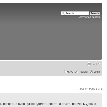
Advanced search
FAQ
Register
Login
7 posts • Page
1
of
1
ы попасть в биос нужно сделать ресет на плате, не очень удобно,