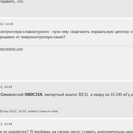
править, спс.
12, 14:19
контроллера клавиатурного - нуно ему сварганить нормальную цепочку с
прошивко от микроконтролера какая?
ww.nedopc.com
12, 14:45
р
Cmos
овский
IN80C31N
, импортный аналог ВЕ31, и кварц на 10.240 мГц 
0 Apr 2012, 14:52, edited 3 times in total.
12, 14:48
еи по доработке? Я пробовал на сигнал ресет ставить дополнительно раз