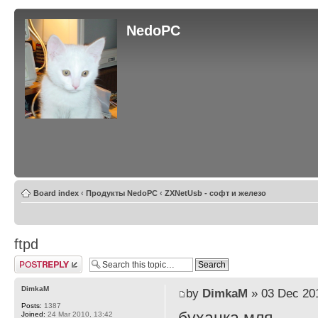
NedoPC
Board index
‹
Продукты NedoPC
‹
ZXNetUsb - софт и железо
ftpd
Post a reply
DimkaM
by
DimkaM
» 03 Dec 201
Posts:
1387
Joined:
24 Mar 2010, 13:42