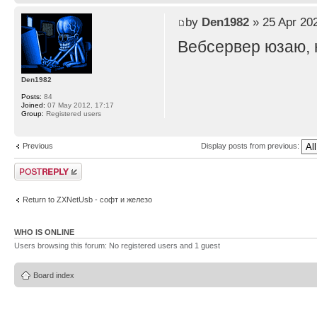
by
Den1982
» 25 Apr 202
Вебсервер юзаю, н
Den1982
Posts:
84
Joined:
07 May 2012, 17:17
Group:
Registered users
Previous
Display posts from previous:
Post a reply
Return to ZXNetUsb - софт и железо
WHO IS ONLINE
Users browsing this forum: No registered users and 1 guest
Board index