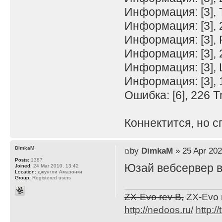
Информация: [3],
Информация: [3], 
Информация: [3], 
Информация: [3],
Информация: [3], 
Информация: [3], 
Ошибка: [6], 226 T
Коннектится, но с
DimkaM
by
DimkaM
» 25 Apr 202
Posts:
1387
Юзай вебсервер в
Joined:
24 Mar 2010, 13:42
Location:
джунгли Амазонки
Group:
Registered users
ZX-Evo rev B,
ZX-Evo 
http://nedoos.ru/
http://