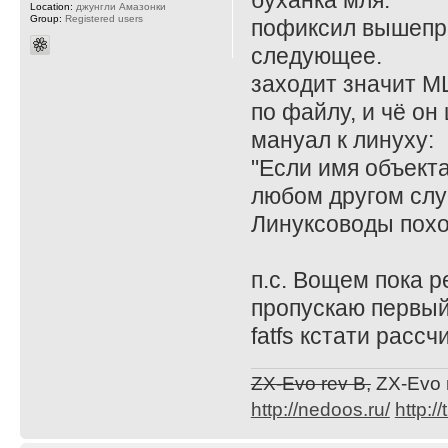
буханка мля.
Location:
джунгли Амазонки
Group:
Registered users
пофиксил вышепр
следующее.
заходит значит М
по файлу, и чё он 
мануал к линуху:
"Если имя объекта
любом другом слу
Линуксоводы похо
п.с. Вощем пока ре
пропускаю первый
fatfs кстати рассч
ZX-Evo rev B,
ZX-Evo 
http://nedoos.ru/
http://