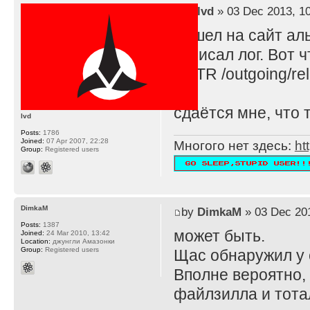
by
lvd
» 03 Dec 2013, 1
Зашел на сайт ал
записал лог. Вот 
RETR /outgoing/rel
сдаётся мне, что 
lvd
Posts:
1786
Joined:
07 Apr 2007, 22:28
Многого нет здесь:
ht
Group:
Registered users
DimkaM
by
DimkaM
» 03 Dec 201
Posts:
1387
может быть.
Joined:
24 Mar 2010, 13:42
Location:
джунгли Амазонки
Group:
Registered users
Щас обнаружил у 
Вполне вероятно, 
файлзилла и тота