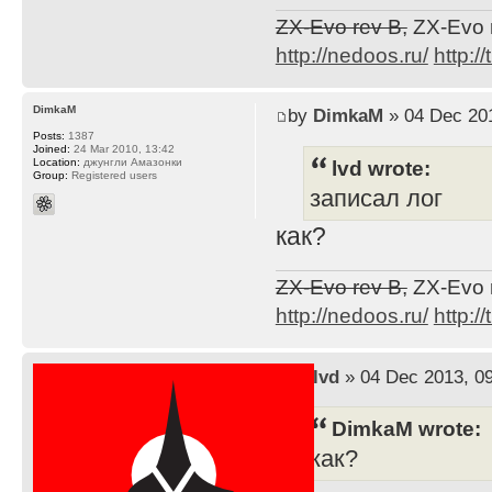
ZX-Evo rev B,
ZX-Evo 
http://nedoos.ru/
http://
DimkaM
by
DimkaM
» 04 Dec 201
Posts:
1387
Joined:
24 Mar 2010, 13:42
lvd wrote:
Location:
джунгли Амазонки
Group:
Registered users
записал лог
как?
ZX-Evo rev B,
ZX-Evo 
http://nedoos.ru/
http://
by
lvd
» 04 Dec 2013, 0
DimkaM wrote:
как?