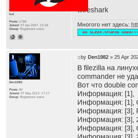
wireshark
lvd
Posts:
1786
Многого нет здесь:
ht
Joined:
07 Apr 2007, 22:28
Group:
Registered users
by
Den1982
» 25 Apr 202
В filezilla на лину
commander не уда
Den1982
Вот что double c
Posts:
84
Информация: [1],
Joined:
07 May 2012, 17:17
Group:
Registered users
Информация: [1],
Информация: [3],
Информация: [3], 25
Информация: [3],
Информация: [3], 