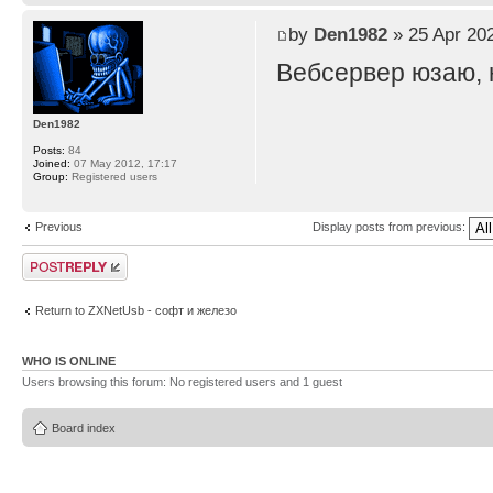
by
Den1982
» 25 Apr 202
Вебсервер юзаю, н
Den1982
Posts:
84
Joined:
07 May 2012, 17:17
Group:
Registered users
Previous
Display posts from previous:
Post a reply
Return to ZXNetUsb - софт и железо
WHO IS ONLINE
Users browsing this forum: No registered users and 1 guest
Board index