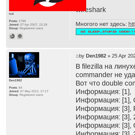
wireshark
lvd
Posts:
1786
Многого нет здесь:
ht
Joined:
07 Apr 2007, 22:28
Group:
Registered users
by
Den1982
» 25 Apr 202
В filezilla на лину
commander не уда
Den1982
Вот что double c
Posts:
84
Информация: [1],
Joined:
07 May 2012, 17:17
Group:
Registered users
Информация: [1],
Информация: [3],
Информация: [3], 25
Информация: [3],
Информация: [3], 