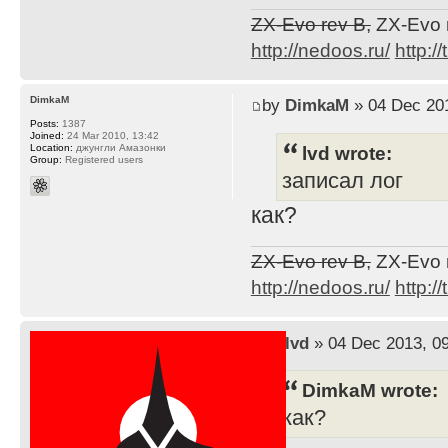
ZX-Evo rev B,
ZX-Evo 
http://nedoos.ru/
http://
DimkaM
by
DimkaM
» 04 Dec 201
Posts:
1387
Joined:
24 Mar 2010, 13:42
lvd wrote:
Location:
джунгли Амазонки
Group:
Registered users
записал лог
как?
ZX-Evo rev B,
ZX-Evo 
http://nedoos.ru/
http://
by
lvd
» 04 Dec 2013, 0
DimkaM wrote:
как?