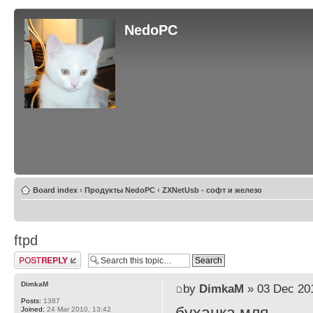
NedoPC
Board index
‹
Продукты NedoPC
‹
ZXNetUsb - софт и железо
ftpd
Post a reply
DimkaM
by
DimkaM
» 03 Dec 201
Posts:
1387
Joined:
24 Mar 2010, 13:42