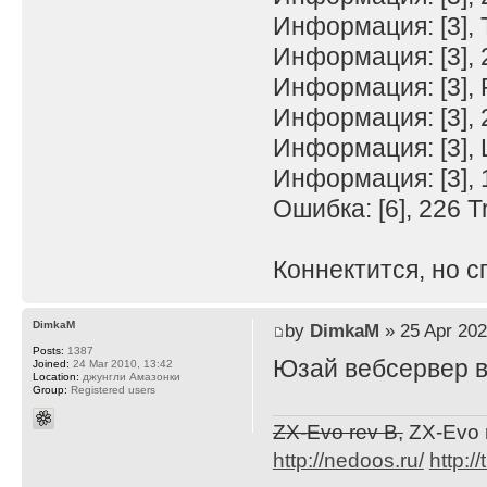
Информация: [3],
Информация: [3], 
Информация: [3], 
Информация: [3],
Информация: [3], 
Информация: [3], 
Ошибка: [6], 226 T
Коннектится, но с
DimkaM
by
DimkaM
» 25 Apr 202
Posts:
1387
Юзай вебсервер в
Joined:
24 Mar 2010, 13:42
Location:
джунгли Амазонки
Group:
Registered users
ZX-Evo rev B,
ZX-Evo 
http://nedoos.ru/
http://