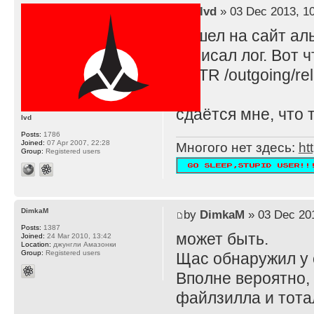
by
lvd
» 03 Dec 2013, 1
Зашел на сайт ал
записал лог. Вот 
RETR /outgoing/rel
сдаётся мне, что 
lvd
Posts:
1786
Joined:
07 Apr 2007, 22:28
Многого нет здесь:
ht
Group:
Registered users
DimkaM
by
DimkaM
» 03 Dec 201
Posts:
1387
может быть.
Joined:
24 Mar 2010, 13:42
Location:
джунгли Амазонки
Group:
Registered users
Щас обнаружил у 
Вполне вероятно, 
файлзилла и тота