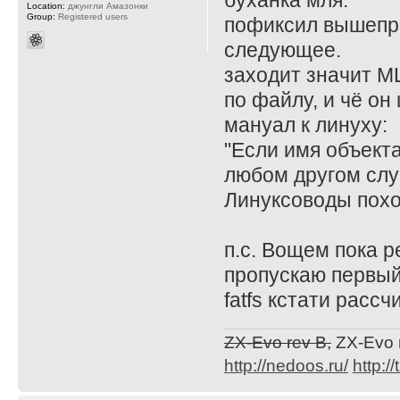
буханка мля.
Location:
джунгли Амазонки
Group:
Registered users
пофиксил вышепр
следующее.
заходит значит М
по файлу, и чё он 
мануал к линуху:
"Если имя объекта
любом другом слу
Линуксоводы похо
п.с. Вощем пока ре
пропускаю первый
fatfs кстати рассч
ZX-Evo rev B,
ZX-Evo 
http://nedoos.ru/
http://