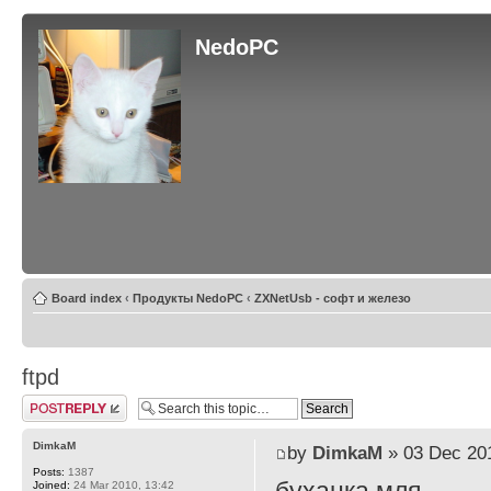
NedoPC
Board index
‹
Продукты NedoPC
‹
ZXNetUsb - софт и железо
ftpd
Post a reply
DimkaM
by
DimkaM
» 03 Dec 201
Posts:
1387
Joined:
24 Mar 2010, 13:42