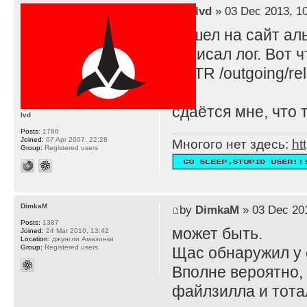
by
lvd
» 03 Dec 2013, 1
Зашел на сайт ал
записал лог. Вот 
RETR /outgoing/rel
сдаётся мне, что 
lvd
Posts:
1786
Joined:
07 Apr 2007, 22:28
Многого нет здесь:
ht
Group:
Registered users
DimkaM
by
DimkaM
» 03 Dec 201
Posts:
1387
может быть.
Joined:
24 Mar 2010, 13:42
Location:
джунгли Амазонки
Group:
Registered users
Щас обнаружил у 
Вполне вероятно, 
файлзилла и тота