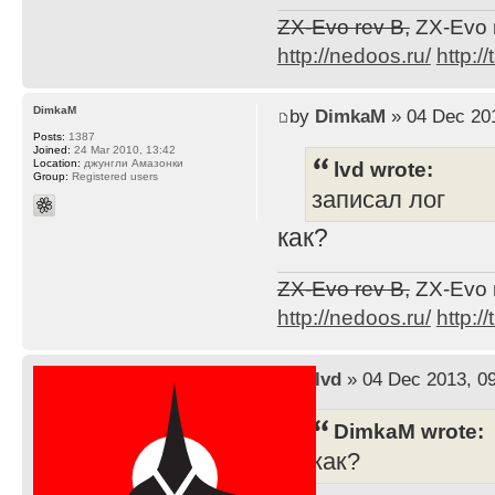
ZX-Evo rev B,
ZX-Evo 
http://nedoos.ru/
http://
DimkaM
by
DimkaM
» 04 Dec 201
Posts:
1387
Joined:
24 Mar 2010, 13:42
lvd wrote:
Location:
джунгли Амазонки
Group:
Registered users
записал лог
как?
ZX-Evo rev B,
ZX-Evo 
http://nedoos.ru/
http://
by
lvd
» 04 Dec 2013, 0
DimkaM wrote:
как?