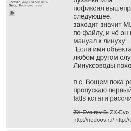
буханка мля.
Location:
джунгли Амазонки
Group:
Registered users
пофиксил вышепр
следующее.
заходит значит М
по файлу, и чё он 
мануал к линуху:
"Если имя объекта
любом другом слу
Линуксоводы похо
п.с. Вощем пока ре
пропускаю первый
fatfs кстати рассч
ZX-Evo rev B,
ZX-Evo 
http://nedoos.ru/
http://