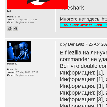
wireshark
lvd
Posts:
1786
Многого нет здесь:
ht
Joined:
07 Apr 2007, 22:28
Group:
Registered users
by
Den1982
» 25 Apr 202
В filezilla на лину
commander не уда
Den1982
Вот что double c
Posts:
84
Информация: [1],
Joined:
07 May 2012, 17:17
Group:
Registered users
Информация: [1],
Информация: [3],
Информация: [3], 25
Информация: [3],
Информация: [3], 