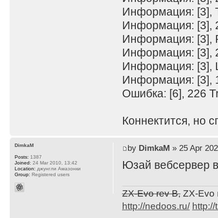
Информация: [3],
Информация: [3], 
Информация: [3], 
Информация: [3],
Информация: [3], 
Информация: [3], 
Ошибка: [6], 226 T
Коннектится, но с
DimkaM
by
DimkaM
» 25 Apr 202
Posts:
1387
Юзай вебсервер в
Joined:
24 Mar 2010, 13:42
Location:
джунгли Амазонки
Group:
Registered users
ZX-Evo rev B,
ZX-Evo 
http://nedoos.ru/
http://