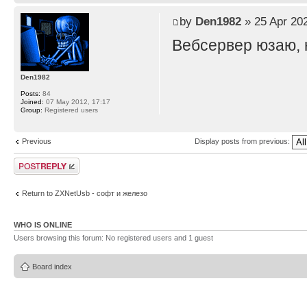
by
Den1982
» 25 Apr 202
Вебсервер юзаю, н
Den1982
Posts:
84
Joined:
07 May 2012, 17:17
Group:
Registered users
Previous
Display posts from previous:
Post a reply
Return to ZXNetUsb - софт и железо
WHO IS ONLINE
Users browsing this forum: No registered users and 1 guest
Board index