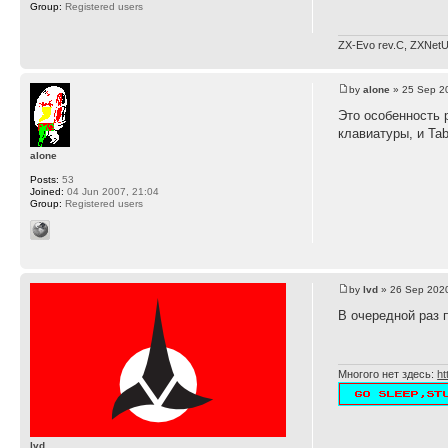
Group:
Registered users
ZX-Evo rev.C, ZXNetU
by
alone
» 25 Sep 2
Это особенность 
клавиатуры, и Tab
alone
Posts:
53
Joined:
04 Jun 2007, 21:04
Group:
Registered users
by
lvd
» 26 Sep 2020
В очередной раз 
Многого нет здесь:
ht
lvd