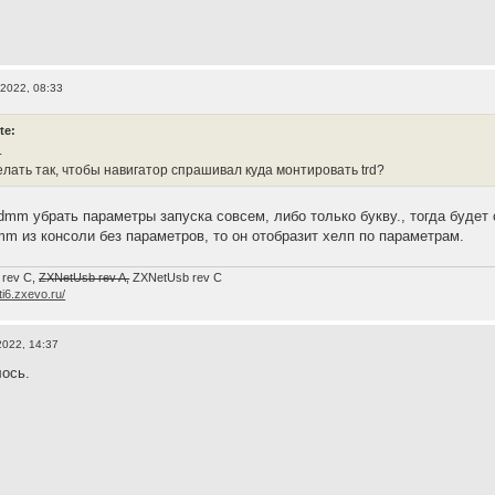
 2022, 08:33
te:
.
елать так, чтобы навигатор спрашивал куда монтировать trd?
 dmm убрать параметры запуска совсем, либо только букву., тогда будет
mm из консоли без параметров, то он отобразит хелп по параметрам.
 rev C,
ZXNetUsb rev A,
ZXNetUsb rev С
/ti6.zxevo.ru/
2022, 14:37
ось.