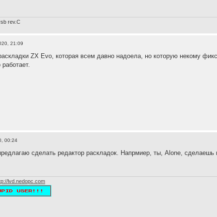
sb rev.С
020, 21:09
раскладки ZX Evo, которая всем давно надоела, но которую некому фик
 работает.
, 00:24
предлагаю сделать редактор раскладок. Напрмиер, ты, Alone, сделаешь 
tp://lvd.nedopc.com