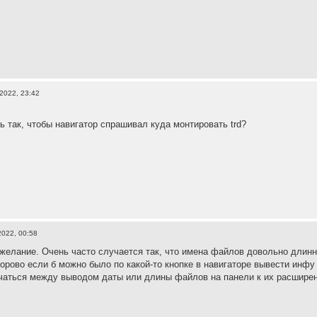
2022, 23:42
ь так, чтобы навигатор спрашивал куда монтировать trd?
2022, 00:58
желание. Очень часто случается так, что имена файлов довольно длинн
орово если б можно было по какой-то кнопке в навигаторе вывести инф
чаться между выводом даты или длины файлов на панели к их расшире