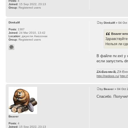
Posts:
4
Joined:
15 Sep 2022, 23:13
Group:
Registered users
DimkaM
by
DimkaM
» 04 Oct
Posts:
1387
Joined:
24 Mar 2010, 13:42
Beaver wro
Location:
джунгли Амазонки
Здравствуйте
Group:
Registered users
Нельзя ли сд
В файле nv.ext у
если запустить d
ZX-Evo rev B,
ZX-Evo
http://nedoos.ru/
http:/
by
Beaver
» 04 Oct 
Спасибо. Получил
Beaver
Posts:
4
Joined:
15 Sep 2022, 23:13