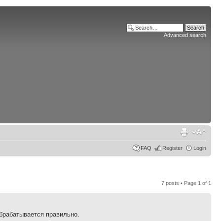
Advanced search
FAQ
Register
Login
7 posts • Page
1
of
1
обрабатывается правильно.