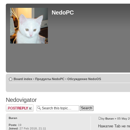
NedoPC
Board index
‹
Продукты NedoPC
‹
Обсуждение NedoOS
Nedovigator
Post a reply
Buran
by
Buran
» 05 May 2
Posts:
19
Нажатие Tab не п
Joined:
27 Feb 2018, 21:11