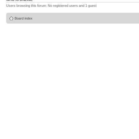
Users browsing this forum: No registered users and 1 guest
Board index