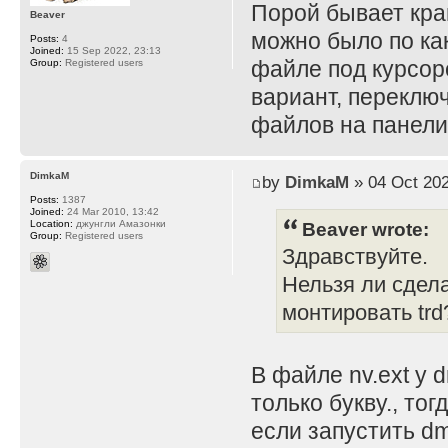
Порой бывает кра
Beaver
можно было по как
Posts:
4
Joined:
15 Sep 2022, 23:13
файле под курсор
Group:
Registered users
вариант, переклю
файлов на панели
DimkaM
by
DimkaM
» 04 Oct 202
Posts:
1387
Joined:
24 Mar 2010, 13:42
Beaver wrote:
Location:
джунгли Амазонки
Group:
Registered users
Здравствуйте.
Нельзя ли сдела
монтировать trd
В файле nv.ext у
только букву., то
если запустить dm