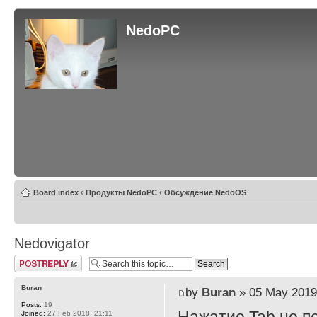
NedoPC
Board index
‹
Продукты NedoPC
‹
Обсуждение NedoOS
Nedovigator
Post a reply
Buran
by
Buran
» 05 May 2019
Posts:
19
Joined:
27 Feb 2018, 21:11