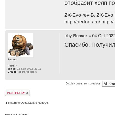
отобразит хелп п
ZX-Evo rev B,
ZX-Evo 
http://nedoos.ru/
http://
by
Beaver
» 04 Oct 2022
Спасибо. Получил
Beaver
Posts:
4
Joined:
15 Sep 2022, 23:13
Group:
Registered users
Display posts from previous:
Post a reply
Return to Обсуждение NedoOS
WHO IS ONLINE