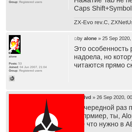
Нажатие Tab не пе
Group:
Registered users
Caps Shift+Symbol
ZX-Evo rev.C, ZXNetU
by
alone
» 25 Sep 2020,
Это особенность 
надоела, но кото
alone
читаются прямо ск
Posts:
53
Joined:
04 Jun 2007, 21:04
Group:
Registered users
by
lvd
» 26 Sep 2020, 00
В очередной раз 
Напрмиер, ты, Alo
всё что нужно в А