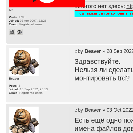
Многого нет здесь:
ht
lvd
Posts:
1786
Joined:
07 Apr 2007, 22:28
Group:
Registered users
by
Beaver
» 28 Sep 2022
Здравствуйте.
Нельзя ли сделать
монтировать trd?
Beaver
Posts:
4
Joined:
15 Sep 2022, 23:13
Group:
Registered users
by
Beaver
» 03 Oct 2022
Есть ещё одно пож
имена файлов дов