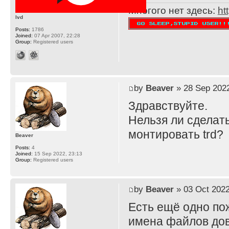
Многого нет здесь:
ht
lvd
Posts:
1786
Joined:
07 Apr 2007, 22:28
Group:
Registered users
by
Beaver
» 28 Sep 2022
Здравствуйте.
Нельзя ли сделать
монтировать trd?
Beaver
Posts:
4
Joined:
15 Sep 2022, 23:13
Group:
Registered users
by
Beaver
» 03 Oct 2022
Есть ещё одно пож
имена файлов дов