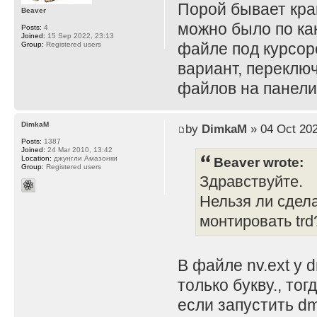
Порой бывает кра
Beaver
можно было по как
Posts:
4
Joined:
15 Sep 2022, 23:13
файле под курсор
Group:
Registered users
вариант, переклю
файлов на панели
DimkaM
by
DimkaM
» 04 Oct 202
Posts:
1387
Joined:
24 Mar 2010, 13:42
Beaver wrote:
Location:
джунгли Амазонки
Group:
Registered users
Здравствуйте.
Нельзя ли сдела
монтировать trd
В файле nv.ext у
только букву., то
если запустить dm