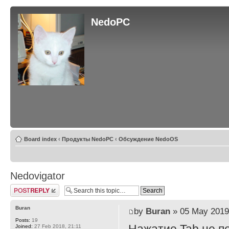
NedoPC
Board index
‹
Продукты NedoPC
‹
Обсуждение NedoOS
Nedovigator
Post a reply
Buran
by
Buran
» 05 May 2019
Posts:
19
Joined:
27 Feb 2018, 21:11