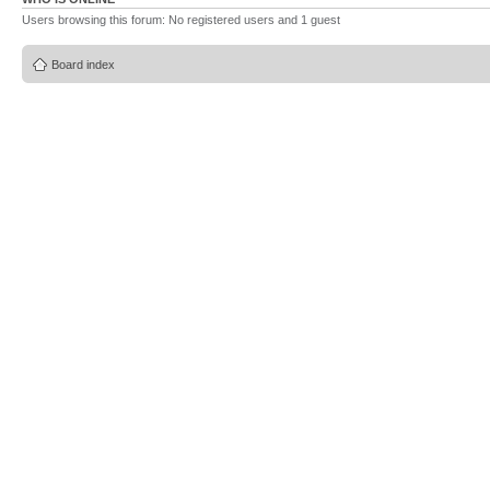
Users browsing this forum: No registered users and 1 guest
Board index