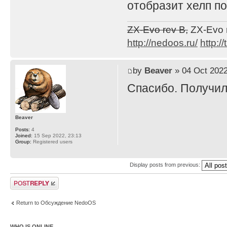
отобразит хелп п
ZX-Evo rev B,
ZX-Evo 
http://nedoos.ru/
http://
by
Beaver
» 04 Oct 2022
Спасибо. Получил
Beaver
Posts:
4
Joined:
15 Sep 2022, 23:13
Group:
Registered users
Display posts from previous:
Post a reply
Return to Обсуждение NedoOS
WHO IS ONLINE