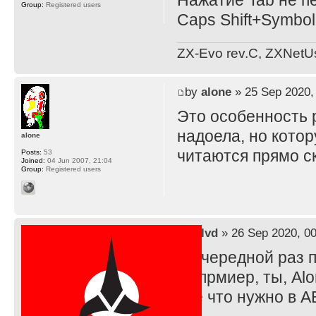
Нажатие Tab не пе
Group:
Registered users
Caps Shift+Symbol
ZX-Evo rev.C, ZXNetU
by
alone
» 25 Sep 2020,
Это особенность 
надоела, но кото
alone
читаются прямо ск
Posts:
53
Joined:
04 Jun 2007, 21:04
Group:
Registered users
by
lvd
» 26 Sep 2020, 00
В очередной раз 
Напрмиер, ты, Alo
всё что нужно в А