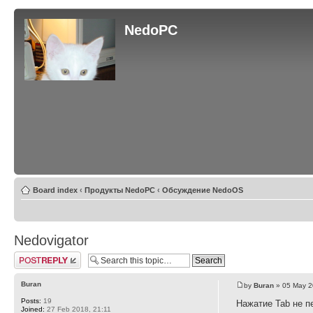
NedoPC
Board index
‹
Продукты NedoPC
‹
Обсуждение NedoOS
Nedovigator
Post a reply
Buran
by
Buran
» 05 May 2
Posts:
19
Нажатие Tab не п
Joined:
27 Feb 2018, 21:11