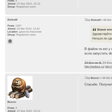
Posts:
4
Joined:
15 Sep 2022, 23:13
Group:
Registered users
DimkaM
by
DimkaM
» 04 Oct
Posts:
1387
Joined:
24 Mar 2010, 13:42
Beaver wro
Location:
джунгли Амазонки
Здравствуйте
Group:
Registered users
Нельзя ли сд
В файле nv.ext у
если запустить d
ZX-Evo rev B,
ZX-Evo
http://nedoos.ru/
http:/
by
Beaver
» 04 Oct 
Спасибо. Получил
Beaver
Posts:
4
Joined:
15 Sep 2022, 23:13