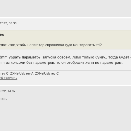
 2022, 08:33
te:
.
елать так, чтобы навигатор спрашивал куда монтировать trd?
 dmm убрать параметры запуска совсем, либо только букву., тогда будет
mm из консоли без параметров, то он отобразит хелп по параметрам.
 rev C,
ZXNetUsb rev A,
ZXNetUsb rev С
/ti6.zxevo.ru/
2022, 14:37
ось.