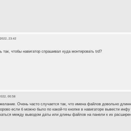
2022, 23:42
ь так, чтобы навигатор спрашивал куда монтировать trd?
2022, 00:58
желание. Очень часто случается так, что имена файлов довольно длинн
орово если б можно было по какой-то кнопке в навигаторе вывести инф
чаться между выводом даты или длины файлов на панели к их расшире