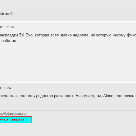
sb rev.С
020, 21:09
раскладки ZX Evo, которая всем давно надоела, но которую некому фик
 работает.
, 00:24
предлагаю сделать редактор раскладок. Напрмиер, ты, Alone, сделаешь 
tp://lvd.nedopc.com