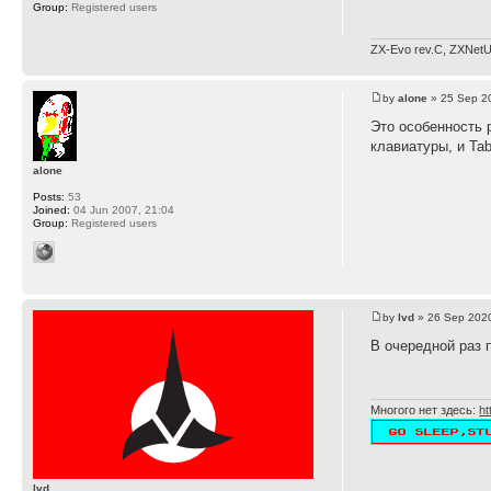
Group:
Registered users
ZX-Evo rev.C, ZXNetU
by
alone
» 25 Sep 2
Это особенность 
клавиатуры, и Tab
alone
Posts:
53
Joined:
04 Jun 2007, 21:04
Group:
Registered users
by
lvd
» 26 Sep 2020
В очередной раз 
Многого нет здесь:
ht
lvd