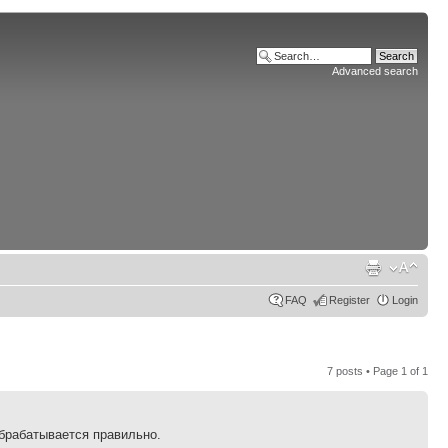
Advanced search
FAQ
Register
Login
7 posts • Page
1
of
1
обрабатывается правильно.