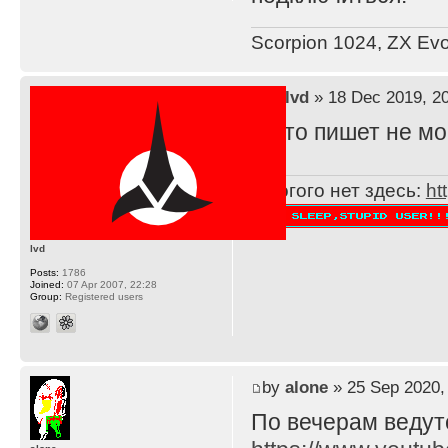
Scorpion 1024, ZX Evol
by
lvd
» 18 Dec 2019, 2
А что пишет не м
Многого нет здесь:
ht
lvd
Posts:
1786
Joined:
07 Apr 2007, 22:28
Group:
Registered users
by
alone
» 25 Sep 2020,
По вечерам ведут