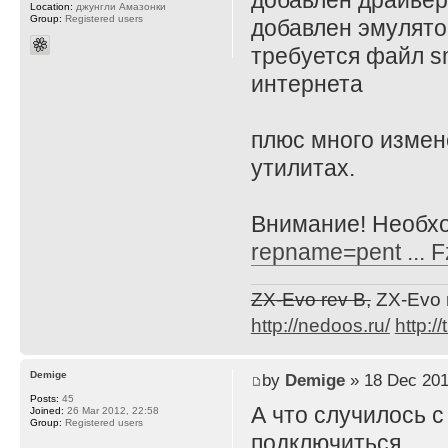
добавлен драйве
Location:
джунгли Амазонки
Group:
Registered users
добавлен эмулято
требуется файл s
интернета
плюс много измен
утилитах.
Внимание! Необх
repname=pent ... 
ZX-Evo rev B,
ZX-Evo 
http://nedoos.ru/
http://
Demige
by
Demige
» 18 Dec 201
Posts:
45
А что случилось с
Joined:
26 Mar 2012, 22:58
Group:
Registered users
подключиться.