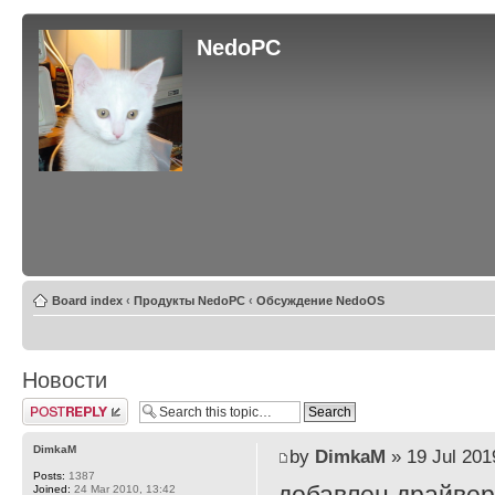
NedoPC
Board index
‹
Продукты NedoPC
‹
Обсуждение NedoOS
Новости
Post a reply
DimkaM
by
DimkaM
» 19 Jul 201
Posts:
1387
Joined:
24 Mar 2010, 13:42