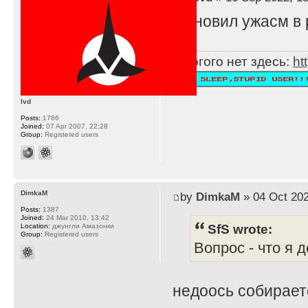
Обновил ужасм в 
Многого нет здесь:
ht
lvd
Posts:
1786
Joined:
07 Apr 2007, 22:28
Group:
Registered users
DimkaM
by
DimkaM
» 04 Oct 202
Posts:
1387
Joined:
24 Mar 2010, 13:42
SfS wrote:
Location:
джунгли Амазонки
Group:
Registered users
Вопрос - что я 
недоось собирает