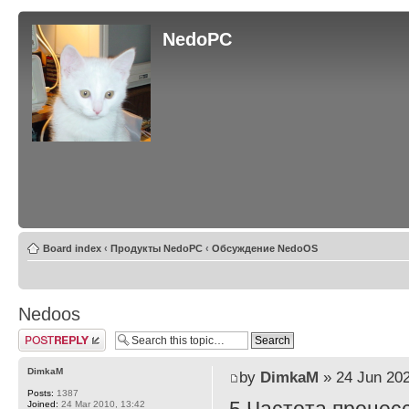
NedoPC
Board index
‹
Продукты NedoPC
‹
Обсуждение NedoOS
Nedoos
Post a reply
DimkaM
by
DimkaM
» 24 Jun 202
Posts:
1387
Joined:
24 Mar 2010, 13:42