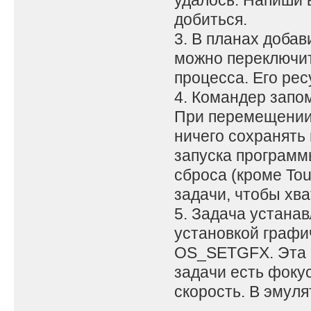
удалось. Напиши в
добиться.
3. В планах добав
можно переключить
процесса. Его ре
4. Командер запом
При перемещении 
ничего сохранять 
запуска программ
сброса (кроме To
задачи, чтобы хва
5. Задача устана
установкой графи
OS_SETGFX. Эта с
задачи есть фоку
скорость. В эмуля