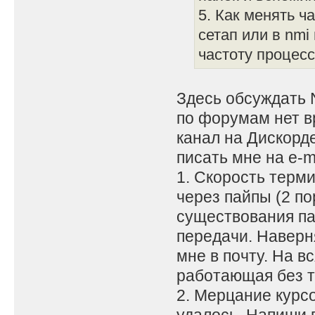
5. Как менять ча
сетап или в nmi
частоту процесс
Здесь обсуждать 
по форумам нет в
канал на Дискорд
писать мне на e-ma
1. Скорость терм
через пайпы (2 пор
существования па
передачи. Наверн
мне в почту. На в
работающая без те
2. Мерцание курс