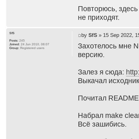
Повторюсь, здесь
не приходят.
SfS
by
SfS
» 15 Sep 2022, 1
Posts:
245
Захотелось мне N
Joined:
24 Jun 2010, 08:07
Group:
Registered users
версию.
Залез я сюда:
http
Выкачал исходник
Почитал README.l
Набрал make clean
Всё зашибись.