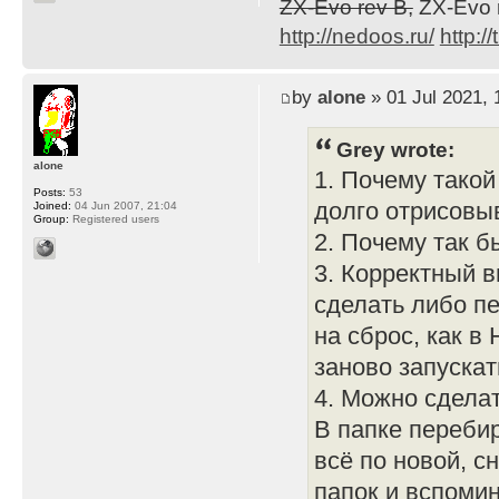
ZX-Evo rev B,
ZX-Evo 
http://nedoos.ru/
http://
by
alone
» 01 Jul 2021, 
Grey wrote:
alone
1. Почему тако
Posts:
53
долго отрисовыв
Joined:
04 Jun 2007, 21:04
Group:
Registered users
2. Почему так б
3. Корректный в
сделать либо пе
на сброс, как в
заново запускат
4. Можно сдела
В папке переби
всё по новой, с
папок и вспоми