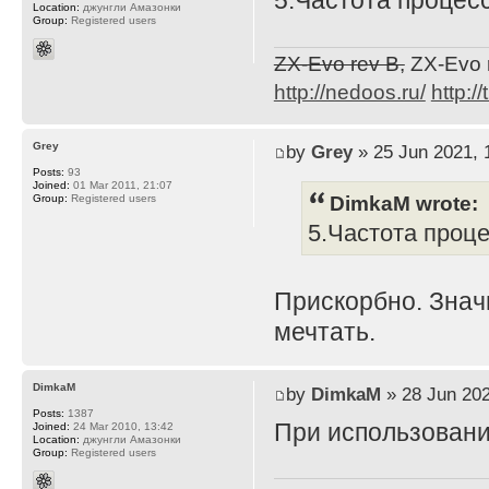
5.Частота процес
Location:
джунгли Амазонки
Group:
Registered users
ZX-Evo rev B,
ZX-Evo 
http://nedoos.ru/
http://
Grey
by
Grey
» 25 Jun 2021, 
Posts:
93
Joined:
01 Mar 2011, 21:07
DimkaM wrote:
Group:
Registered users
5.Частота проц
Прискорбно. Знач
мечтать.
DimkaM
by
DimkaM
» 28 Jun 202
Posts:
1387
При использовани
Joined:
24 Mar 2010, 13:42
Location:
джунгли Амазонки
Group:
Registered users