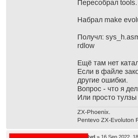
Пересобрал tools.
Набрал make evolu
Получл: sys_h.asm(1
rdlow
Ещё там нет катало
Если в файле зако
другие ошибки.
Вопрос - что я де
Или просто тулзы
ZX-Phoenix.
Pentevo ZX-Evoluton R
by
lvd
» 16 Sep 2022, 18