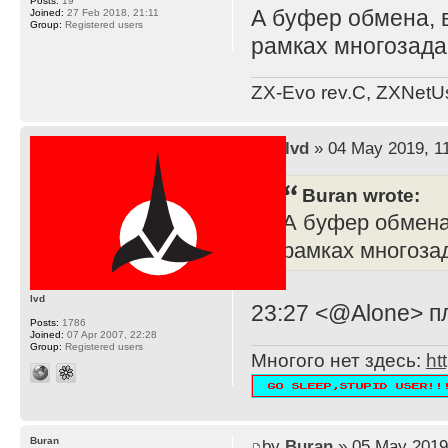
Posts:
19
А буфер обмена, 
Joined:
27 Feb 2018, 21:11
Group:
Registered users
рамках многозада
ZX-Evo rev.C, ZXNetU
by
lvd
» 04 May 2019, 1
Buran wrote:
А буфер обмена
рамках многоза
lvd
23:27 <@Alone> п
Posts:
1786
Joined:
07 Apr 2007, 22:28
Group:
Registered users
Многого нет здесь:
ht
Buran
by
Buran
» 05 May 2019