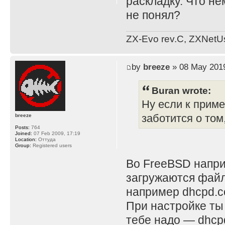
раскладку. Что н
не понял?
ZX-Evo rev.C, ZXNetU
by
breeze
» 08 May 2019
Buran wrote:
Ну если к прим
заботится о том
breeze
Posts:
764
Joined:
07 Feb 2009, 17:19
Location:
Оттуда
Group:
Registered users
Во FreeBSD напри
загружаются файл
например dhcpd.c
При настройке ты
тебе надо — dhcp