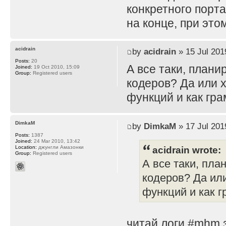
конкретного порта
на конце, при это
acidrain
by
acidrain
» 15 Jul 201
Posts:
20
А все таки, план
Joined:
19 Oct 2010, 15:09
Group:
Registered users
кодеров? Да или 
функций и как гра
DimkaM
by
DimkaM
» 17 Jul 201
Posts:
1387
Joined:
24 Mar 2010, 13:42
acidrain wrote:
Location:
джунгли Амазонки
Group:
Registered users
А все таки, пл
кодеров? Да ил
функций и как г
читай логи #mhm з