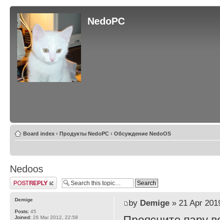
NedoPC
Board index
‹
Продукты NedoPC
‹
Обсуждение NedoOS
Nedoos
Post a reply
Demige
by
Demige
» 21 Apr 201
Posts:
45
Joined:
26 Mar 2012, 22:58