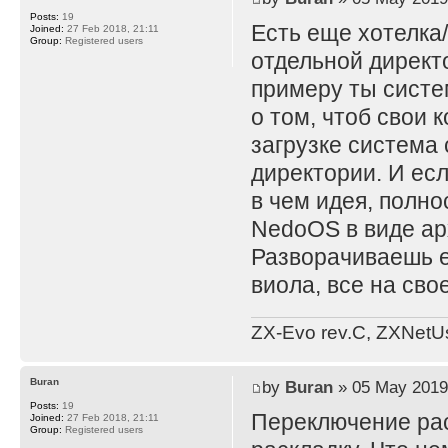
Posts:
19
Есть еще хотелка
Joined:
27 Feb 2018, 21:11
Group:
Registered users
отдельной директо
примеру ты систе
о том, чтоб свои 
загрузке система
директории. И есл
в чем идея, полн
NedoOS в виде ар
Разворачиваешь е
виола, все на сво
ZX-Evo rev.C, ZXNetU
Buran
by
Buran
» 05 May 2019
Posts:
19
Переключение ра
Joined:
27 Feb 2018, 21:11
Group:
Registered users