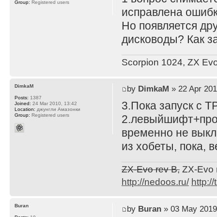
Group:
Registered users
исправлена ошибк
Но появляется дру
дисководы? Как з
Scorpion 1024, ZX Evol
DimkaM
by
DimkaM
» 22 Apr 201
Posts:
1387
3.Пока запуск с Т
Joined:
24 Mar 2010, 13:42
Location:
джунгли Амазонки
Group:
Registered users
2.левыйшифт+проб
временно не вык
из хобеты, пока, 
ZX-Evo rev B,
ZX-Evo 
http://nedoos.ru/
http://
Buran
by
Buran
» 03 May 2019