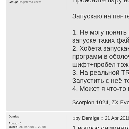
Проясните пару в
Group:
Registered users
Запускаю на пенте
1. Не могу понять
запуске таких фай
2. Хобета запуск
программ в оболо
шифт+пробел тоже
3. На реальной T
Запустить с неё т
4. Может я что-то
Scorpion 1024, ZX Evol
Demige
by
Demige
» 21 Apr 201
Posts:
45
1 вопрос снимает
Joined:
26 Mar 2012, 22:58