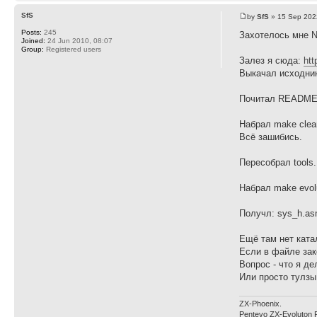
SfS
by
SfS
» 15 Sep 202
Posts:
245
Захотелось мне N
Joined:
24 Jun 2010, 08:07
Group:
Registered users
Залез я сюда:
htt
Выкачал исходни
Почитал README.
Набрал make clean
Всё зашибись.
Пересобрал tools.
Набрал make evol
Получл: sys_h.asm(
Ещё там нет катал
Если в файле зак
Вопрос - что я де
Или просто тулзы
ZX-Phoenix.
Pentevo ZX-Evoluton 