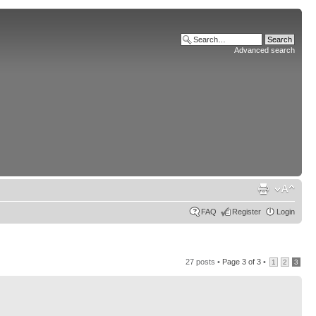
Advanced search
FAQ
Register
Login
27 posts •
Page
3
of
3
•
1
2
3