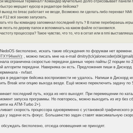
кой медленный терминал? Командер мучительно долго отрисовывает панели п
к быстро мерцает курсор в редакторе бейсика?
й выход по breac работает не везде, Возможно ли сделать либо перехват NMI 
е F12 всё заново запускать.
лать что бы командер запоминал последний путь ? В папке перебираешь игры 
м лезть по дереву папок и вспоминать на каком файле остановился.
 частоту процессора? Такое чувство, что то, что в сетап или в nmi выставляеш
NedoOS бесполезно, искать такие обсуждения по форумам нет времени. 
g/3TXY94wwVz
, можно писать мне на e-mail dmitry(tck)alonecoder(sbk)gmail
инала ограничена скоростью передачи данных через пайпы (2 порции по 25
й алгоритм передачи. Наверняка он есть. Предложения пиши в Дискорд и
ерминала - nvfast.
ора в редакторе бейсика воспроизвести не удалось. Напиши в Дискорд ил
вить Break или опцию выхода везде. Ещё можно переключить задачу по SS
минает последний путь, когда из него выходят. При перемещении по ката
 момент запуска программы. Но повторюсь, можно выходить из игр без сб
мяти на ATM-Turbo 2+).
вливает скорость процессора одновременно с установкой графического
огда у задачи есть фокус. Большинство задач ставят максимальную скор
 обсуждать бесполезно, отсюда оповещения не приходят.