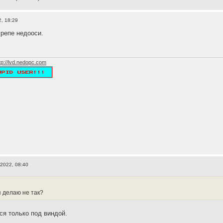
, 18:29
репе недооси.
tp://lvd.nedopc.com
 2022, 08:40
я делаю не так?
ся только под виндой.