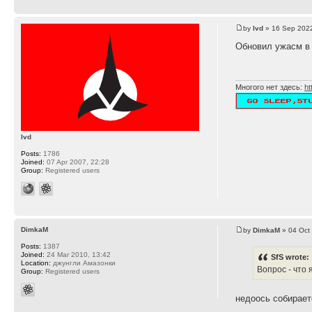
by
lvd
» 16 Sep 2022
Обновил ужасм в 
Многого нет здесь:
ht
lvd
Posts:
1786
Joined:
07 Apr 2007, 22:28
Group:
Registered users
DimkaM
by
DimkaM
» 04 Oct
Posts:
1387
Joined:
24 Mar 2010, 13:42
SfS wrote:
Location:
джунгли Амазонки
Вопрос - что 
Group:
Registered users
недоось собирает