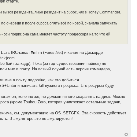
ри старте.
и вызов резидента, либо резидент на сброс, как в Honey Commander.
по очереди и после сброса опять всё по новой, сначала запускать
ь - оси пофиг. она сама меняет частоту процессора на то что ей
Есть IRC-канал #mhm (ForestNet) и канал на Дискорде
(tck)com.
6 байт за кадр). Пока (за год существования пайпов) не
ли мне в почту. На всякий случай есть версия командера,
и мне в почту подробно, как его добиться.
+Enter и написать kill нужного процесса. Его ресурсы будут
логам он, конечно же, не должен ничего сохранять на диск. Можно
роса (кроме Touhou Zero, которая уничтожает остальные задачи,
 режима, см. документацию на OS_SETGFX. Эта скорость действует
ость. В эмуляторе это не эмулируется!