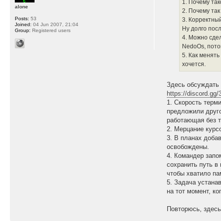
1. Почему та
alone
2. Почему та
Posts:
53
3. Корректны
Joined:
04 Jun 2007, 21:04
Ну долго посл
Group:
Registered users
4. Можно сде
NedoOs, пото
5. Как менять
хочется.
Здесь обсуждать 
https://discord.g
1. Скорость терм
предложили друго
работающая без т
2. Мерцание курс
3. В планах доба
освобождены.
4. Командер запо
сохранить путь в
чтобы хватило па
5. Задача устана
на тот момент, к
Повторюсь, здесь