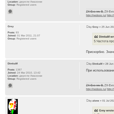
Location:
джунгли Амазонки
Group:
Registered users
ZX-Evo rev B,
ZX-Evo
http://nedoos.ru/
http:/
Grey
by
Grey
» 25 Jun 20
Posts:
93
Joined:
01 Mar 2011, 21:07
DimkaM wr
Group:
Registered users
5.Частота пр
Прискорбно. Знач
DimkaM
by
DimkaM
» 28 Jun
Posts:
1387
При использовани
Joined:
24 Mar 2010, 13:42
Location:
джунгли Амазонки
Group:
Registered users
ZX-Evo rev B,
ZX-Evo
http://nedoos.ru/
http:/
by
alone
» 01 Jul 20
Grey wrote