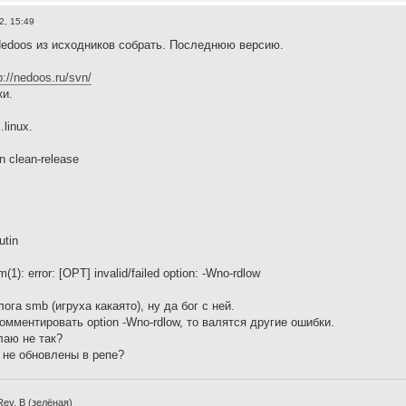
2, 15:49
edoos из исходников собрать. Последнюю версию.
p://nedoos.ru/svn/
ки.
linux.
 clean-release
utin
1): error: [OPT] invalid/failed option: -Wno-rdlow
ога smb (игруха какаято), ну да бог с ней.
омментировать option -Wno-rdlow, то валятся другие ошибки.
лаю не так?
 не обновлены в репе?
Rev. B (зелёная)