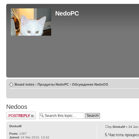
NedoPC
Board index
‹
Продукты NedoPC
‹
Обсуждение NedoOS
Nedoos
Post a reply
DimkaM
by
DimkaM
» 24 Jun
Posts:
1387
5.Частота процес
Joined:
24 Mar 2010, 13:42