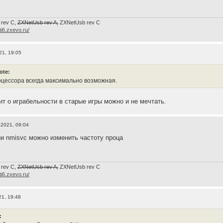
 rev C,
ZXNetUsb rev A,
ZXNetUsb rev С
/ti6.zxevo.ru/
21, 19:05
ote:
оцессора всегда максимально возможная.
ит о играбельности в старые игры можно и не мечтать.
 2021, 09:04
и nmisvc можно изменить частоту проца
 rev C,
ZXNetUsb rev A,
ZXNetUsb rev С
/ti6.zxevo.ru/
21, 19:48
: