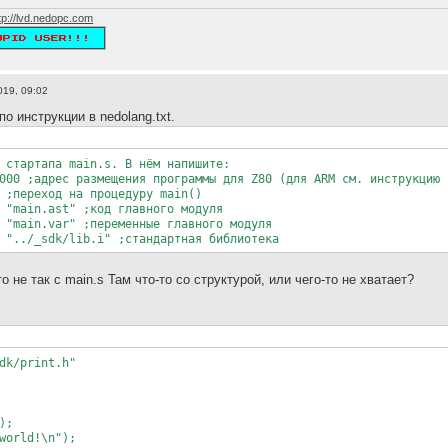
а, оно прокручиваецо
а что за main.D_
tp://lvd.nedopc.com
а скрипте не вижу
er> хз
er> я вижу то же что и ты
спроси у него main.s и main.c
а в чём смысл вопросы задавать на форуме? я там не сижу
019, 09:02
er> об том что ты там не сидишь никто не знает
о инструкции в nedolang.txt.
 стартапа main.s. В нём напишите:
дрес размещения программы для Z80 (для ARM см. инструкцию к
еход на процедуру main()
n.ast" ;код главного модуля
n.var" ;переменные главного модуля
_sdk/lib.i" ;стандартная библиотека
о не так с main.s Там что-то со структурой, или чего-то не хватает?
dk/print.h"
);
world!\n");