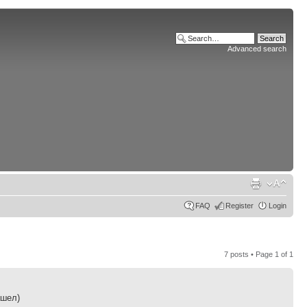
Advanced search
FAQ
Register
Login
7 posts • Page
1
of
1
ашел)