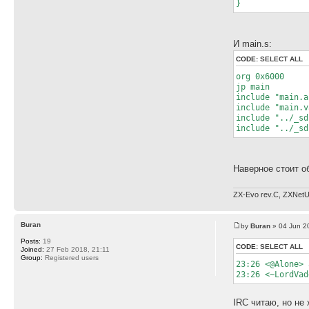
}
И main.s:
CODE:
SELECT ALL
org 0x6000
jp main
include "main.a
include "main.v
include "../_sd
include "../_sd
Наверное стоит о
ZX-Evo rev.C, ZXNetU
Buran
by
Buran
» 04 Jun 2
Posts:
19
CODE:
SELECT ALL
Joined:
27 Feb 2018, 21:11
Group:
Registered users
23:26 <@Alone> 
23:26 <~LordVad
IRC читаю, но не