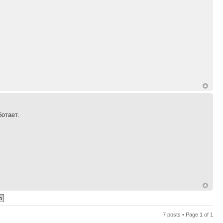
отает.
7 posts • Page
1
of
1