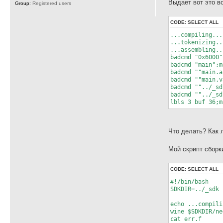
Выдает вот это во
Group:
Registered users
CODE:
SELECT ALL
...compiling...
...tokenizing..
...assembling..
badcmd "0x6000"
badcmd "main";m
badcmd ""main.a
badcmd ""main.v
badcmd ""../_sd
badcmd ""../_sd
lbls 3 buf 36;m
Что делать? Как 
Мой скрипт сборк
CODE:
SELECT ALL
#!/bin/bash
SDKDIR=../_sdk
echo ...compili
wine $SDKDIR/ne
cat err.f