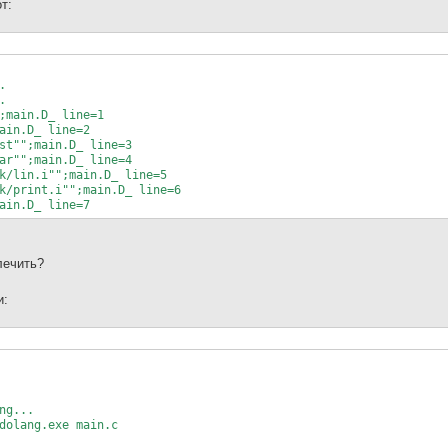
т:
.
.
;main.D_ line=1
ain.D_ line=2
st"";main.D_ line=3
ar"";main.D_ line=4
k/lin.i"";main.D_ line=5
k/print.i"";main.D_ line=6
ain.D_ line=7
лечить?
и:
ng...
dolang.exe main.c