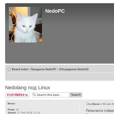
NedoPC
Board index
‹
Продукты NedoPC
‹
Обсуждение NedoOS
Nedolang под Linux
Post a reply
Buran
by
Buran
» 02 Jun 2
Posts:
19
Попытался собрат
Joined:
27 Feb 2018, 21:11