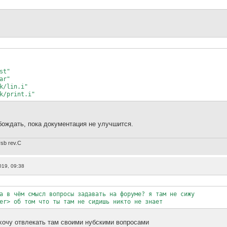
st"
ar"
k/lin.i"
k/print.i"
бождать, пока документация не улучшится.
sb rev.С
019, 09:38
а в чём смысл вопросы задавать на форуме? я там не сижу
er> об том что ты там не сидишь никто не знает
 хочу отвлекать там своими нубскими вопросами