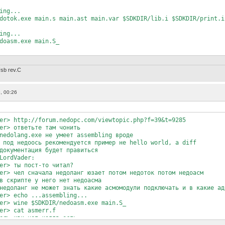
ing...
dotok.exe main.s main.ast main.var $SDKDIR/lib.i $SDKDIR/print.i
ing...
doasm.exe main.S_
sb rev.С
, 00:26
er> http://forum.nedopc.com/viewtopic.php?f=39&t=9285
er> ответьте там чонить
nedolang.exe не умеет assembling вроде
 под недоось рекомендуется пример не hello world, а diff
документация будет правиться
LordVader:
er> ты пост-то читал?
er> чел сначала недоланг юзает потом недоток потом недоасм
в скрипте у него нет недоасма
недоланг не может знать какие асмомодули подключать и в какие ад
er> echo ...assembling...
er> wine $SDKDIR/nedoasm.exe main.S_
er> cat asmerr.f
er> как нет когда есть