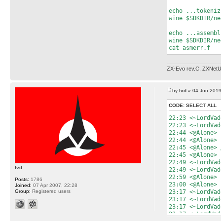
echo ...tokeniz
wine $SDKDIR/ne
echo ...assembl
wine $SDKDIR/ne
cat asmerr.f
ZX-Evo rev.C, ZXNetU
by
lvd
» 04 Jun 2019
CODE:
SELECT ALL
22:23 <~LordVad
22:23 <~LordVad
22:44 <@Alone> 
22:44 <@Alone>
22:45 <@Alone> 
22:45 <@Alone> 
22:49 <~LordVad
lvd
22:49 <~LordVad
22:59 <@Alone> 
Posts:
1786
23:00 <@Alone> 
Joined:
07 Apr 2007, 22:28
Group:
Registered users
23:17 <~LordVad
23:17 <~LordVad
23:17 <~LordVad
23:17 <~LordVad