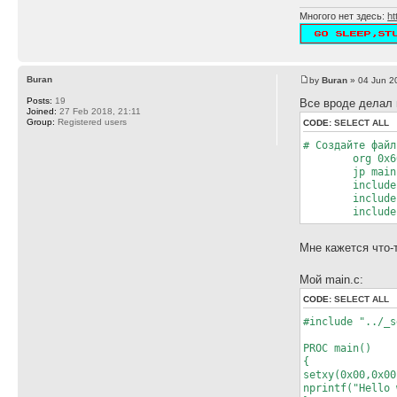
23:22 <@Alone> 
23:23 <@Alone> 
Многого нет здесь:
ht
23:23 <@Alone> 
23:24 <~LordVad
23:24 <~LordVad
23:25 <@Alone> 
Buran
23:26 <@Alone> 
by
Buran
» 04 Jun 2
23:26 <~LordVad
Posts:
19
Все вроде делал п
Joined:
27 Feb 2018, 21:11
Group:
Registered users
CODE:
SELECT ALL
# Создайте файл
org 0x6000 ;а
jp main ;пер
include "mai
include "mai
include "../
Мне кажется что-т
Мой main.c:
CODE:
SELECT ALL
#include "../_s
PROC main()
{
setxy(0x00,0x00
nprintf("Hello 