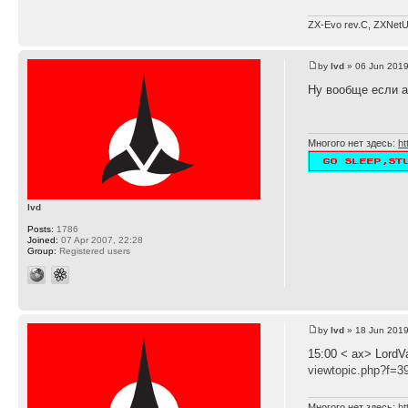
ZX-Evo rev.C, ZXNetU
by
lvd
» 06 Jun 2019
Ну вообще если а
Многого нет здесь:
ht
lvd
Posts:
1786
Joined:
07 Apr 2007, 22:28
Group:
Registered users
by
lvd
» 18 Jun 2019
15:00 < ax> LordV
viewtopic.php?f=3
Многого нет здесь:
ht