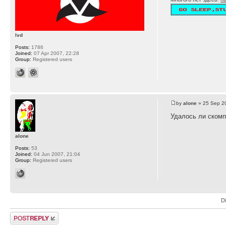
lvd
Posts:
1786
Joined:
07 Apr 2007, 22:28
Group:
Registered users
by
alone
» 25 Sep 2
Удалось ли скомп
alone
Posts:
53
Joined:
04 Jun 2007, 21:04
Group:
Registered users
D
Post a reply