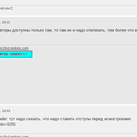
sb rev.С
, 19:11
вторы доступны только там, то там их и надо отвлекать, тем более что 
tp://lvd.nedopc.com
, 16:02
ader: тут надо сказать, что надо ставить отступы перед асмостроками
9&t=9285
tp://lvd.nedopc.com