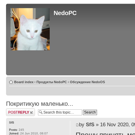
NedoPC
Board index
‹
Продукты NedoPC
‹
Обсуждение NedoOS
Покритикую маленько...
Post a reply
SfS
by
SfS
» 16 Nov 2020, 0
Posts:
245
Joined:
24 Jun 2010, 08:07