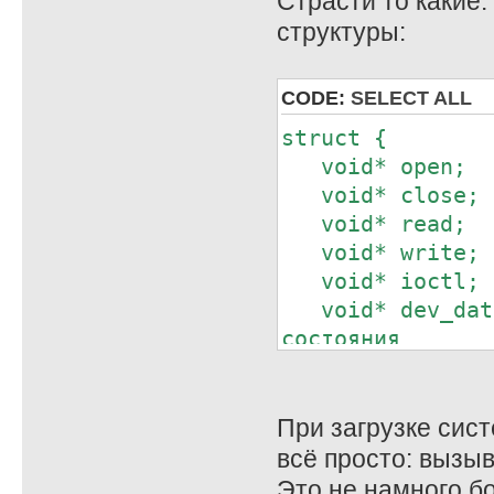
Страсти то какие
структуры:
CODE:
SELECT ALL
struct {
void* open; /
void* close; /
void* read; //
void* write; /
void* ioctl; /
void* dev_data;
состояния
} driver;
При загрузке сис
// Чтение
всё просто: вызы
; hl - buffer
Это не намного бо