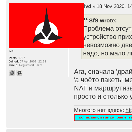
by
lvd
» 18 Nov 2020, 1
SfS wrote:
Проблема отсутс
устройство прих
невозможно две 
lvd
надо, но мало л
Posts:
1786
Joined:
07 Apr 2007, 22:28
Group:
Registered users
Ага, сначала 'дра
'а чоёто пакеты м
NAT и маршрутиза
просто и столько 
Многого нет здесь:
ht