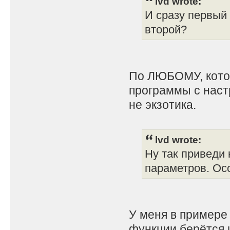
lvd wrote:
И сразу первый 
второй?
По ЛЮБОМУ, кото
программы с наст
не экзотика.
lvd wrote:
Ну так приведи 
параметров. Осо
У меня в примере 
функции берётся 