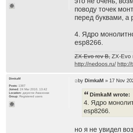
это не очень, воз
поводу точек монт
перед буквами, а 
4. Ядро монолитн
esp8266.
ZX-Evo rev B,
ZX-Evo 
http://nedoos.ru/
http://
DimkaM
by
DimkaM
» 17 Nov 202
Posts:
1387
Joined:
24 Mar 2010, 13:42
DimkaM wrote:
Location:
джунгли Амазонки
Group:
Registered users
4. Ядро моноли
esp8266.
но я не увидел во