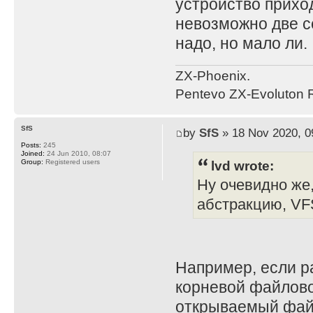
устройство приход
невозможно две се
надо, но мало ли.
ZX-Phoenix.
Pentevo ZX-Evoluton R
SfS
by
SfS
» 18 Nov 2020, 0
Posts:
245
Joined:
24 Jun 2010, 08:07
lvd wrote:
Group:
Registered users
Ну очевидно же
абстракцию, VFS
Например, если р
корневой файловой
открываемый файл