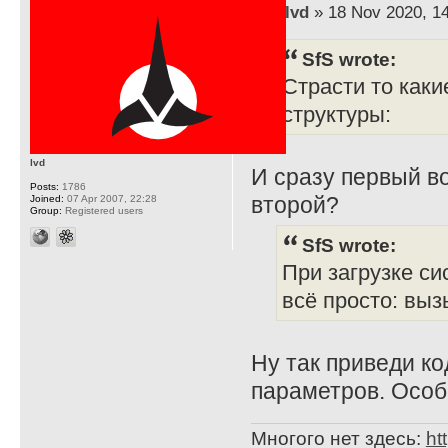
by
lvd
» 18 Nov 2020, 1
SfS wrote:
Страсти то каки
структуры:
lvd
И сразу первый во
Posts:
1786
второй?
Joined:
07 Apr 2007, 22:28
Group:
Registered users
SfS wrote:
При загрузке с
всё просто: вы
Ну так приведи ко
параметров. Особе
Многого нет здесь:
ht