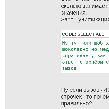
; bc - counter
сколько занимает 
; de - адрес опи
значения.
read_from_dev:
Зато - унификация
exx
ld hl,read_fr
CODE:
SELECT ALL
push hl ;// 
exx
Ну тут или шоб х
push hl
шоколадно но мед
ld hl,#offse
спрашивает, как 
add hl,de
ответ старпёры е
push hl
вызов.
pop de
pop hl
push de ;// а
Ну если вызов - 4
exx
строчек - то поче
;// de - адрес
правильно?
нужно)