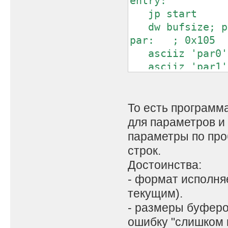
entry:
jp start
dw bufsize; ра
par: ; 0x105
asciiz 'par0'
asciiz 'par1'
asciiz 'par2'
.....
db 00,00 ;// дв
То есть программ
параметров больш
для параметров и
.....
параметры по про
; 0x105 + buf
строк.
dw envsize; раз
Достоинства:
env: ; 0x105 + 
- формат исполня
asciiz 'var0',
текущим).
asciiz 'var1',
- размеры буферо
asciiz 'var2',
ошибку "слишком 
.....