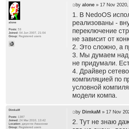
by
alone
» 17 Nov 2020,
1. В NedoOS испо
реализованы - вн
alone
переключение стр
Posts:
53
Joined:
04 Jun 2007, 21:04
Group:
Registered users
не зависит от кон
2. Это сложно, а 
3. Мы думаем над
не придумали. Ес
4. Драйвер сетев
компиляцией по п
условной компиля
модели компа.
DimkaM
by
DimkaM
» 17 Nov 202
Posts:
1387
2. Тут не знаю да
Joined:
24 Mar 2010, 13:42
Location:
джунгли Амазонки
Group:
Registered users