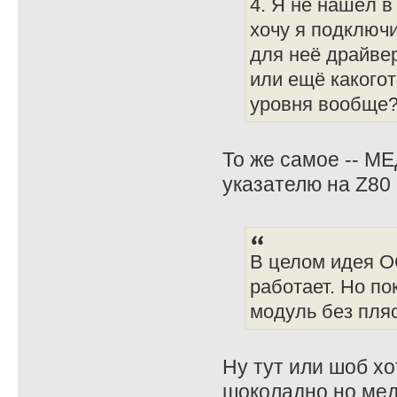
4. Я не нашёл в
хочу я подключи
для неё драйве
или ещё какого
уровня вообще
То же самое -- М
указателю на Z80 
В целом идея О
работает. Но по
модуль без пляс
Ну тут или шоб хо
шоколадно но мед