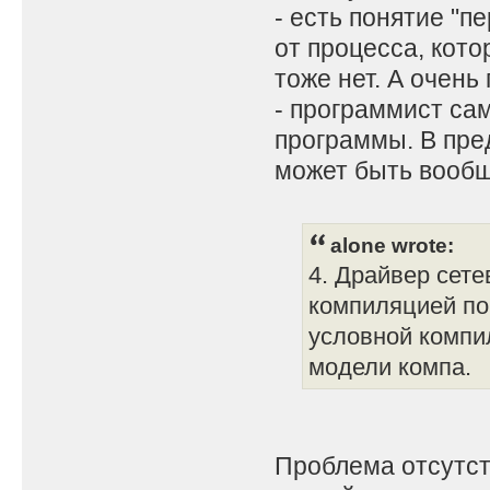
- есть понятие "
db 00,00 ;// дв
от процесса, кото
переменных больш
тоже нет. А очень
.....
- программист сам
start: ; 0x105 
;// Код программ
программы. В пре
.............
может быть вообщ
alone wrote:
4. Драйвер сете
компиляцией по
условной компи
модели компа.
Проблема отсутств