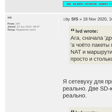
SfS
by
SfS
» 18 Nov 2020, 1
Posts:
245
Joined:
24 Jun 2010, 08:07
lvd wrote:
Group:
Registered users
Ага, сначала 'д
'а чоёто пакеты
NAT и маршрути
просто и стольк
Я сетевуху для п
реально. Две SD-к
реально.