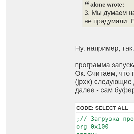
alone wrote:
3. Мы думаем на
не придумали. Е
Ну, например, так:
программа запуска
Ок. Считаем, что 
(jpxx) следующие
далее - сам буфер
CODE:
SELECT ALL
;// Загрузка про
org 0x100