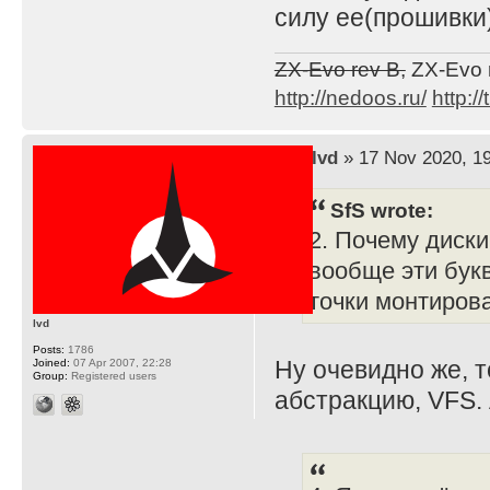
силу ее(прошивки
ZX-Evo rev B,
ZX-Evo 
http://nedoos.ru/
http://
by
lvd
» 17 Nov 2020, 1
SfS wrote:
2. Почему диск
вообще эти бук
точки монтиров
lvd
Posts:
1786
Ну очевидно же, 
Joined:
07 Apr 2007, 22:28
Group:
Registered users
абстракцию, VFS. 