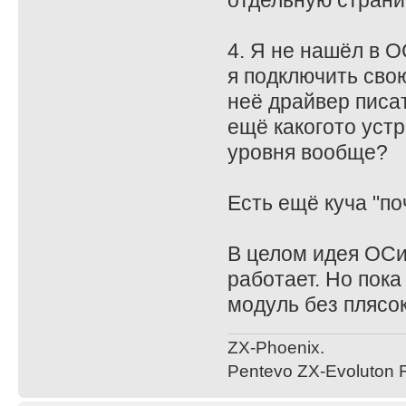
отдельную страни
4. Я не нашёл в О
я подключить свою
неё драйвер писа
ещё какогото уст
уровня вообще?
Есть ещё куча "по
В целом идея ОСи
работает. Но пока
модуль без плясок
ZX-Phoenix.
Pentevo ZX-Evoluton R