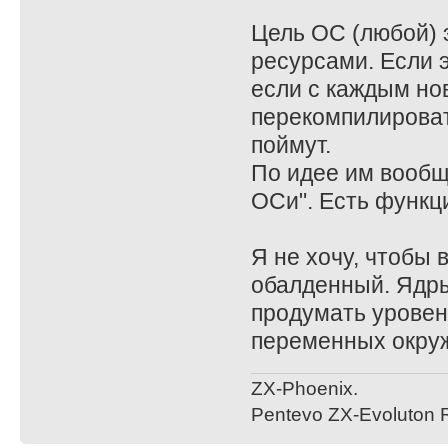
;// hl - bu
Цель ОС (любой) 
;// bc - co
ресурсами. Если э
ret ;// выз
;
если с каждым но
read_from_dev_ex
перекомпилироват
;// точка возвр
поймут.
прочитанных байт
По идее им вообщ
; Делаем чтото
ОСи". Есть функц
ret ;// возвр
Я не хочу, чтобы 
обалденный. Ядры
продумать уровен
переменных окруж
ZX-Phoenix.
Pentevo ZX-Evoluton R