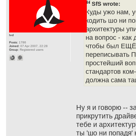
SfS wrote:
Куды ужо нам, у
кодить шо ни по
архитектуры уп
lvd
на вопрос - как
Posts:
1786
чтобы был ЕЩЁ 
Joined:
07 Apr 2007, 22:28
Group:
Registered users
переписывать ПО
простейший воп
стандартов ком
должна сама та
Ну я и говорю -- 
прикрутить драйве
тебе и архитектур
ты 'шо ни попадя'