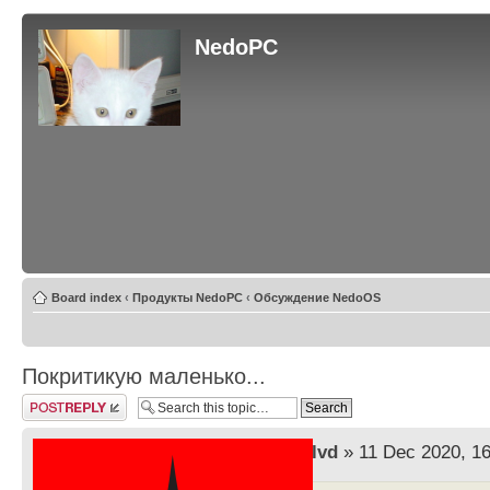
NedoPC
Board index
‹
Продукты NedoPC
‹
Обсуждение NedoOS
Покритикую маленько...
Post a reply
by
lvd
» 11 Dec 2020, 16