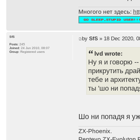
Многого нет здесь:
ht
SfS
by
SfS
» 18 Dec 2020, 0
Posts:
245
Joined:
24 Jun 2010, 08:07
lvd wrote:
Group:
Registered users
Ну я и говорю -
прикрутить драй
тебе и архитект
ты 'шо ни попад
Шо ни попадя я уж
ZX-Phoenix.
Pentevo ZX-Evoluton R