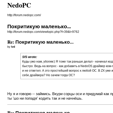
NedoPC
http://forum.nedopc.com/
Покритикую маленько...
http://forum.nedopc.com/viewtopic.php?f=39&t=9762
Re: Покритикую маленько...
by
lvd
SfS wrote:
Куды ужо нам, убогим:) Я тоже так раньше делал - начинал к
быстро. Ведь на вопрос - как добавить в NedoOS драйвер ком-
и не ответил. А это простейший вопрос к любой ОС. В ZX уже
себе драйвера? Но зачем тогда ОС?
Ну я и говорю -- займись. Вкури сорцы оси и придумай как 
ты 'шо ни попадя' кодить так и не начнёшь.
Re: Покритикую маленько...