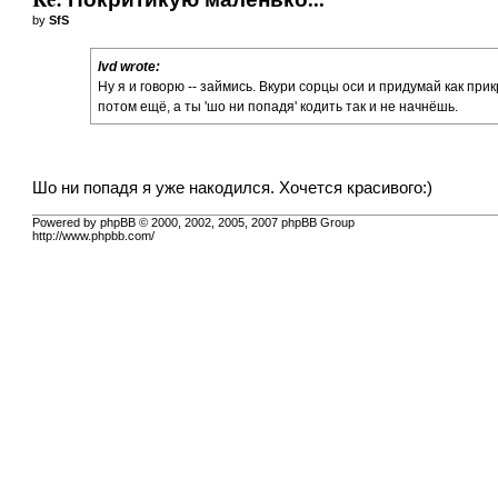
by
SfS
lvd wrote:
Ну я и говорю -- займись. Вкури сорцы оси и придумай как при
потом ещё, а ты 'шо ни попадя' кодить так и не начнёшь.
Шо ни попадя я уже накодился. Хочется красивого:)
Powered by phpBB © 2000, 2002, 2005, 2007 phpBB Group
http://www.phpbb.com/