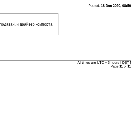
Posted:
18 Dec 2020, 08:50
у подавай, и драйвер компорта
All times are UTC + 3 hours [
DST
]
Page
11
of
11