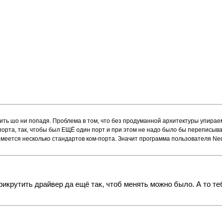
одить шо ни попадя. Проблема в том, что без продуманной архитектуры упира
порта, так, чтобы был ЕЩЁ один порт и при этом не надо было бы переписыва
 имеется несколько стандартов ком-порта. Значит программа пользователя N
прикрутить драйвер да ещё так, чтоб менять можно было. А то те