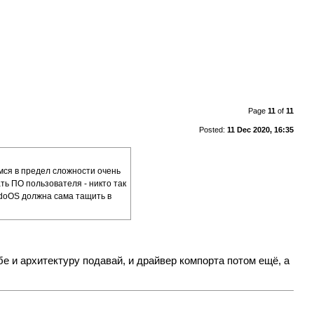
Page
11
of
11
Posted:
11 Dec 2020, 16:35
емся в предел сложности очень
ть ПО пользователя - никто так
edoOS должна сама тащить в
бе и архитектуру подавай, и драйвер компорта потом ещё, а