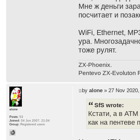
Мне ж деньги зара
посчитает и поза
WiFi, Ethernet, M
ура. Многозадачно
тоже рулят.
ZX-Phoenix.
Pentevo ZX-Evoluton R
by
alone
» 27 Nov 2020,
SfS wrote:
alone
Кстати, а в ATM
Posts:
53
как на пентеве
Joined:
04 Jun 2007, 21:04
Group:
Registered users