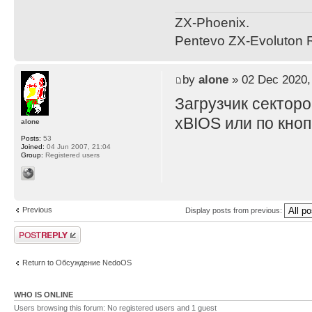
ZX-Phoenix.
Pentevo ZX-Evoluton R
by
alone
» 02 Dec 2020,
Загрузчик секторо
xBIOS или по кноп
alone
Posts:
53
Joined:
04 Jun 2007, 21:04
Group:
Registered users
Previous
Display posts from previous:
Post a reply
Return to Обсуждение NedoOS
WHO IS ONLINE
Users browsing this forum: No registered users and 1 guest