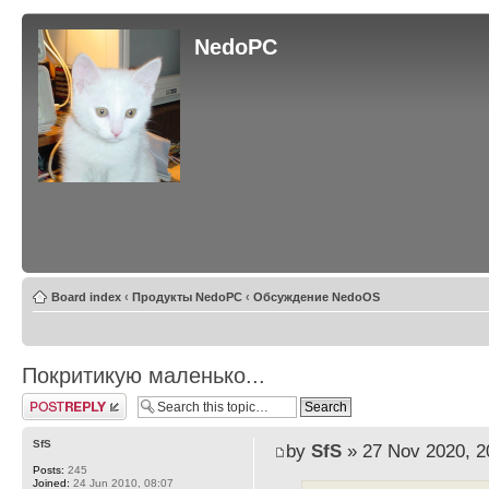
NedoPC
Board index
‹
Продукты NedoPC
‹
Обсуждение NedoOS
Покритикую маленько...
Post a reply
SfS
by
SfS
» 27 Nov 2020, 2
Posts:
245
Joined:
24 Jun 2010, 08:07