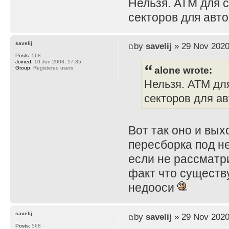
Нельзя. АТМ для с
секторов для авто
savelij
by
savelij
» 29 Nov 2020
Posts:
568
Joined:
10 Jun 2008, 17:35
alone wrote:
Group:
Registered users
Нельзя. АТМ для
секторов для ав
Вот так оно и вых
пересборка под не
если не рассматр
факт что существ
недооси
savelij
by
savelij
» 29 Nov 2020
Posts:
568