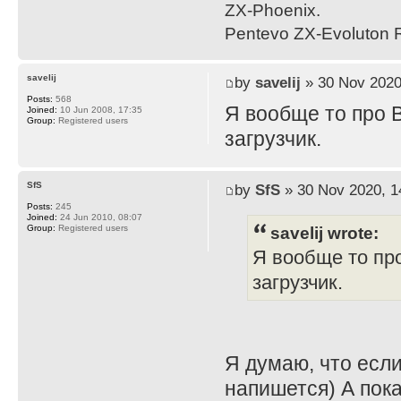
ZX-Phoenix.
Pentevo ZX-Evoluton R
savelij
by
savelij
» 30 Nov 2020
Posts:
568
Я вообще то про B
Joined:
10 Jun 2008, 17:35
Group:
Registered users
загрузчик.
SfS
by
SfS
» 30 Nov 2020, 1
Posts:
245
Joined:
24 Jun 2010, 08:07
savelij wrote:
Group:
Registered users
Я вообще то про
загрузчик.
Я думаю, что если
напишется) А пока