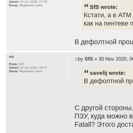
Joined:
10 Jun 2008, 17:35
SfS wrote:
Group:
Registered users
Кстати, а в ATM
как на пентеве
В дефолтной проши
SfS
by
SfS
» 30 Nov 2020, 0
Posts:
245
Joined:
24 Jun 2010, 08:07
savelij wrote:
Group:
Registered users
В дефолтной про
С другой стороны,
ПЗУ, куда можно в
Fatall? Этого дос