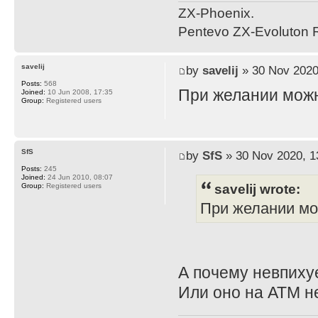
ZX-Phoenix.
Pentevo ZX-Evoluton R
savelij
by
savelij
» 30 Nov 2020
Posts:
568
При желании можн
Joined:
10 Jun 2008, 17:35
Group:
Registered users
SfS
by
SfS
» 30 Nov 2020, 1
Posts:
245
Joined:
24 Jun 2010, 08:07
savelij wrote:
Group:
Registered users
При желании мо
А почему невпихуе
Или оно на АТМ н