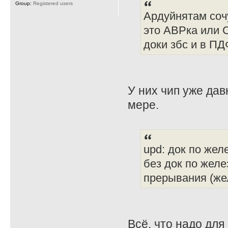
Group:
Registered users
Ардуйнятам сочу
это АВРка или 
доки збс и в ПД
У них чип уже дав
мере.
upd: док по желе
без док по желе
прерывания (жел
Всё, что надо для