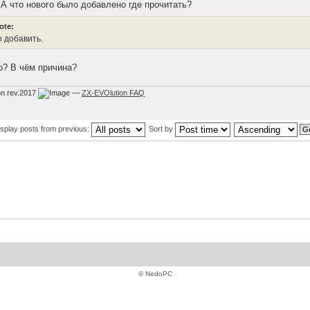
 А что нового было добавлено где прочитать?
ote:
о добавить.
о? В чём причина?
on rev.2017
—
ZX-EVOlution FAQ
isplay posts from previous:
Sort by
© NedoPC