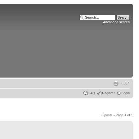
Advanced search
FAQ
Register
Login
6 posts • Page
1
of
1