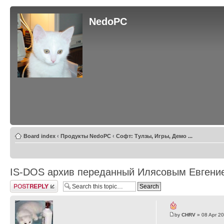
NedoPC
Board index
‹
Продукты NedoPC
‹
Софт: Тулзы, Игры, Демо ...
IS-DOS архив переданный Илясовым Евгени
Post a reply
by
CHRV
» 08 Apr 20