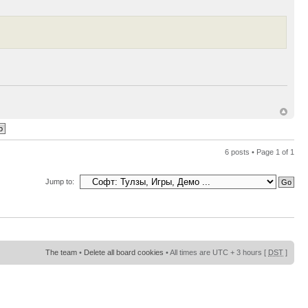
6 posts • Page
1
of
1
Jump to:
The team
•
Delete all board cookies
• All times are UTC + 3 hours [
DST
]