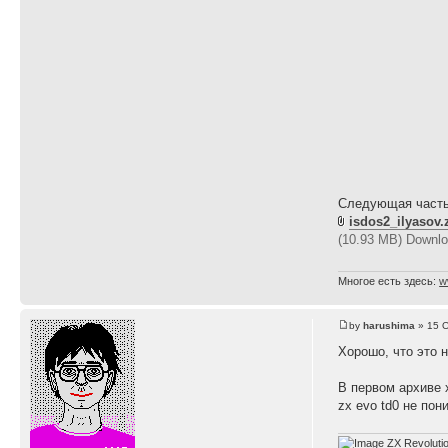
Следующая часть
isdos2_ilyasov.
(10.93 MB) Downlo
Многое есть здесь:
w
by
harushima
» 15 O
Хорошо, что это 
В первом архиве 
zx evo td0 не пон
ZX Revoluti