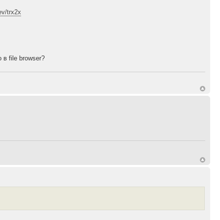
ev/trx2x
в file browser?