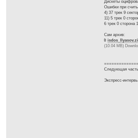
Дискеты оцифрова
Ошибки при считы
4) 37 трек 9 сект
11) 5 трек 0 стор
6 трек 0 сторона 
Сам архив:
isdos_Ilyasov.z
(10.04 MB) Downlo
=============
Следующая часть 
Экспресс-интерв