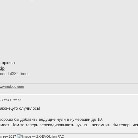
 архива:
zip
aded 4382 times
ww.nedopc.com
ct 2021, 22:38
наконец-то случилось!
хорошо бы добавить ведущие нули в нумерации до 10.
имает. Чем-то теперь перекодировывать нужно... вспомнить бы теперь че
on rev.2017
—
ZX-EVOlution FAQ