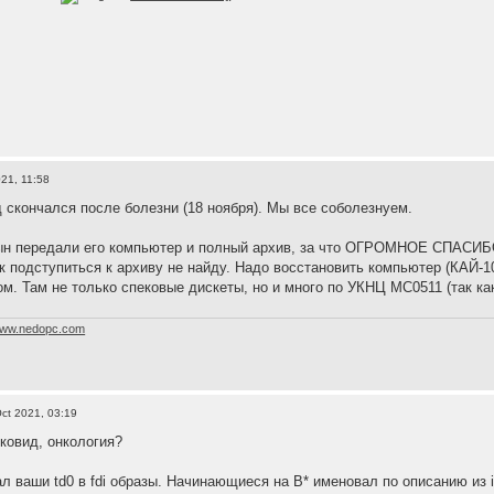
21, 11:58
д скончался после болезни (18 ноября). Мы все соболезнуем.
сын передали его компьютер и полный архив, за что ОГРОМНОЕ СПАСИБ
к подступиться к архиву не найду. Надо восстановить компьютер (КАЙ-10
ом. Там не только спековые дискеты, но и много по УКНЦ МС0511 (так к
ww.nedopc.com
ct 2021, 03:19
 ковид, онкология?
л ваши td0 в fdi образы. Начинающиеся на B* именовал по описанию из i