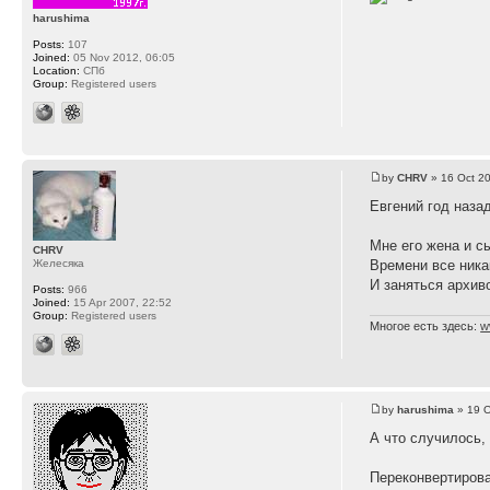
harushima
Posts:
107
Joined:
05 Nov 2012, 06:05
Location:
СПб
Group:
Registered users
by
CHRV
» 16 Oct 20
Евгений год наза
Мне его жена и 
CHRV
Желесяка
Времени все ника
И заняться архив
Posts:
966
Joined:
15 Apr 2007, 22:52
Group:
Registered users
Многое есть здесь:
w
by
harushima
» 19 O
А что случилось,
Переконвертирова