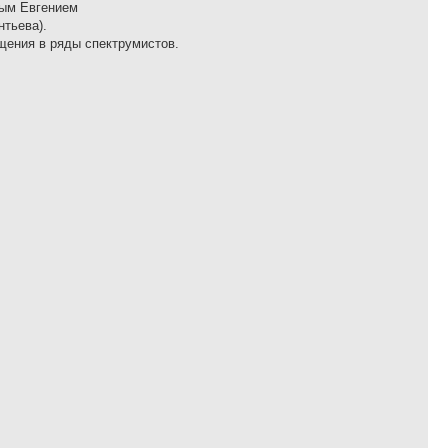
вым Евгением
нтьева).
щения в ряды спектрумистов.