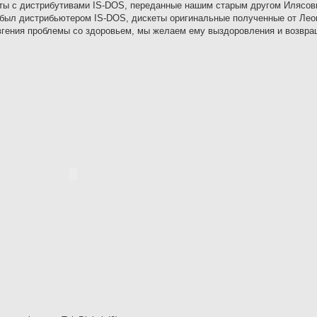
еты с дистрибутивами IS-DOS, переданные нашим старым другом Илясо
 был дистрибьютером IS-DOS, дискеты оригинальные полученные от Лео
гения проблемы со здоровьем, мы желаем ему выздоровления и возвра