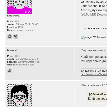
запускать на zx-e
использованный 
from_ilyasov.zi
(20.65 MB) Downlo
harushima
Posts:
107
Joined:
05 Nov 2012, 06:05
Location:
СПб
p.,s. А какая пос
Group:
Registered users
ZX Revoluti
DimkaM
by
DimkaM
» 19 Oct
Posts:
1387
Крайняя прошивка
Joined:
24 Mar 2010, 13:42
td0 нереально до
Location:
джунгли Амазонки
Group:
Registered users
ZX-Evo rev B,
ZX-Evo
http://nedoos.ru/
http:/
by
harushima
» 22 O
DimkaM wr
Крайняя прош