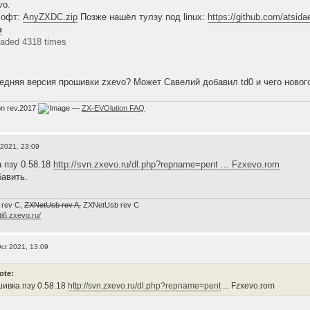
vo.
софт:
AnyZXDC.zip
Позже нашёл тулзу под linux:
https://github.com/atsida
p
aded 4318 times
ледняя версия прошивки zxevo? Может Савелий добавил td0 и чего нового 
on rev.2017
—
ZX-EVOlution FAQ
 2021, 23:09
 пзу 0.58.18
http://svn.zxevo.ru/dl.php?repname=pent ... Fzxevo.rom
бавить.
 rev C,
ZXNetUsb rev A,
ZXNetUsb rev С
/ti6.zxevo.ru/
ct 2021, 13:09
ote:
ивка пзу 0.58.18
http://svn.zxevo.ru/dl.php?repname=pent
... Fzxevo.rom