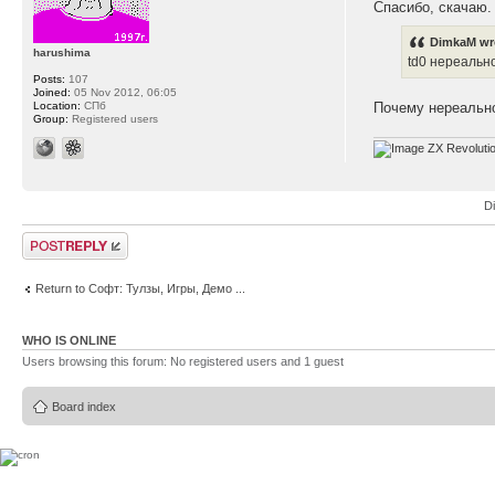
Спасибо, скачаю.
DimkaM wr
harushima
td0 нереальн
Posts:
107
Joined:
05 Nov 2012, 06:05
Почему нереальн
Location:
СПб
Group:
Registered users
ZX Revoluti
D
Post a reply
Return to Софт: Тулзы, Игры, Демо ...
WHO IS ONLINE
Users browsing this forum: No registered users and 1 guest
Board index