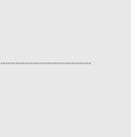
======================================