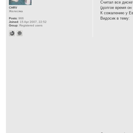
Считал все диск
(долгое время он
CHRV
Желесяка
К сожалению у Ев
Видосик в тему:
Posts:
966
Joined:
15 Apr 2007, 22:52
Group:
Registered users