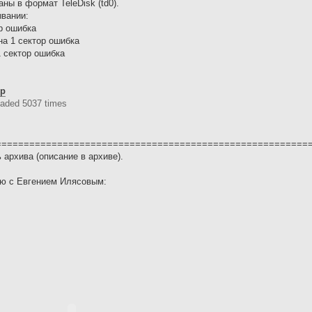
ны в формат TeleDisk (td0).
вании:
ор ошибка
она 1 сектор ошибка
1 сектор ошибка
ip
aded 5037 times
========================================================
архива (описание в архиве).
ью с Евгением Илясовым: