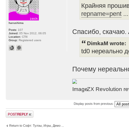
Крайняя прошив
repname=pent
..
harushima
Спасибо, скачаю. 
Posts:
107
Joined:
05 Nov 2012, 06:05
Location:
СПб
Group:
Registered users
DimkaM wrote:
td0 нереально д
Почему нереально
ZX Revolution r
Display posts from previous:
Post a reply
Return to Софт: Тулзы, Игры, Демо ...