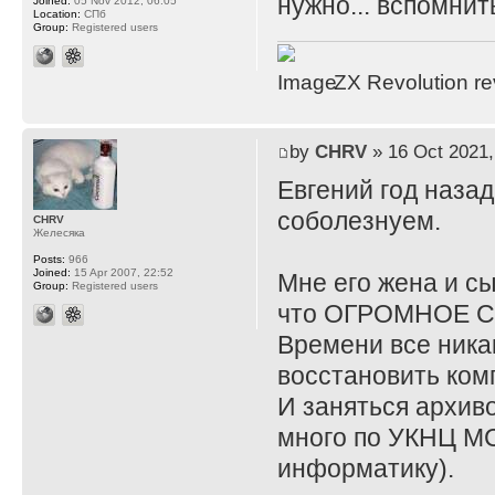
нужно... вспомнит
Joined:
05 Nov 2012, 06:05
Location:
СПб
Group:
Registered users
ZX Revolution r
by
CHRV
» 16 Oct 2021,
Евгений год назад
соболезнуем.
CHRV
Желесяка
Posts:
966
Joined:
15 Apr 2007, 22:52
Мне его жена и сы
Group:
Registered users
что ОГРОМНОЕ 
Времени все никак
восстановить комп
И заняться архиво
много по УКНЦ МС
информатику).