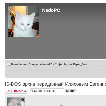
NedoPC
Board index
‹
Продукты NedoPC
‹
Софт: Тулзы, Игры, Демо ...
IS-DOS архив переданный Илясовым Евгени
Post a reply