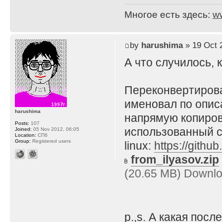
Многое есть здесь:
w
by
harushima
» 19 Oct 
А что случилось, 
Переконвертирова
именовал по описа
harushima
напрямую копирова
Posts:
107
использованный 
Joined:
05 Nov 2012, 06:05
Location:
СПб
Group:
Registered users
linux:
https://githu
from_ilyasov.zip
(20.65 MB) Downlo
p.,s. А какая пос