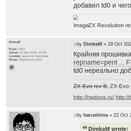
добавил td0 и чего
ZX Revolution r
DimkaM
by
DimkaM
» 19 Oct 202
Posts:
1387
Крайняя прошивка
Joined:
24 Mar 2010, 13:42
Location:
джунгли Амазонки
Group:
Registered users
repname=pent ... 
td0 нереально доб
ZX-Evo rev B,
ZX-Evo 
http://nedoos.ru/
http://
by
harushima
» 22 Oct 
DimkaM wrote: