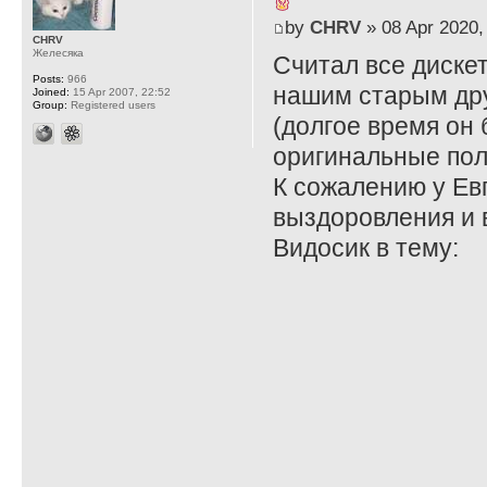
by
CHRV
» 08 Apr 2020,
CHRV
Желесяка
Считал все диске
Posts:
966
нашим старым др
Joined:
15 Apr 2007, 22:52
Group:
Registered users
(долгое время он
оригинальные пол
К сожалению у Ев
выздоровления и 
Видосик в тему: