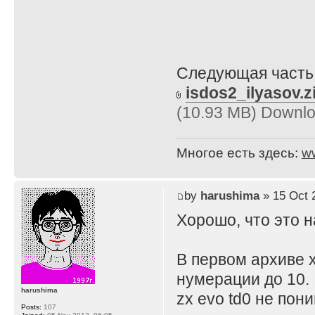
Следующая часть 
isdos2_ilyasov.z
(10.93 MB) Downlo
Многое есть здесь:
w
by
harushima
» 15 Oct 
Хорошо, что это н
В первом архиве 
нумерации до 10.
harushima
zx evo td0 не пон
Posts:
107