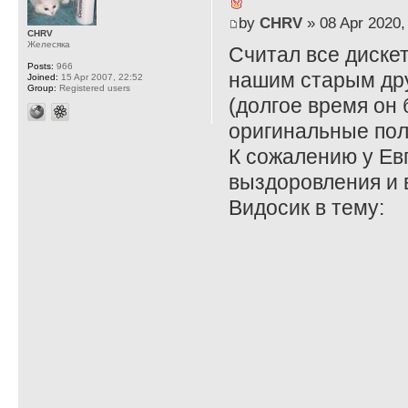
by
CHRV
» 08 Apr 2020,
CHRV
Желесяка
Считал все диске
Posts:
966
нашим старым др
Joined:
15 Apr 2007, 22:52
Group:
Registered users
(долгое время он
оригинальные пол
К сожалению у Ев
выздоровления и 
Видосик в тему: