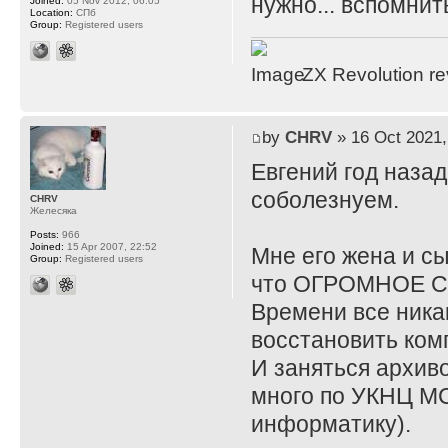
нужно... вспомнит
Joined:
05 Nov 2012, 06:05
Location:
СПб
Group:
Registered users
ZX Revolution r
by
CHRV
» 16 Oct 2021,
Евгений год назад
соболезнуем.
CHRV
Желесяка
Posts:
966
Joined:
15 Apr 2007, 22:52
Мне его жена и сы
Group:
Registered users
что ОГРОМНОЕ 
Времени все никак
восстановить комп
И заняться архиво
много по УКНЦ МС
информатику).