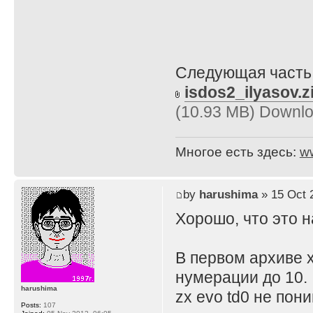
Следующая часть 
isdos2_ilyasov.z
(10.93 MB) Downlo
Многое есть здесь:
w
by
harushima
» 15 Oct 
Хорошо, что это н
В первом архиве 
нумерации до 10.
harushima
zx evo td0 не пон
Posts:
107