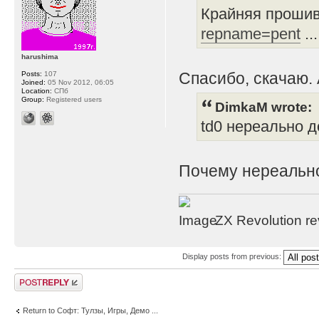
Крайняя прошив
repname=pent
..
harushima
Спасибо, скачаю. 
Posts:
107
Joined:
05 Nov 2012, 06:05
Location:
СПб
Group:
Registered users
DimkaM wrote:
td0 нереально д
Почему нереально
ZX Revolution r
Display posts from previous:
Post a reply
Return to Софт: Тулзы, Игры, Демо ...