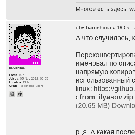
Многое есть здесь:
w
by
harushima
» 19 Oct 
А что случилось, 
Переконвертирова
именовал по описа
harushima
напрямую копирова
Posts:
107
использованный 
Joined:
05 Nov 2012, 06:05
Location:
СПб
Group:
Registered users
linux:
https://githu
from_ilyasov.zip
(20.65 MB) Downlo
p.,s. А какая пос