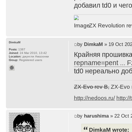
добавил td0 и чего
ZX Revolution r
DimkaM
by
DimkaM
» 19 Oct 202
Posts:
1387
Крайняя прошивка
Joined:
24 Mar 2010, 13:42
Location:
джунгли Амазонки
Group:
Registered users
repname=pent ... 
td0 нереально доб
ZX-Evo rev B,
ZX-Evo 
http://nedoos.ru/
http://
by
harushima
» 22 Oct 
DimkaM wrote: