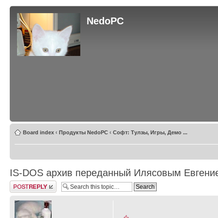
NedoPC
Board index
‹
Продукты NedoPC
‹
Софт: Тулзы, Игры, Демо ...
IS-DOS архив переданный Илясовым Евгени
Post a reply