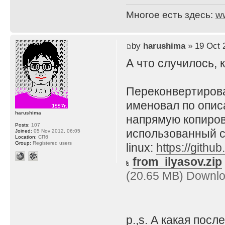
Многое есть здесь:
w
by
harushima
» 19 Oct 
А что случилось, 
Переконвертирова
именовал по описа
harushima
напрямую копирова
Posts:
107
использованный 
Joined:
05 Nov 2012, 06:05
Location:
СПб
Group:
Registered users
linux:
https://githu
from_ilyasov.zip
(20.65 MB) Downlo
p.,s. А какая пос