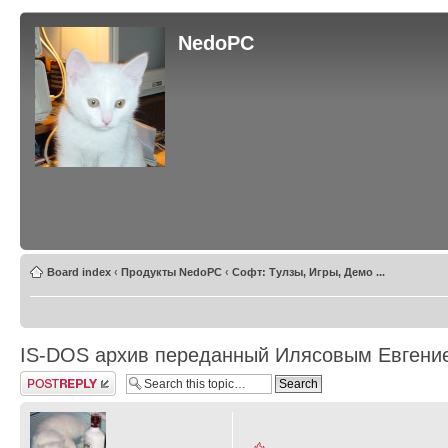
NedoPC
Board index
‹
Продукты NedoPC
‹
Софт: Тулзы, Игры, Демо ...
IS-DOS архив переданный Илясовым Евгени
Post a reply