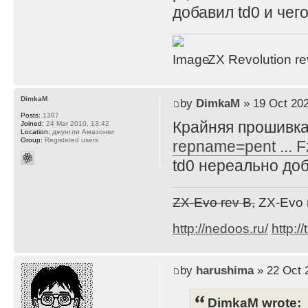
добавил td0 и чего
ZX Revolution r
DimkaM
by
DimkaM
» 19 Oct 202
Posts:
1387
Крайняя прошивка
Joined:
24 Mar 2010, 13:42
Location:
джунгли Амазонки
Group:
Registered users
repname=pent ... 
td0 нереально доб
ZX-Evo rev B,
ZX-Evo 
http://nedoos.ru/
http://
by
harushima
» 22 Oct 
DimkaM wrote: