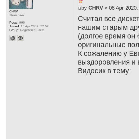
by
CHRV
» 08 Apr 2020,
CHRV
Желесяка
Считал все диске
Posts:
966
нашим старым др
Joined:
15 Apr 2007, 22:52
Group:
Registered users
(долгое время он
оригинальные пол
К сожалению у Ев
выздоровления и 
Видосик в тему: