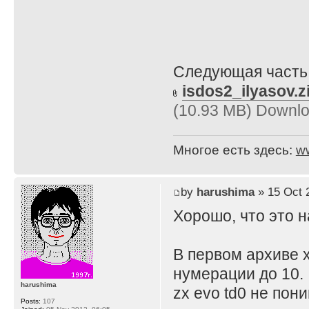
Следующая часть 
isdos2_ilyasov.z
(10.93 MB) Downlo
Многое есть здесь:
w
by
harushima
» 15 Oct 
Хорошо, что это н
В первом архиве 
нумерации до 10.
harushima
zx evo td0 не пон
Posts:
107