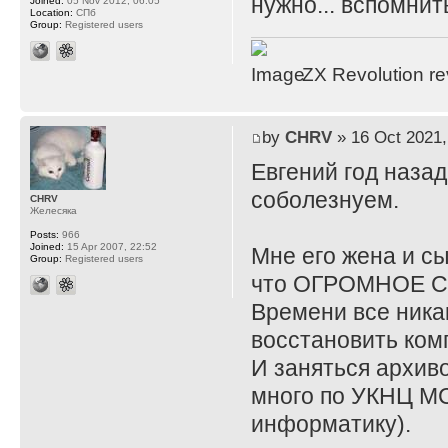
нужно... вспомнит
Joined:
05 Nov 2012, 06:05
Location:
СПб
Group:
Registered users
ZX Revolution r
by
CHRV
» 16 Oct 2021,
Евгений год назад
соболезнуем.
CHRV
Желесяка
Posts:
966
Joined:
15 Apr 2007, 22:52
Мне его жена и сы
Group:
Registered users
что ОГРОМНОЕ 
Времени все никак
восстановить комп
И заняться архиво
много по УКНЦ МС
информатику).