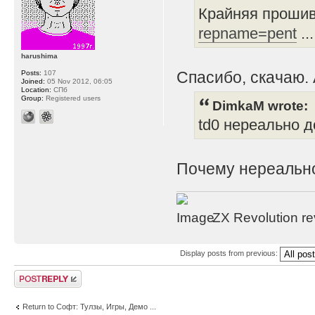
Крайняя прошив
repname=pent
..
harushima
Спасибо, скачаю. 
Posts:
107
Joined:
05 Nov 2012, 06:05
Location:
СПб
Group:
Registered users
DimkaM wrote:
td0 нереально д
Почему нереально
ZX Revolution r
Display posts from previous:
Post a reply
Return to Софт: Тулзы, Игры, Демо ...