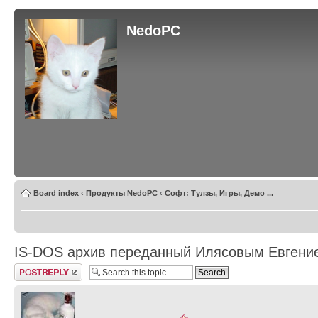
NedoPC
Board index
‹
Продукты NedoPC
‹
Софт: Тулзы, Игры, Демо ...
IS-DOS архив переданный Илясовым Евгени
Post a reply