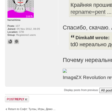
Крайняя прошив
repname=pent
..
harushima
Спасибо, скачаю. 
Posts:
107
Joined:
05 Nov 2012, 06:05
Location:
СПб
Group:
Registered users
DimkaM wrote:
td0 нереально д
Почему нереально
ZX Revolution r
Display posts from previous:
Post a reply
Return to Софт: Тулзы, Игры, Демо ...