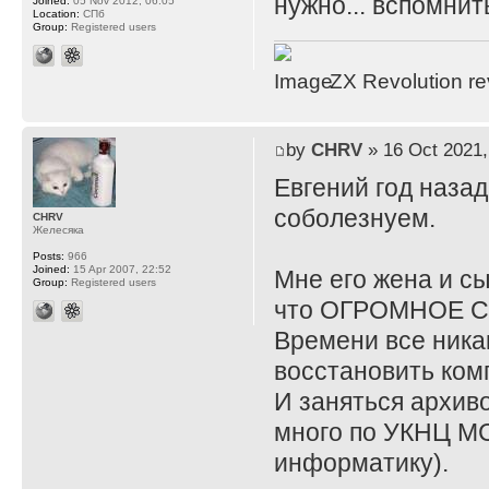
нужно... вспомнит
Joined:
05 Nov 2012, 06:05
Location:
СПб
Group:
Registered users
ZX Revolution r
by
CHRV
» 16 Oct 2021,
Евгений год назад
соболезнуем.
CHRV
Желесяка
Posts:
966
Joined:
15 Apr 2007, 22:52
Мне его жена и сы
Group:
Registered users
что ОГРОМНОЕ 
Времени все никак
восстановить комп
И заняться архиво
много по УКНЦ МС
информатику).