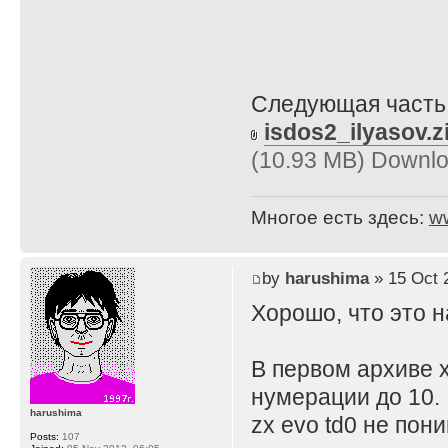
Следующая часть 
isdos2_ilyasov.z
(10.93 MB) Downlo
Многое есть здесь:
w
by
harushima
» 15 Oct 
Хорошо, что это н
В первом архиве 
нумерации до 10.
harushima
zx evo td0 не пон
Posts:
107