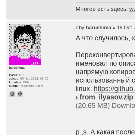
Многое есть здесь:
w
by
harushima
» 19 Oct 
А что случилось, 
Переконвертирова
именовал по описа
harushima
напрямую копирова
Posts:
107
использованный 
Joined:
05 Nov 2012, 06:05
Location:
СПб
Group:
Registered users
linux:
https://githu
from_ilyasov.zip
(20.65 MB) Downlo
p.,s. А какая пос