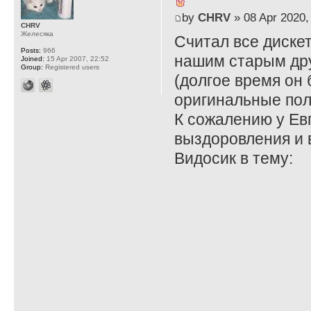
by
CHRV
» 08 Apr 2020,
CHRV
Желесяка
Считал все диске
Posts:
966
нашим старым др
Joined:
15 Apr 2007, 22:52
Group:
Registered users
(долгое время он
оригинальные пол
К сожалению у Ев
выздоровления и 
Видосик в тему: