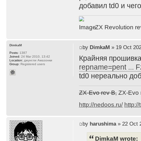
добавил td0 и чего
ZX Revolution r
DimkaM
by
DimkaM
» 19 Oct 202
Posts:
1387
Крайняя прошивка
Joined:
24 Mar 2010, 13:42
Location:
джунгли Амазонки
Group:
Registered users
repname=pent ... 
td0 нереально доб
ZX-Evo rev B,
ZX-Evo 
http://nedoos.ru/
http://
by
harushima
» 22 Oct 
DimkaM wrote: