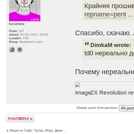
Крайняя прошив
repname=pent
..
harushima
Спасибо, скачаю. 
Posts:
107
Joined:
05 Nov 2012, 06:05
Location:
СПб
Group:
Registered users
DimkaM wrote:
td0 нереально д
Почему нереально
ZX Revolution r
Display posts from previous:
Post a reply
Return to Софт: Тулзы, Игры, Демо ...