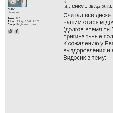
by
CHRV
» 08 Apr 2020,
CHRV
Желесяка
Считал все диске
Posts:
966
нашим старым др
Joined:
15 Apr 2007, 22:52
Group:
Registered users
(долгое время он
оригинальные пол
К сожалению у Ев
выздоровления и 
Видосик в тему: