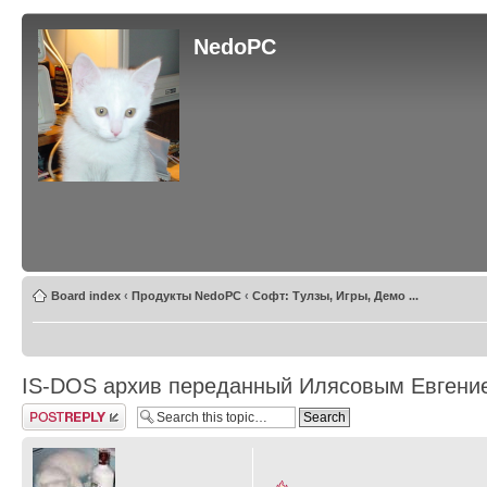
NedoPC
Board index
‹
Продукты NedoPC
‹
Софт: Тулзы, Игры, Демо ...
IS-DOS архив переданный Илясовым Евгени
Post a reply