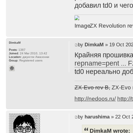
добавил td0 и чего
ZX Revolution r
DimkaM
by
DimkaM
» 19 Oct 202
Posts:
1387
Крайняя прошивка
Joined:
24 Mar 2010, 13:42
Location:
джунгли Амазонки
Group:
Registered users
repname=pent ... 
td0 нереально доб
ZX-Evo rev B,
ZX-Evo 
http://nedoos.ru/
http://
by
harushima
» 22 Oct 
DimkaM wrote: