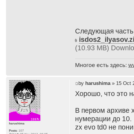
Следующая часть 
isdos2_ilyasov.z
(10.93 MB) Downlo
Многое есть здесь:
w
by
harushima
» 15 Oct 
Хорошо, что это н
В первом архиве 
нумерации до 10.
harushima
zx evo td0 не пон
Posts:
107