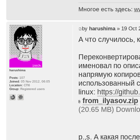
Многое есть здесь:
w
by
harushima
» 19 Oct 
А что случилось, 
Переконвертирова
именовал по описа
harushima
напрямую копирова
Posts:
107
использованный 
Joined:
05 Nov 2012, 06:05
Location:
СПб
Group:
Registered users
linux:
https://githu
from_ilyasov.zip
(20.65 MB) Downlo
p.,s. А какая пос