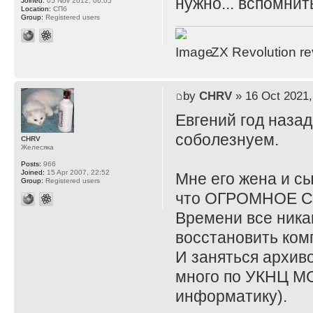
нужно... вспомнит
Joined:
05 Nov 2012, 06:05
Location:
СПб
Group:
Registered users
ZX Revolution r
by
CHRV
» 16 Oct 2021,
Евгений год назад
соболезнуем.
CHRV
Желесяка
Posts:
966
Joined:
15 Apr 2007, 22:52
Мне его жена и сы
Group:
Registered users
что ОГРОМНОЕ 
Времени все никак
восстановить комп
И заняться архиво
много по УКНЦ МС
информатику).