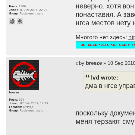
неверно, хотя во
Posts:
1786
Joined:
07 Apr 2007, 22:28
понаставил. А зав
Group:
Registered users
нгса местов нету 
Многого нет здесь:
ht
by
breeze
» 10 Sep 2010
lvd wrote:
дма в нгсе упра
breeze
Posts:
764
Joined:
07 Feb 2009, 17:19
Location:
Оттуда
Group:
Registered users
поскольку докумен
меня терзают сму