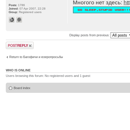
Многого нет здесь:
ht
Posts:
1786
Joined:
07 Apr 2007, 22:28
Group:
Registered users
Display posts from previous:
Post a reply
Return to Багофичи и юзеропросьбы
WHO IS ONLINE
Users browsing this forum: No registered users and 1 guest
Board index