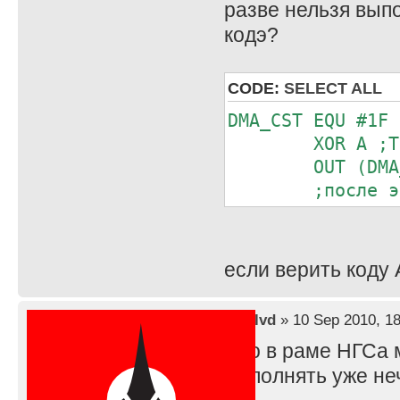
разве нельзя выпо
кодэ?
CODE:
SELECT ALL
DMA_CST EQU #1F
XOR A ;TURN 
OUT (DMA_C
;после этого
если верить коду
by
lvd
» 10 Sep 2010, 18
Это в раме НГСа 
выполнять уже неч