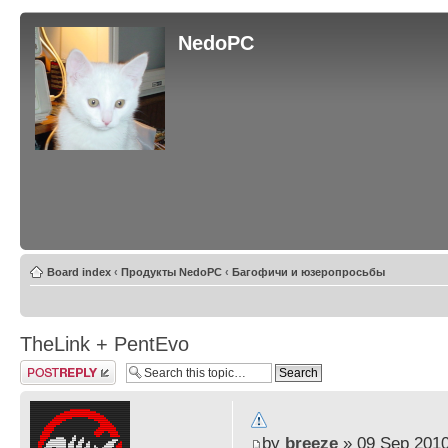
NedoPC
Board index
‹
Продукты NedoPC
‹
Багофичи и юзеропросьбы
TheLink + PentEvo
Post a reply
by
breeze
» 09 Sep 2010