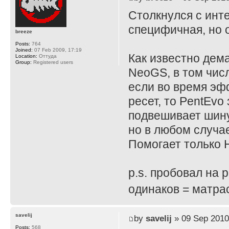
Столкнулся с инт
специфичная, но 
breeze
Posts:
764
Joined:
07 Feb 2009, 17:19
Как известно дема
Location:
Оттуда
Group:
Registered users
NeoGS, в том числ
если во время эф
ресет, то PentEvo
подвешивает шину,
но в любом случа
Помогает только 
p.s. пробовал на 
одинаков = матра
savelij
by
savelij
» 09 Sep 2010
Posts:
568