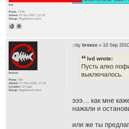
lvd
Posts:
1786
Joined:
07 Apr 2007, 22:28
Group:
Registered users
by
breeze
» 10 Sep 2010
lvd wrote:
Пусть алко пофи
выключалось.
breeze
Posts:
764
Joined:
07 Feb 2009, 17:19
Location:
Оттуда
Group:
Registered users
эээ… как мне каже
нажали и останов
или же ты предла