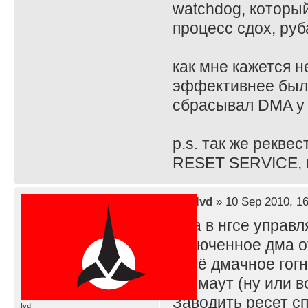
watchdog, которы
процесс сдох, руб
как мне кажется 
эффективнее было
сбрасывал DMA у 
p.s. так же рекв
RESET SERVICE, п
by
lvd
» 10 Sep 2010, 16
дма в нгсе управл
включенное дма о
своё дмачное гогн
таймаут (ну или в
Заводить ресет с
lvd