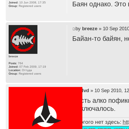
Баян однако. Это
Joined:
10 Jun 2008, 17:35
Group:
Registered users
by
breeze
» 10 Sep 2010
Байан-то байян, н
breeze
Posts:
764
Joined:
07 Feb 2009, 17:19
Location:
Оттуда
Group:
Registered users
by
lvd
» 10 Sep 2010, 12
Пусть алко пофик
выключалось.
Многого нет здесь:
ht