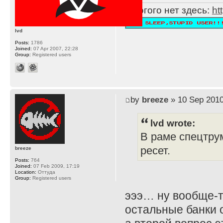
Многого нет здесь:
ht
lvd
Posts:
1786
Joined:
07 Apr 2007, 22:28
Group:
Registered users
by
breeze
» 10 Sep 2010
lvd wrote:
В раме спецтрум
ресет.
breeze
Posts:
764
Joined:
07 Feb 2009, 17:19
Location:
Оттуда
Group:
Registered users
эээ… ну вообще-то
остальные банки о