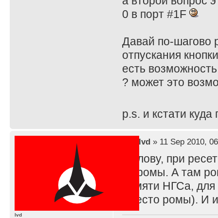
а второй вопрос э
0 в порт #1F
Давай по-шагово 
отпускания кнопки
есть возможность
? может это возм
p.s. и кстати куд
by
lvd
» 11 Sep 2010, 06
К слову, при ресе
из ромы. А там р
памяти НГСа, для
вместо ромы). И 
lvd