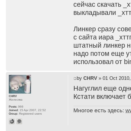
сейчас скачать _хт
выкладывали _хттп
Линкер сразу сов
с сайта иара _хттп
штатный линкер н
надо потом еще у
использовал от binu
by
CHRV
» 01 Oct 2010,
Нагуглил еще одн
Кстати включает 
CHRV
Желесяка
Posts:
966
Многое есть здесь:
w
Joined:
15 Apr 2007, 22:52
Group:
Registered users