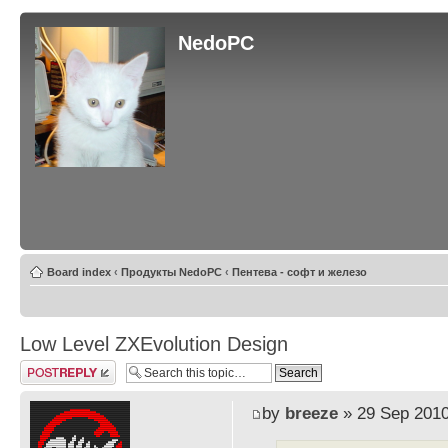
NedoPC
Board index
‹
Продукты NedoPC
‹
Пентева - софт и железо
Low Level ZXEvolution Design
Post a reply
by
breeze
» 29 Sep 2010