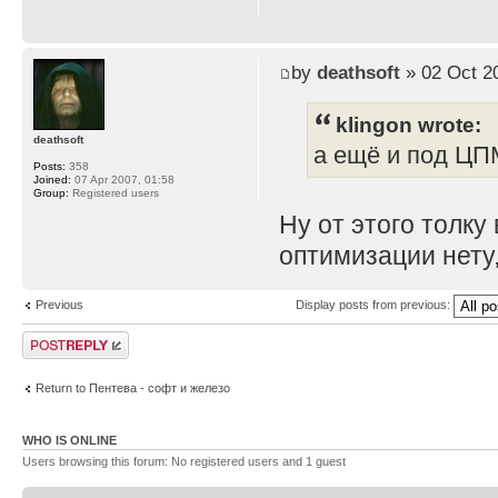
by
deathsoft
» 02 Oct 2
klingon wrote:
deathsoft
а ещё и под ЦП
Posts:
358
Joined:
07 Apr 2007, 01:58
Group:
Registered users
Ну от этого толку
оптимизации нету, 
Previous
Display posts from previous:
Post a reply
Return to Пентева - софт и железо
WHO IS ONLINE
Users browsing this forum: No registered users and 1 guest