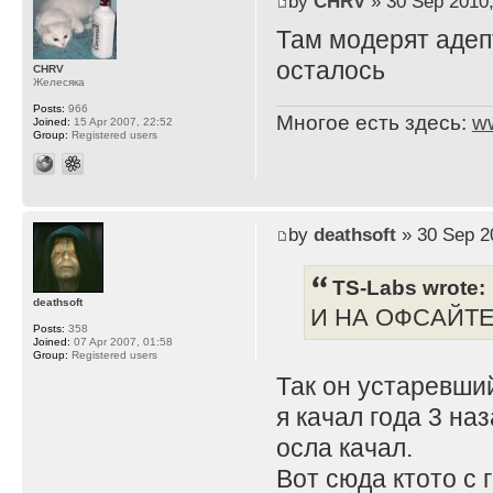
by
CHRV
» 30 Sep 2010,
Там модерят адеп
осталось
CHRV
Желесяка
Posts:
966
Многое есть здесь:
w
Joined:
15 Apr 2007, 22:52
Group:
Registered users
by
deathsoft
» 30 Sep 2
TS-Labs wrote:
deathsoft
И НА ОФСАЙТЕ 
Posts:
358
Joined:
07 Apr 2007, 01:58
Group:
Registered users
Так он устаревший
я качал года 3 на
осла качал.
Вот сюда ктото с