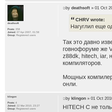
by
deathsoft
» 01 Oct 2
CHRV wrote:
deathsoft
Нагуглил еще о
Posts:
358
Joined:
07 Apr 2007, 01:58
Group:
Registered users
Так это давно изв
говнофоруме же V
z88dk, hitech, iar
компиляторов.
Мощных компилеров
онли.
klingon
by
klingon
» 01 Oct 201
Posts:
4
HITECH C не толь
Joined:
22 Mar 2010, 23:27
Group:
Registered users