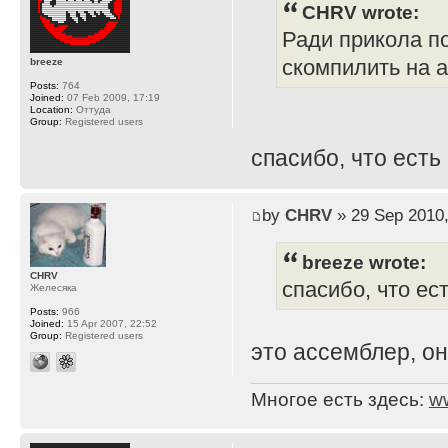
CHRV wrote:
Ради прикола п
breeze
скомпилить на а
Posts:
764
Joined:
07 Feb 2009, 17:19
Location:
Оттуда
Group:
Registered users
спасибо, что есть
by
CHRV
» 29 Sep 2010,
breeze wrote:
CHRV
спасибо, что ест
Желесяка
Posts:
966
Joined:
15 Apr 2007, 22:52
Group:
Registered users
это ассемблер, он 
Многое есть здесь:
w