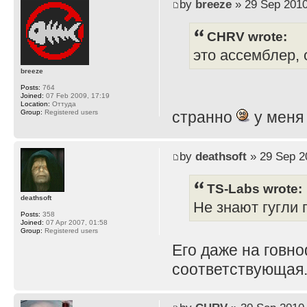
by
breeze
» 29 Sep 2010
CHRV wrote:
это ассемблер, 
breeze
Posts:
764
Joined:
07 Feb 2009, 17:19
Location:
Оттуда
Group:
Registered users
странно
у меня
by
deathsoft
» 29 Sep 2
TS-Labs wrote:
deathsoft
Не знают гугли п
Posts:
358
Joined:
07 Apr 2007, 01:58
Group:
Registered users
Его даже на говн
соответствующая