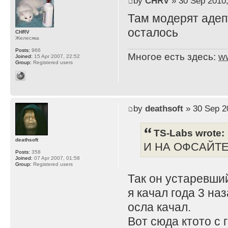
by
CHRV
» 30 Sep 2010,
Там модерят адеп
осталось
CHRV
Желесяка
Posts:
966
Многое есть здесь:
w
Joined:
15 Apr 2007, 22:52
Group:
Registered users
by
deathsoft
» 30 Sep 2
TS-Labs wrote:
deathsoft
И НА ОФСАЙТЕ 
Posts:
358
Joined:
07 Apr 2007, 01:58
Group:
Registered users
Так он устаревший
я качал года 3 на
осла качал.
Вот сюда ктото с