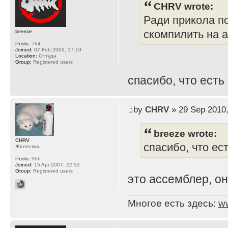
CHRV wrote:
Ради прикола п
breeze
скомпилить на а
Posts:
764
Joined:
07 Feb 2009, 17:19
Location:
Оттуда
Group:
Registered users
спасибо, что есть
by
CHRV
» 29 Sep 2010,
breeze wrote:
CHRV
спасибо, что ест
Желесяка
Posts:
966
Joined:
15 Apr 2007, 22:52
Group:
Registered users
это ассемблер, он 
Многое есть здесь:
w