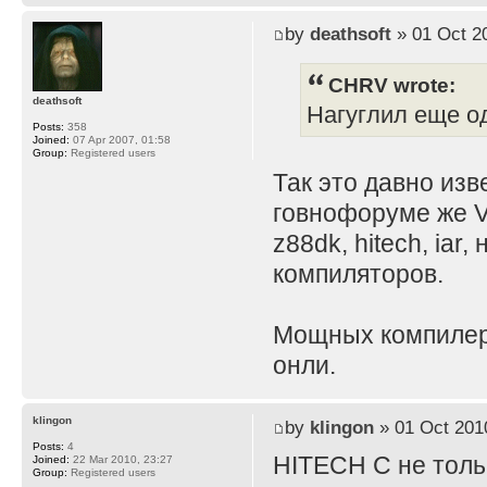
by
deathsoft
» 01 Oct 2
CHRV wrote:
deathsoft
Нагуглил еще о
Posts:
358
Joined:
07 Apr 2007, 01:58
Group:
Registered users
Так это давно изв
говнофоруме же V
z88dk, hitech, iar
компиляторов.
Мощных компилеров
онли.
klingon
by
klingon
» 01 Oct 201
Posts:
4
HITECH C не толь
Joined:
22 Mar 2010, 23:27
Group:
Registered users