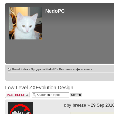
NedoPC
Board index
‹
Продукты NedoPC
‹
Пентева - софт и железо
Low Level ZXEvolution Design
Post a reply
by
breeze
» 29 Sep 2010