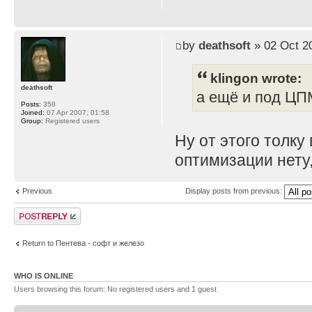
by
deathsoft
» 02 Oct 2
klingon wrote:
deathsoft
а ещё и под ЦП
Posts:
358
Joined:
07 Apr 2007, 01:58
Group:
Registered users
Ну от этого толку
оптимизации нету, 
Previous
Display posts from previous:
Post a reply
Return to Пентева - софт и железо
WHO IS ONLINE
Users browsing this forum: No registered users and 1 guest