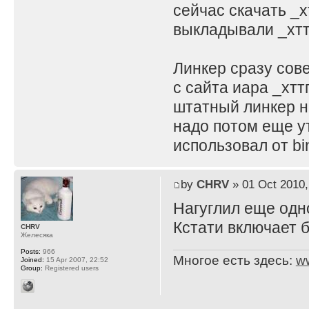
сейчас скачать _хт
выкладывали _хттп
Линкер сразу сов
с сайта иара _хттп
штатный линкер н
надо потом еще у
использовал от binu
by
CHRV
» 01 Oct 2010,
Нагуглил еще одн
Кстати включает 
CHRV
Желесяка
Posts:
966
Многое есть здесь:
w
Joined:
15 Apr 2007, 22:52
Group:
Registered users