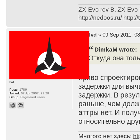
ZX-Evo rev B,
ZX-Evo 
http://nedoos.ru/
http://
by
lvd
» 09 Sep 2011, 08
DimkaM wrote:
Откуда она толь
Криво спроектиро
lvd
задержки для вычи
Posts:
1786
задержки. В резу
Joined:
07 Apr 2007, 22:28
Group:
Registered users
раньше, чем долж
аттры нет. И полу
относительно дру
Многого нет здесь:
ht