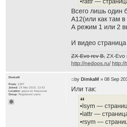
•rattr — страни
Всего лишь один б
A12(или как там в
А режим 1 или 2 
И видео страница
ZX-Evo rev B,
ZX-Evo 
http://nedoos.ru/
http://
DimkaM
by
DimkaM
» 08 Sep 201
Posts:
1387
Или так:
Joined:
24 Mar 2010, 13:42
Location:
джунгли Амазонки
Group:
Registered users
•lsym — страниц
•lattr — страни
•rsym — страниц