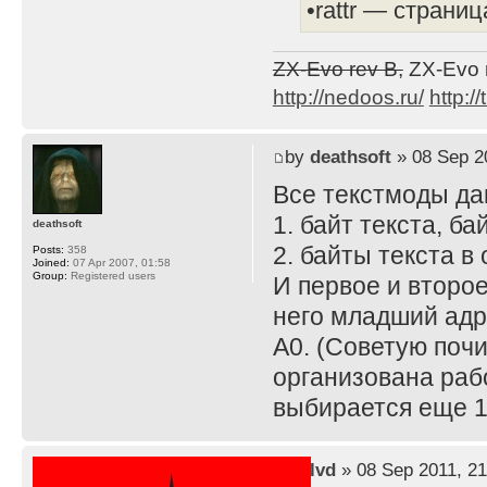
•rattr — страни
ZX-Evo rev B,
ZX-Evo 
http://nedoos.ru/
http://
by
deathsoft
» 08 Sep 2
Все текстмоды да
1. байт текста, ба
deathsoft
2. байты текста в
Posts:
358
Joined:
07 Apr 2007, 01:58
Group:
Registered users
И первое и второе
него младший адр
A0. (Советую почи
организована раб
выбирается еще 1
by
lvd
» 08 Sep 2011, 21