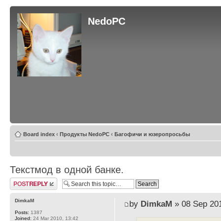
NedoPC
Board index
‹
Продукты NedoPC
‹
Багофичи и юзеропросьбы
Текстмод в одной банке.
Post a reply
DimkaM
by
DimkaM
» 08 Sep 201
Posts:
1387
Joined:
24 Mar 2010, 13:42