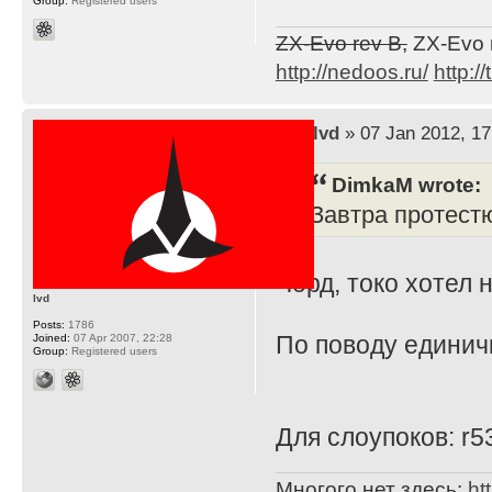
Group:
Registered users
ZX-Evo rev B,
ZX-Evo 
http://nedoos.ru/
http://
by
lvd
» 07 Jan 2012, 17
DimkaM wrote:
Завтра протестю
Чорд, токо хотел 
lvd
Posts:
1786
По поводу единичк
Joined:
07 Apr 2007, 22:28
Group:
Registered users
Для слоупоков: r5
Многого нет здесь:
ht