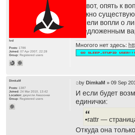
Ну вот, опять к в
можно существующ
висели вопли о л
предложенным вар
lvd
Многого нет здесь:
ht
Posts:
1786
Joined:
07 Apr 2007, 22:28
Group:
Registered users
DimkaM
by
DimkaM
» 09 Sep 201
Posts:
1387
И если будет возм
Joined:
24 Mar 2010, 13:42
Location:
джунгли Амазонки
Group:
Registered users
единички:
•rattr — страни
Откуда она только