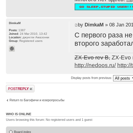
DimkaM
by
DimkaM
» 08 Jan 201
Posts:
1387
С первого раза не
Joined:
24 Mar 2010, 13:42
Location:
джунгли Амазонки
Group:
Registered users
второго заработа
ZX-Evo rev B,
ZX-Evo 
http://nedoos.ru/
http://
Display posts from previous:
Post a reply
Return to Багофичи и юзеропросьбы
WHO IS ONLINE
Users browsing this forum: No registered users and 1 guest
Board index