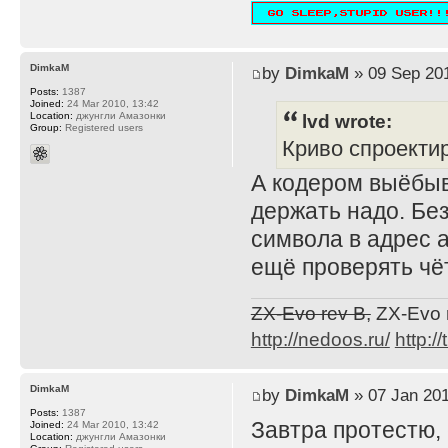
DimkaM
by
DimkaM
» 09 Sep 201
Posts:
1387
Joined:
24 Mar 2010, 13:42
lvd wrote:
Location:
джунгли Амазонки
Group:
Registered users
Криво спроекти
А кодером выёбы
держать надо. Бе
символа в адрес а
ещё проверять чё
ZX-Evo rev B,
ZX-Evo 
http://nedoos.ru/
http://
DimkaM
by
DimkaM
» 07 Jan 201
Posts:
1387
Завтра протестю, 
Joined:
24 Mar 2010, 13:42
Location:
джунгли Амазонки