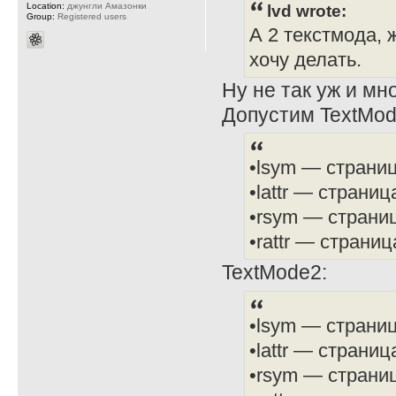
Location:
джунгли Амазонки
lvd wrote:
Group:
Registered users
А 2 текстмода,
хочу делать.
Ну не так уж и мн
Допустим TextMod
•lsym — страниц
•lattr — страни
•rsym — страниц
•rattr — страни
TextMode2:
•lsym — страниц
•lattr — страни
•rsym — страниц