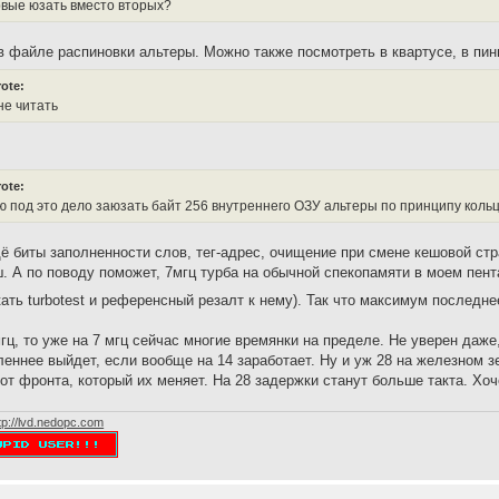
вые юзать вместо вторых?
в файле распиновки альтеры. Можно также посмотреть в квартусе, в пинп
ote:
не читать
ote:
 под это дело заюзать байт 256 внутреннего ОЗУ альтеры по принципу коль
щё биты заполненности слов, тег-адрес, очищение при смене кешовой стр
. А по поводу поможет, 7мгц турба на обычной спекопамяти в моем пент
кать turbotest и референсный резалт к нему). Так что максимум последне
гц, то уже на 7 мгц сейчас многие времянки на пределе. Не уверен даже
леннее выйдет, если вообще на 14 заработает. Ну и уж 28 на железном з
 от фронта, который их меняет. На 28 задержки станут больше такта. Хоче
tp://lvd.nedopc.com