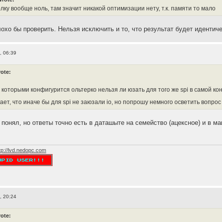
олку вообще ноль, там значит никакой оптимизации нету, т.к. памяти то мало
лохо бы проверить. Нельзя исключить и то, что результат будет идентиче
, 06:39
ote:
:
, которыми конфигурится ольтерко нельзя ли юзать для того же spi в самой к
ает, что иначе бы для spi не заюзали io, но попрошу немного осветить вопро
 понял, но ответы точно есть в даташыте на семейство (ацексное) и в м
tp://lvd.nedopc.com
, 20:24
ote: