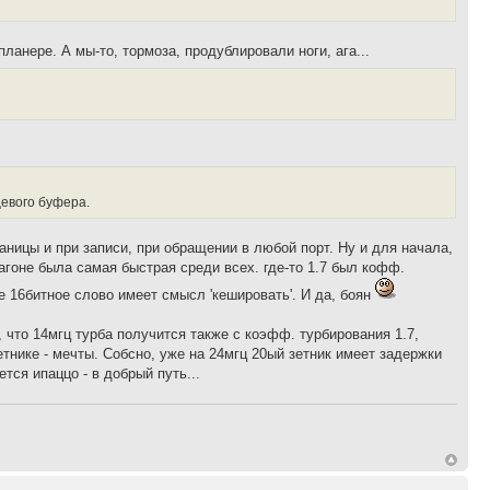
ланере. А мы-то, тормоза, продублировали ноги, ага...
цевого буфера.
аницы и при записи, при обращении в любой порт. Ну и для начала,
агоне была самая быстрая среди всех. где-то 1.7 был кофф.
е 16битное слово имеет смысл 'кешировать'. И да, боян
, что 14мгц турба получится также с коэфф. турбирования 1.7,
етнике - мечты. Собсно, уже на 24мгц 20ый зетник имеет задержки
тся ипаццо - в добрый путь...