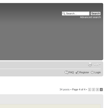
Advanced search
FAQ
Register
Login
34 posts •
Page
4
of
4
•
1
2
3
4