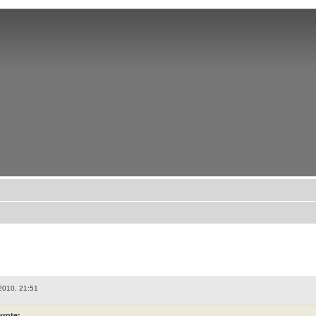
2010, 21:51
wrote: