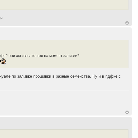
н.
онфе? они активны только на момент заливки?
с
ануале по заливке прошивки в разные семейства. Ну и в пдфке с