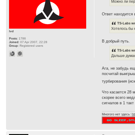
Можно ли пер
Ответ находится 
TS-Labs wr
Хотелось бы 
lvd
Posts:
1786
В добрый путь.
Joined:
07 Apr 2007, 22:28
Group:
Registered users
TS-Labs wr
Дальше думаю
Ага, не забудь е
посчитай выигрыш
турбирования (ис
Что касается 28 м
скорее всего мед
сигналов в 1 такт
Многого нет здесь:
ht