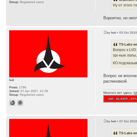
Group:
Registered users
Ну от этого т
Вороятно, но неп
by
lvd
» 03 Oct 2010
TS-Labs wr
Вопрос к LVD
spi-ные лапы
КО подсказыв
Вопрос не вполне
lvd
распиновкой.
Posts:
1786
Joined:
07 Apr 2007, 22:28
Многого нет здесь:
ht
Group:
Registered users
by
lvd
» 07 Oct 2010
TS-Labs wr