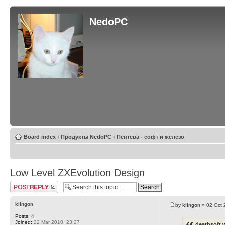
NedoPC
Board index
‹
Продукты NedoPC
‹
Пентева - софт и железо
Low Level ZXEvolution Design
Post a reply
klingon
by
klingon
» 02 Oct 
Posts:
4
Joined:
22 Mar 2010, 23:27
deathsoft 