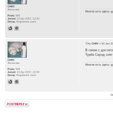
CHRV
Желесяка
Многое есть здесь:
w
Posts:
966
Joined:
15 Apr 2007, 22:52
Group:
Registered users
by
CHRV
» 02 Jan 2
В связи с достато
Турбо Саунд снят
CHRV
Желесяка
Многое есть здесь:
w
Posts:
966
Joined:
15 Apr 2007, 22:52
Group:
Registered users
D
Post a reply