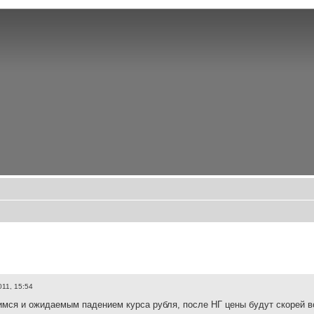
011, 15:54
мся и ожидаемым падением курса рубля, после НГ цены будут скорей вс