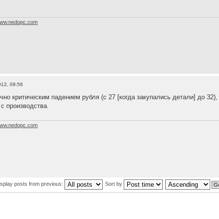
ww.nedopc.com
012, 09:56
чно критическим падением рубля (с 27 [когда закупались детали] до 32)
 с производства.
ww.nedopc.com
isplay posts from previous:
Sort by