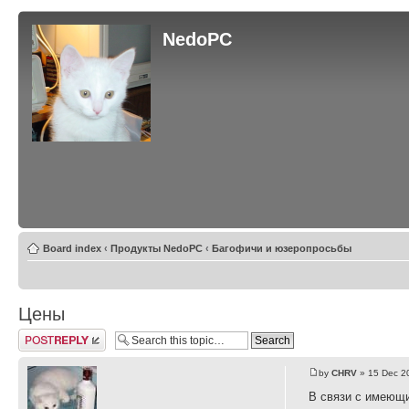
NedoPC
Board index
‹
Продукты NedoPC
‹
Багофичи и юзеропросьбы
Цены
Post a reply
by
CHRV
» 15 Dec 2
В связи с имеющи