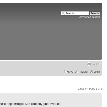
Advanced search
FAQ
Register
Login
2 posts • Page
1
of
1
его пересмотрены в сторону увеличения...