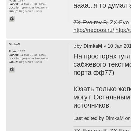
Posts:
1387
аааа...я то думал
Joined:
24 Mar 2010, 13:42
Location:
джунгли Амазонки
Group:
Registered users
ZX-Evo rev B,
ZX-Evo 
http://nedoos.ru/
http://
DimkaM
by
DimkaM
» 10 Jan 201
Posts:
1387
На просторах гуг
Joined:
24 Mar 2010, 13:42
Location:
джунгли Амазонки
Group:
Registered users
сабжевого текстм
порта фф77)
Юзать только жоп
могут. Остальным
источников.
Last edited by
DimkaM
on 
ZX-Evo rev B,
ZX-Evo 