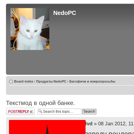
NedoPC
Board index
‹
Продукты NedoPC
‹
Багофичи и юзеропросьбы
Текстмод в одной банке.
Post a reply
by
lvd
» 08 Jan 2012, 11