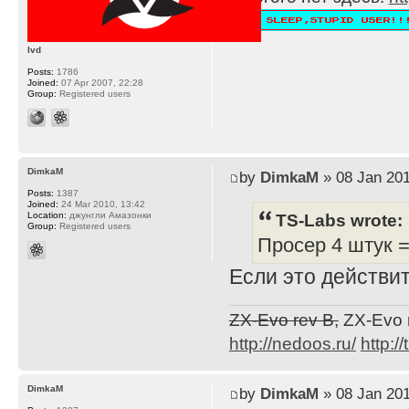
lvd
Posts:
1786
Joined:
07 Apr 2007, 22:28
Group:
Registered users
DimkaM
by
DimkaM
» 08 Jan 201
Posts:
1387
Joined:
24 Mar 2010, 13:42
TS-Labs wrote:
Location:
джунгли Амазонки
Group:
Registered users
Просер 4 штук 
Если это действит
ZX-Evo rev B,
ZX-Evo 
http://nedoos.ru/
http://
DimkaM
by
DimkaM
» 08 Jan 201