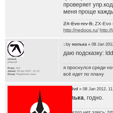
проверяет упр.код
меня проще кажды
ZX-Evo rev B,
ZX-Evo 
http://nedoos.ru/
http://
by
нолька
» 08 Jan 2012
даю подсказку: ldd: l
нолька
рОвный
я проснулся среди ноч
Posts:
264
Joined:
08 Apr 2007, 21:12
всё идет по плану
Group:
Registered users
by
lvd
» 08 Jan 2012, 11
нолька
, годно.
Многого нет здесь:
ht