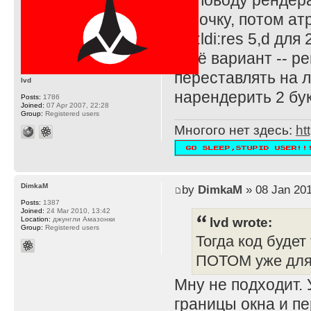
по поводу рендер
строчку, потом атр
5,d:ldi:res 5,d дл
Ещё вариант -- ре
переставлять на л
lvd
нарендерить 2 бук
Posts:
1786
Joined:
07 Apr 2007, 22:28
Group:
Registered users
Многого нет здесь:
ht
DimkaM
by
DimkaM
» 08 Jan 201
Posts:
1387
Joined:
24 Mar 2010, 13:42
lvd wrote:
Location:
джунгли Амазонки
Group:
Registered users
Тогда код будет т
ПОТОМ уже для 
Мну не подходит.
границы окна и пе