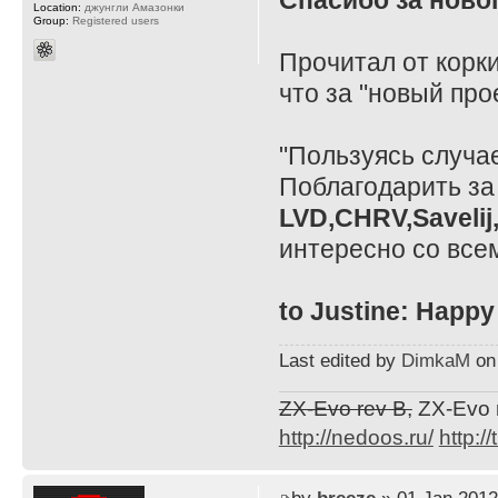
Спасибо за ново
Location:
джунгли Амазонки
Group:
Registered users
Прочитал от корки
что за "новый про
"Пользуясь случа
Поблагодарить за
LVD,CHRV,Savelij
интересно со все
to Justine: Happy
Last edited by
DimkaM
on 
ZX-Evo rev B,
ZX-Evo 
http://nedoos.ru/
http://