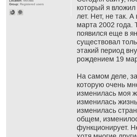
Location:
Москва
Group:
Registered users
который я вложил 
лет. Нет, не так. А
марта 2002 года.
появился еще в ян
существовал толь
этакий период вн
рождением 19 мар
На самом деле, за
которую очень мн
изменилась моя ж
изменилась жизнь
изменилась стран
общем, изменилос
функционирует. Не
хотя многие други