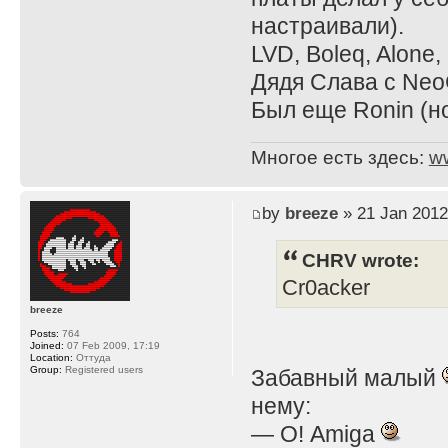
настраивали).
LVD, Boleq, Alone
Дядя Слава с NeoG
Был еще Ronin (но
Многое есть здесь:
w
by
breeze
» 21 Jan 2012
CHRV wrote:
Cr0acker
breeze
Posts:
764
Joined:
07 Feb 2009, 17:19
Location:
Оттуда
Group:
Registered users
Забавный малый
нему:
— О! Amiga