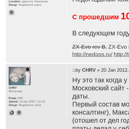
Location:
джунгли Амазонки
Group:
Registered users
1
С прошедшим
В следующем году
ZX-Evo rev B,
ZX-Evo 
http://nedoos.ru/
http://
by
CHRV
» 20 Jan 2012,
Ну это так когда 
Московский сайт -
CHRV
Желесяка
даты.
Posts:
966
Joined:
15 Apr 2007, 22:52
Первый состав мо
Group:
Registered users
консалтинг), Мак
(отошел от дел го
платы делал у се