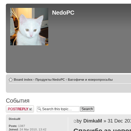
NedoPC
Board index
‹
Продукты NedoPC
‹
Багофичи и юзеропросьбы
События
Post a reply
DimkaM
by
DimkaM
» 31 Dec 201
Posts:
1387
Joined:
24 Mar 2010, 13:42