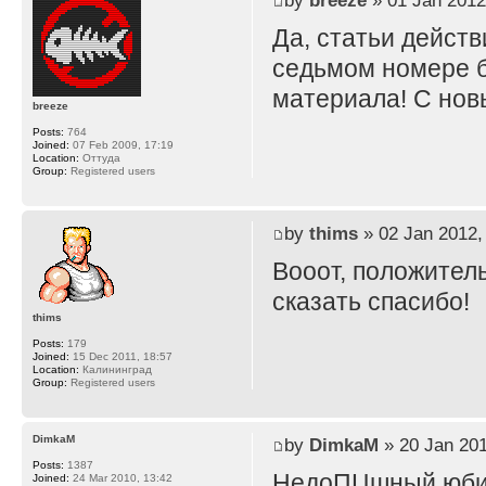
by
breeze
» 01 Jan 2012
Да, статьи дейст
седьмом номере б
материала! С нов
breeze
Posts:
764
Joined:
07 Feb 2009, 17:19
Location:
Оттуда
Group:
Registered users
by
thims
» 02 Jan 2012,
Вооот, положител
сказать спасибо!
thims
Posts:
179
Joined:
15 Dec 2011, 18:57
Location:
Калининград
Group:
Registered users
DimkaM
by
DimkaM
» 20 Jan 201
Posts:
1387
НедоПЦшный юбил
Joined:
24 Mar 2010, 13:42