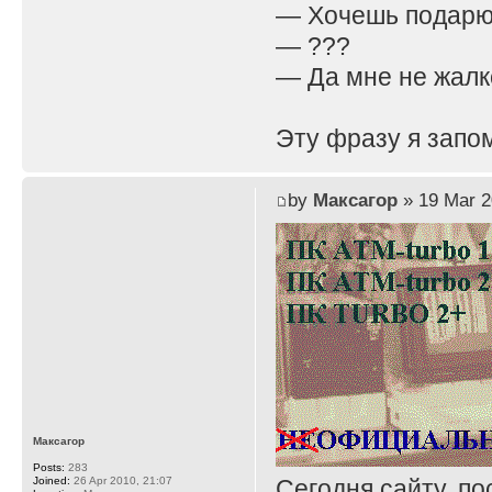
— Хочешь подар
— ???
— Да мне не жалк
Эту фразу я запо
by
Максагор
» 19 Mar 2
Максагор
Posts:
283
Joined:
26 Apr 2010, 21:07
Сегодня сайту, п