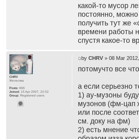
какой-то мусор л
постоянно, можно 
получить тут же 
времени работы не
спустя какое-то в
by
CHRV
» 08 Mar 2012,
потомучто все что
CHRV
Желесяка
а если серьезно т
Posts:
966
Joined:
15 Apr 2007, 22:52
1) ау-музоны буд
Group:
Registered users
музонов (фм-цап 
или после соотве
см. доку на фм)
2) есть мнение ч
образом изза кор