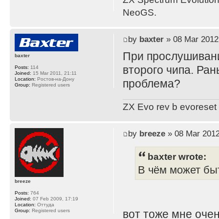
NeoGS.
by
baxter
» 08 Mar 2012
При прослушивани
baxter
второго чипа. Ран
Posts:
114
Joined:
15 Mar 2011, 21:11
Location:
Ростов-на-Дону
проблема?
Group:
Registered users
ZX Evo rev b evoreset
by
breeze
» 08 Mar 2012
baxter wrote:
В чём может бы
breeze
Posts:
764
Joined:
07 Feb 2009, 17:19
Location:
Оттуда
Group:
Registered users
вот тоже мне оче