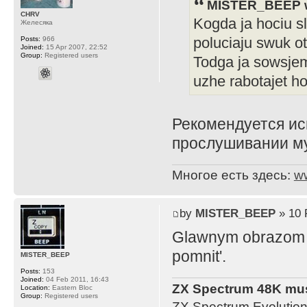
MISTER_BEEP w
CHRV
Kogda ja hociu s
Желесяка
poluciaju swuk ot
Posts:
966
Joined:
15 Apr 2007, 22:52
Group:
Registered users
Todga ja sowsjem 
uzhe rabotajet 
Рекомендуется ис
прослушивании м
Многое есть здесь:
w
by
MISTER_BEEP
» 10 
Glawnym obrazom ja
pomnit'.
MISTER_BEEP
Posts:
153
Joined:
04 Feb 2011, 16:43
ZX Spectrum 48K mus
Location:
Eastern Bloc
Group:
Registered users
ZX Spectrum Evolution