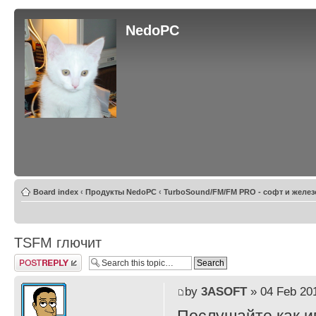
NedoPC
Board index
‹
Продукты NedoPC
‹
TurboSound/FM/FM PRO - софт и желез
TSFM глючит
Post a reply
by
3ASOFT
» 04 Feb 201