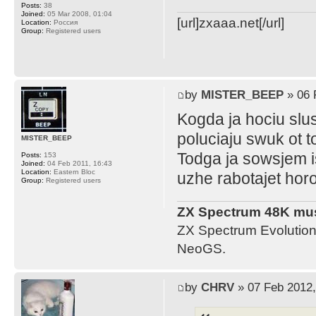
Posts:
38
Joined:
05 Mar 2008, 01:04
[url]zxaaa.net[/url]
Location:
Россия
Group:
Registered users
by
MISTER_BEEP
» 06 
Kogda ja hociu slu
poluciaju swuk ot t
MISTER_BEEP
Todga ja sowsjem is
Posts:
153
Joined:
04 Feb 2011, 16:43
Location:
Eastern Bloc
uzhe rabotajet ho
Group:
Registered users
ZX Spectrum 48K mus
ZX Spectrum Evolution
NeoGS.
by
CHRV
» 07 Feb 2012,