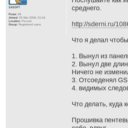
Послушайте как иг
среднего.
3ASOFT
Posts:
38
Joined:
05 Mar 2008, 01:04
Location:
Россия
http://sderni.ru/10
Group:
Registered users
Что я делал чтобы
1. Вынул из панел
2. Вынул две длин
Ничего не измени
3. Отсоеденял GS, 
4. видимых следов
Что делать, куда 
Прошивка пентевы