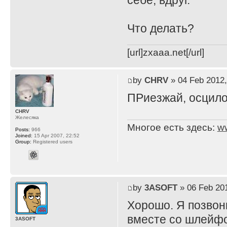
себе, вдруг.
Что делать?
[url]zxaaa.net[/url]
by
CHRV
» 04 Feb 2012,
ПРиезжай, осцило
CHRV
Желесяка
Многое есть здесь:
w
Posts:
966
Joined:
15 Apr 2007, 22:52
Group:
Registered users
by
3ASOFT
» 06 Feb 201
Хорошо. Я позвоню
вместе со шлейфом
3ASOFT