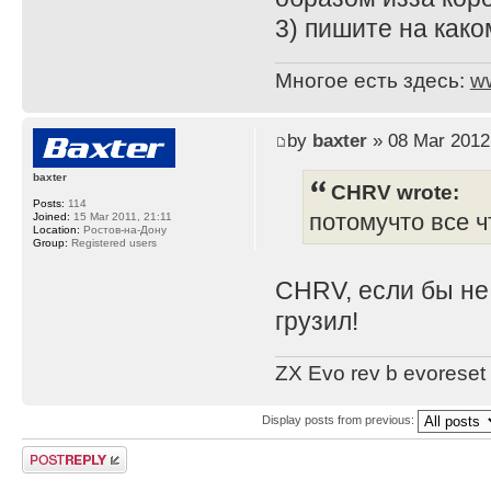
3) пишите на како
Многое есть здесь:
w
by
baxter
» 08 Mar 2012
baxter
CHRV wrote:
Posts:
114
потомучто все ч
Joined:
15 Mar 2011, 21:11
Location:
Ростов-на-Дону
Group:
Registered users
CHRV, если бы не 
грузил!
ZX Evo rev b evoreset
Display posts from previous:
Post a reply