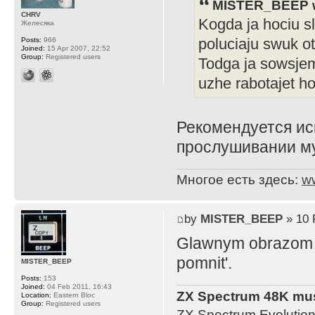
MISTER_BEEP w
CHRV
Kogda ja hociu s
Желесяка
poluciaju swuk ot
Posts:
966
Joined:
15 Apr 2007, 22:52
Group:
Registered users
Todga ja sowsjem 
uzhe rabotajet 
Рекомендуется ис
прослушивании м
Многое есть здесь:
w
by
MISTER_BEEP
» 10 
Glawnym obrazom ja
pomnit'.
MISTER_BEEP
Posts:
153
Joined:
04 Feb 2011, 16:43
ZX Spectrum 48K mus
Location:
Eastern Bloc
Group:
Registered users
ZX Spectrum Evolution