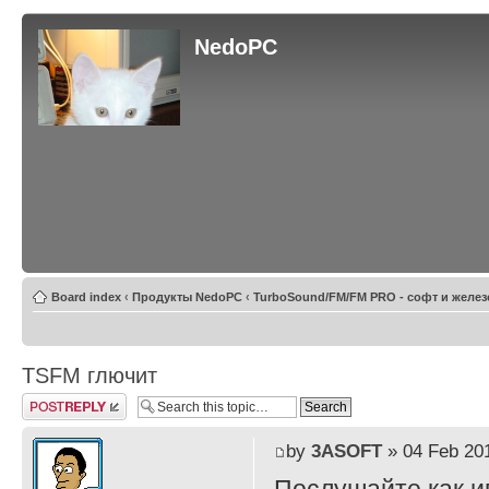
NedoPC
Board index
‹
Продукты NedoPC
‹
TurboSound/FM/FM PRO - софт и желез
TSFM глючит
Post a reply
by
3ASOFT
» 04 Feb 201