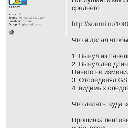
Послушайте как иг
среднего.
3ASOFT
Posts:
38
Joined:
05 Mar 2008, 01:04
Location:
Россия
http://sderni.ru/10
Group:
Registered users
Что я делал чтобы
1. Вынул из панел
2. Вынул две длин
Ничего не измени
3. Отсоеденял GS, 
4. видимых следов
Что делать, куда 
Прошивка пентевы