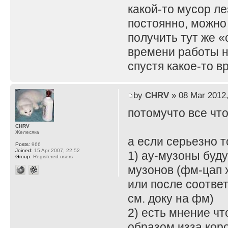
какой-то мусор л
постоянно, можно 
получить тут же 
времени работы не
спустя какое-то в
by
CHRV
» 08 Mar 2012,
потомучто все что
CHRV
Желесяка
а если серьезно т
Posts:
966
Joined:
15 Apr 2007, 22:52
1) ау-музоны буд
Group:
Registered users
музонов (фм-цап 
или после соотве
см. доку на фм)
2) есть мнение ч
образом изза кор