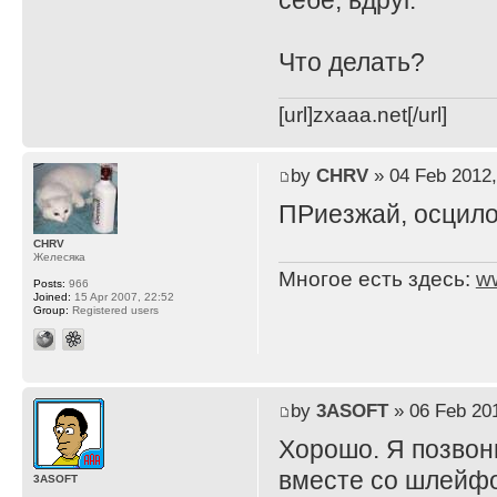
себе, вдруг.
Что делать?
[url]zxaaa.net[/url]
by
CHRV
» 04 Feb 2012,
ПРиезжай, осцило
CHRV
Желесяка
Многое есть здесь:
w
Posts:
966
Joined:
15 Apr 2007, 22:52
Group:
Registered users
by
3ASOFT
» 06 Feb 201
Хорошо. Я позвоню
вместе со шлейфом
3ASOFT