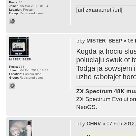
Posts:
38
Joined:
05 Mar 2008, 01:04
[url]zxaaa.net[/url]
Location:
Россия
Group:
Registered users
by
MISTER_BEEP
» 06 
Kogda ja hociu slu
poluciaju swuk ot t
MISTER_BEEP
Todga ja sowsjem is
Posts:
153
Joined:
04 Feb 2011, 16:43
Location:
Eastern Bloc
uzhe rabotajet ho
Group:
Registered users
ZX Spectrum 48K mus
ZX Spectrum Evolution
NeoGS.
by
CHRV
» 07 Feb 2012,