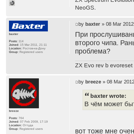
NeoGS.
by
baxter
» 08 Mar 2012
При прослушивани
baxter
второго чипа. Ран
Posts:
114
Joined:
15 Mar 2011, 21:11
Location:
Ростов-на-Дону
проблема?
Group:
Registered users
ZX Evo rev b evoreset
by
breeze
» 08 Mar 2012
baxter wrote:
В чём может бы
breeze
Posts:
764
Joined:
07 Feb 2009, 17:19
Location:
Оттуда
Group:
Registered users
вот тоже мне оче