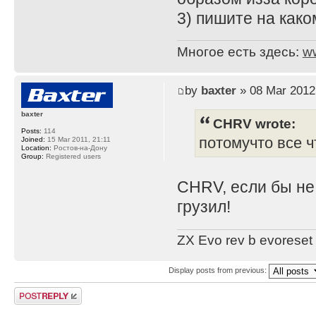
3) пишите на како
Многое есть здесь:
w
by
baxter
» 08 Mar 2012
baxter
CHRV wrote:
Posts:
114
потомучто все ч
Joined:
15 Mar 2011, 21:11
Location:
Ростов-на-Дону
Group:
Registered users
CHRV, если бы не 
грузил!
ZX Evo rev b evoreset
Display posts from previous:
Post a reply