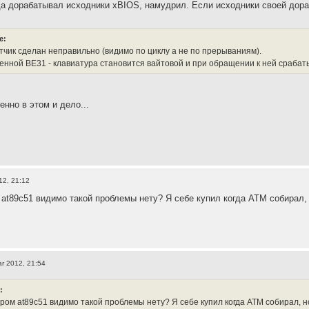
да дорабатывал исходники xBIOS, намудрил. Если исходники своей дораб
e:
тчик сделан неправильно (видимо по циклу а не по прерываниям).
енной ВЕ31 - клавиатура становится вайтовой и при обращении к ней срабат
нно в этом и дело...
12, 21:12
 at89c51 видимо такой проблемы нету? Я себе купил когда АТМ собирал, 
r 2012, 21:54
:
ром at89c51 видимо такой проблемы нету? Я себе купил когда АТМ собирал, но