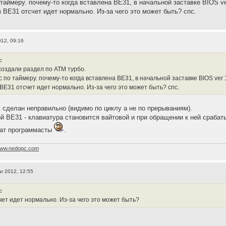
 таймеру. почему-то когда вставлена ВЕ31, в начальной заставке BIOS v
з ВЕ31 отсчет идет нормально. Из-за чего это может быть? спс.
012, 09:16
:
создали раздел по АТМ турбо.
с по таймеру. почему-то когда вставлена ВЕ31, в начальной заставке BIOS ve
ВЕ31 отсчет идет нормально. Из-за чего это может быть? спс.
 сделан неправильно (видимо по циклу а не по прерываниям).
й ВЕ31 - клавиатура становится вайтовой и при обращении к ней срабаты
ат программасты
.
ww.nedopc.com
r 2012, 12:55
:
чет идет нормально. Из-за чего это может быть?