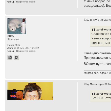
У меня вопрос по
Group:
Registered users
раза дольше). Бе
by
CHRV
» 30 Mar 2
zorel wrote
Спасибо что 
CHRV
У меня вопро
Желесяка
дольше). Без 
Posts:
966
Joined:
15 Apr 2007, 22:52
Group:
Registered users
Очевидно счетчик
При установленно
ВОщем пусть пач
Многое есть здесь:
w
by
Максагор
» 30 Ma
zorel wrote
Без ВЕ31 отс