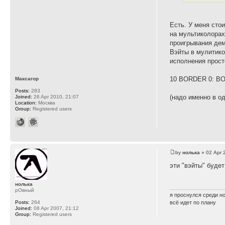
Есть. У меня стои
на мультиколора
проигрывания дем
Вэйты в мулитико
исполнения прост
10 BORDER 0: B
Максагор
Posts:
283
(надо именно в од
Joined:
26 Apr 2010, 21:07
Location:
Москва
Group:
Registered users
by
нолька
» 02 Apr 
эти "вэйты" буде
нолька
рОвный
я проснулся среди ноч
всё идет по плану
Posts:
264
Joined:
08 Apr 2007, 21:12
Group:
Registered users