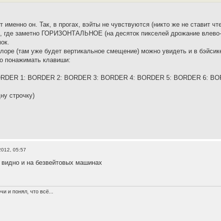
т именно он. Так, в прогах, вэйты не чувствуются (никто же не ставит 
х, где заметно ГОРИЗОНТАЛЬНОЕ (на десяток пикселей дрожание влево-
ок.
лоре (там уже будет вертикальное смещение) можно увидеть и в бэйсике, 
о понажимать клавиши:
ORDER 1: BORDER 2: BORDER 3: BORDER 4: BORDER 5: BORDER 6: BOR
ну строчку)
2012, 05:57
т видно и на безвейтовых машинах
и и понял, что всё...