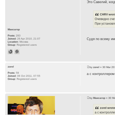
Это Савелий, ког
CHRV wrot
Очевидно сче
При установл
Максагор
Posts:
283
Судя по всему име
Joined:
26 Apr 2010, 21:07
Location:
Москва
Group:
Registered users
zorel
by
zorel
» 30 Mar 20
Posts:
58
а с контроллером
Joined:
06 Oct 2011, 07:55
Group:
Registered users
by
Максагор
» 30 Ma
zorel wrote
а с контролле