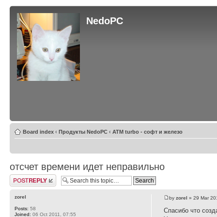
NedoPC
Board index
‹
Продукты NedoPC
‹
ATM turbo - софт и железо
отсчет времени идет неправильно
Post a reply
zorel
by
zorel
» 29 Mar 20
Posts:
58
Спасибо что созд
Joined:
06 Oct 2011, 07:55