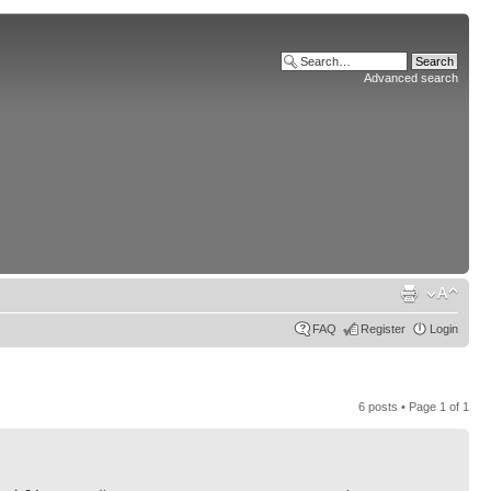
Advanced search
FAQ
Register
Login
6 posts • Page
1
of
1