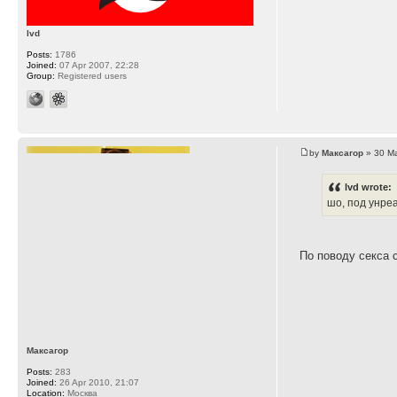
lvd
Posts:
1786
Joined:
07 Apr 2007, 22:28
Group:
Registered users
by
Максагор
» 30 Ma
lvd wrote:
шо, под унре
По поводу секса с
Максагор
Posts:
283
Joined:
26 Apr 2010, 21:07
Location:
Москва