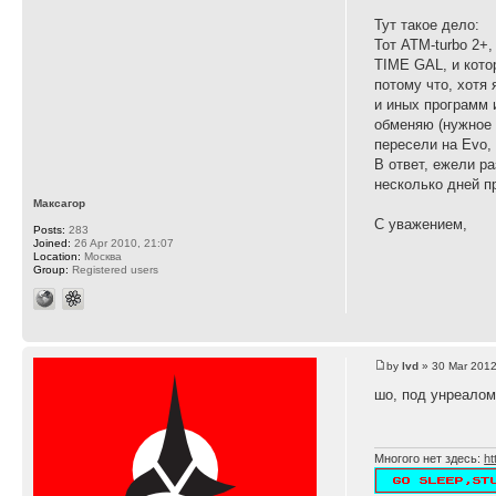
Тут такое дело:
Тот ATM-turbo 2+,
TIME GAL, и кото
потому что, хотя 
и иных программ 
обменяю (нужное 
пересели на Evo,
В ответ, ежели р
несколько дней п
Максагор
С уважением,
Posts:
283
Joined:
26 Apr 2010, 21:07
Location:
Москва
Group:
Registered users
by
lvd
» 30 Mar 2012
шо, под унреалом
Многого нет здесь:
ht