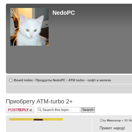
NedoPC
Board index
‹
Продукты NedoPC
‹
ATM turbo - софт и железо
Приобрету ATM-turbo 2+
Post a reply
by
Максагор
» 30 Ma
Привет народ!