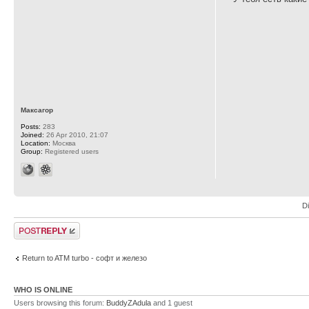
Максагор
Posts:
283
Joined:
26 Apr 2010, 21:07
Location:
Москва
Group:
Registered users
D
Post a reply
Return to ATM turbo - софт и железо
WHO IS ONLINE
Users browsing this forum:
BuddyZAdula
and 1 guest