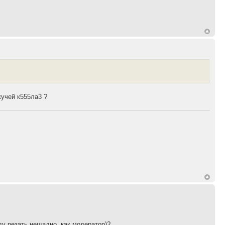
кучей к555ла3 ?
.
ду резать нещадно, как модератор)?