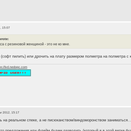
, 15:07
wrote:
са с резиновой женщиной - это не ко мне.
 (софт пилить) или дрочить на плату размером полметра на полметра с 
tp://lvd.nedopc.com
r 2012, 15:17
ь на реальном спеке, а не писюканством/виндоморонством заниматься..
е-то предложения или флейм будем разводить (который я в этой ветке бу