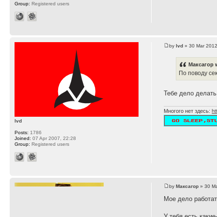
Group:
Registered users
by
lvd
» 30 Mar 2012
Максагор 
По поводу сек
Тебе дело делать
Многого нет здесь:
ht
lvd
Posts:
1786
Joined:
07 Apr 2007, 22:28
Group:
Registered users
by
Максагор
» 30 Ma
Мое дело работат
У тебя есть каки