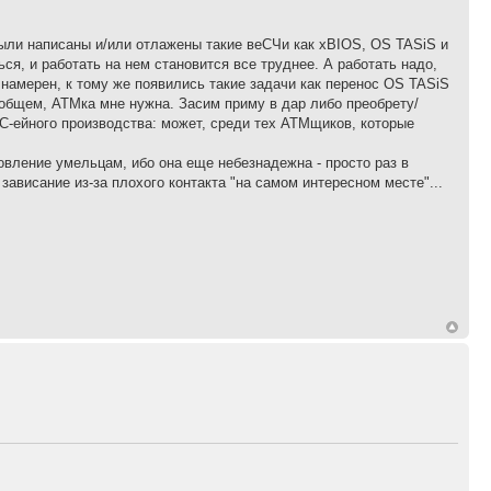
м были написаны и/или отлажены такие веСЧи как xBIOS, OS TASiS и
ся, и работать на нем становится все труднее. А работать надо,
е намерен, к тому же появились такие задачи как перенос OS TASiS
 общем, ATMка мне нужна. Засим приму в дар либо преобрету/
C-ейного производства: может, среди тех ATMщиков, которые
овление умельцам, ибо она еще небезнадежна - просто раз в
ависание из-за плохого контакта "на самом интересном месте"...