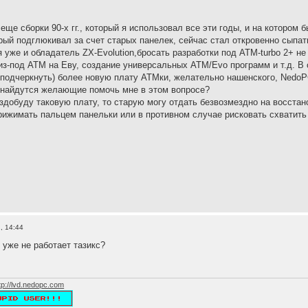
 еще сборки 90-х гг., который я использовал все эти годы, и на которо
рый подглюкивал за счет старых панелек, сейчас стал откровенно сыпать
я уже и обладатель ZX-Evolution,бросать разработки под ATM-turbo 2+ н
из-под ATM на Еву, создание универсальных ATM/Evo программ и т.д. В
подчеркнуть) более новую плату ATMки, желательно нашенского, NedoP
 найдутся желающие помочь мне в этом вопросе?
аздобуду таковую плату, то старую могу отдать безвозмездно на восстан
рижимать пальцем панельки или в противном случае рисковать схватить з
, 14:44
 уже не работает тазикс?
tp://lvd.nedopc.com