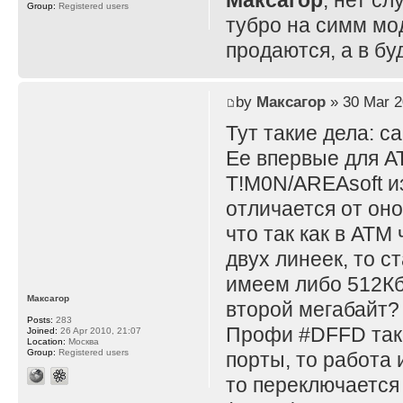
Максагор
, нет с
Group:
Registered users
тубро на симм мод
продаются, а в б
by
Максагор
» 30 Mar 2
Тут такие дела: с
Ее впервые для A
T!M0N/AREAsoft и
отличается от оно
что так как в ATM
двух линеек, то с
имеем либо 512Кб 
Максагор
второй мегабайт?
Posts:
283
Профи #DFFD таки
Joined:
26 Apr 2010, 21:07
Location:
Москва
Group:
Registered users
порты, то работа 
то переключается