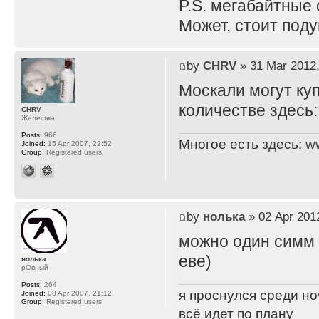
P.S. мегабайтные
Может, стоит под
by
CHRV
» 31 Mar 2012,
Москали могут ку
количестве здесь
CHRV
Желесяка
Posts:
966
Многое есть здесь:
w
Joined:
15 Apr 2007, 22:52
Group:
Registered users
by
нолька
» 02 Apr 2012
можно один симм 7
еве)
нолька
рОвный
Posts:
264
я проснулся среди ноч
Joined:
08 Apr 2007, 21:12
Group:
Registered users
всё идет по плану