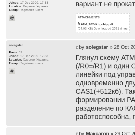
вариант не прока
Joined:
17 Dec 2009, 17:33
Location:
Харьков, Украина
Group:
Registered users
ATTACHMENTS
ATM_1024kb_chip.pdf
(54.03 KB) Downloaded 2571 times
solegstar
by
solegstar
» 28 Oct 20
Posts:
52
Глянул схему АТМ
Joined:
17 Dec 2009, 17:33
Location:
Харьков, Украина
Group:
Registered users
(/R0=/R1) и один 
линейки под упра
одновременно двух
CAS1(+512кб). Так
формировании РАС
разделение по КА
работоспособна, п
by
Максагор
» 29 Oct 2