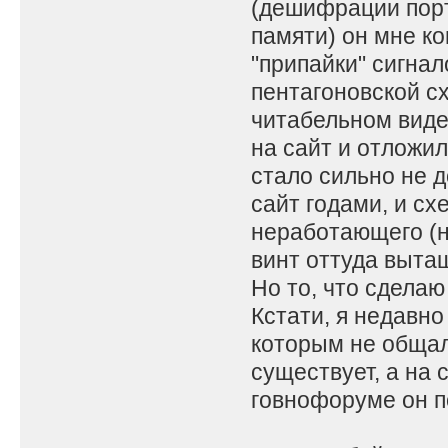
(дешифрации порт
памяти) он мне к
"припайки" сигна
пентагоновской сх
читабельном виде
на сайт и отложил
стало сильно не д
сайт годами, и сх
неработающего (но
винт оттуда вытащ
Но то, что сдела
Кстати, я недавно
которым не общал
существует, а на 
говнофоруме он по