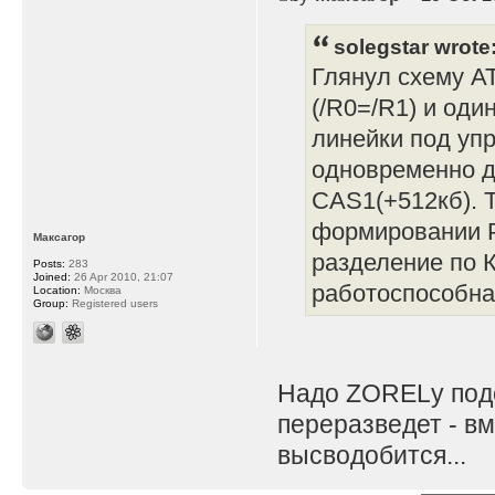
solegstar wrote
Глянул схему А
(/R0=/R1) и оди
линейки под упр
одновременно дв
CAS1(+512кб). Т
формировании Р
Максагор
разделение по 
Posts:
283
Joined:
26 Apr 2010, 21:07
работоспособна,
Location:
Москва
Group:
Registered users
Надо ZORELу подс
переразведет - вм
высводобится...