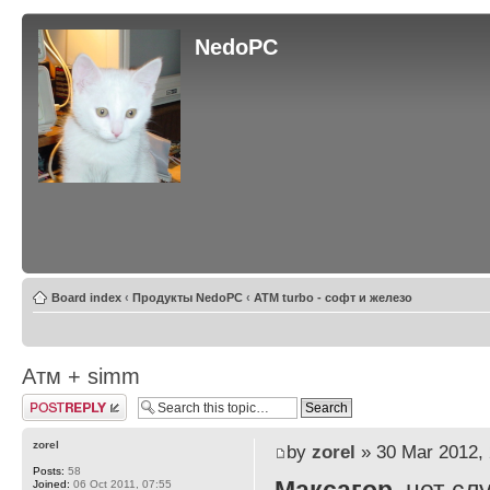
NedoPC
Board index
‹
Продукты NedoPC
‹
ATM turbo - софт и железо
Атм + simm
Post a reply
zorel
by
zorel
» 30 Mar 2012, 
Posts:
58
Joined:
06 Oct 2011, 07:55