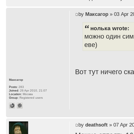
by
Максагор
» 03 Apr 2
нолька wrote:
можно один симм
еве)
Вот тут ничего ска
Максагор
Posts:
283
Joined:
26 Apr 2010, 21:07
Location:
Москва
Group:
Registered users
by
deathsoft
» 07 Apr 20