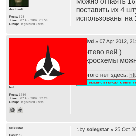
Можно отпаять 16
поставить их 4 ш
deathsoft
использованы на 1
Posts:
358
Joined:
07 Apr 2007, 01:58
Group:
Registered users
by
lvd
» 07 Apr 2012, 21
Пентево вей )
Микросхемы можно
Многого нет здесь:
ht
lvd
Posts:
1786
Joined:
07 Apr 2007, 22:28
Group:
Registered users
solegstar
by
solegstar
» 25 Oct 20
Posts:
52