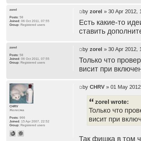
zorel
by
zorel
» 30 Apr 2012, 
Posts:
58
Есть какие-то иде
Joined:
06 Oct 2011, 07:55
Group:
Registered users
ставить дополнит
zorel
by
zorel
» 30 Apr 2012, 
Posts:
58
Только что прове
Joined:
06 Oct 2011, 07:55
Group:
Registered users
висит при включе
by
CHRV
» 01 May 2012
zorel wrote:
CHRV
Только что пров
Желесяка
висит при вклю
Posts:
966
Joined:
15 Apr 2007, 22:52
Group:
Registered users
Так фишка в том 