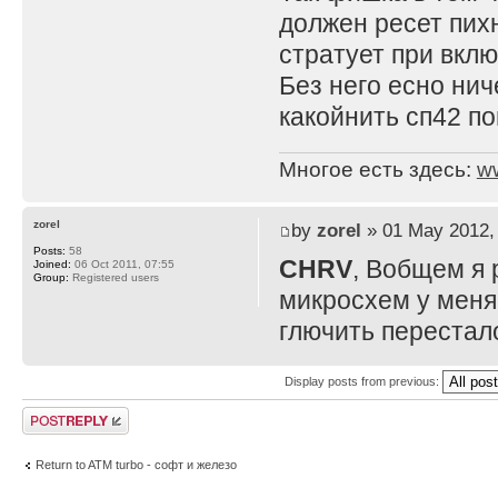
должен ресет пихн
стратует при вкл
Без него есно нич
какойнить сп42 по
Многое есть здесь:
w
zorel
by
zorel
» 01 May 2012,
Posts:
58
CHRV
, Вобщем я 
Joined:
06 Oct 2011, 07:55
Group:
Registered users
микросхем у меня 
глючить переста
Display posts from previous:
Post a reply
Return to ATM turbo - софт и железо