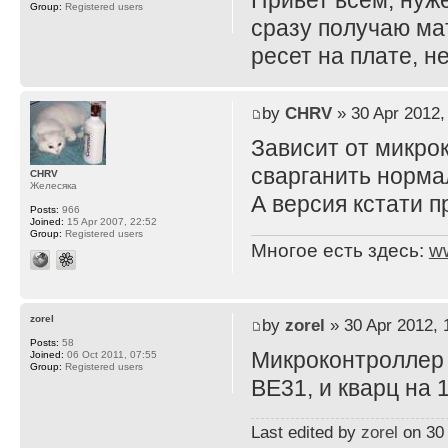
Привет всем, нуже
Group:
Registered users
сразу получаю мат
ресет на плате, н
by
CHRV
» 30 Apr 2012,
Зависит от микро
сварганить норма
CHRV
Желесяка
А версия кстати 
Posts:
966
Joined:
15 Apr 2007, 22:52
Group:
Registered users
Многое есть здесь:
w
zorel
by
zorel
» 30 Apr 2012, 
Posts:
58
Микроконтролле
Joined:
06 Oct 2011, 07:55
Group:
Registered users
ВЕ31, и кварц на 
Last edited by
zorel
on 30 