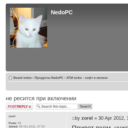
NedoPC
Board index
‹
Продукты NedoPC
‹
ATM turbo - софт и железо
не ресится при включении
Post a reply
zorel
by
zorel
» 30 Apr 2012, 
Posts:
58
Joined:
06 Oct 2011, 07:55