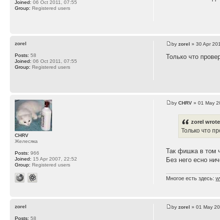
Joined:
06 Oct 2011, 07:55
Group:
Registered users
zorel
by
zorel
» 30 Apr 20
Posts:
58
Только что прове
Joined:
06 Oct 2011, 07:55
Group:
Registered users
by
CHRV
» 01 May 2
zorel wrote
Только что п
CHRV
Желесяка
Так фишка в том 
Posts:
966
Joined:
15 Apr 2007, 22:52
Без него есно ни
Group:
Registered users
Многое есть здесь:
w
zorel
by
zorel
» 01 May 20
Posts:
58