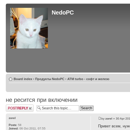
NedoPC
Board index
‹
Продукты NedoPC
‹
ATM turbo - софт и железо
не ресится при включении
Post a reply
zorel
by
zorel
» 30 Apr 20
Posts:
58
Привет всем, нуж
Joined:
06 Oct 2011, 07:55