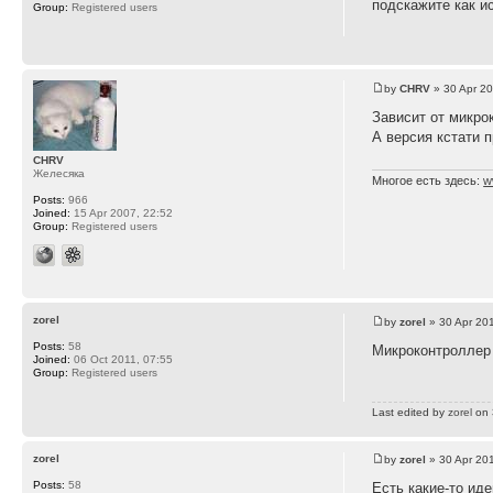
подскажите как ис
Group:
Registered users
by
CHRV
» 30 Apr 20
Зависит от микро
А версия кстати 
CHRV
Желесяка
Многое есть здесь:
w
Posts:
966
Joined:
15 Apr 2007, 22:52
Group:
Registered users
zorel
by
zorel
» 30 Apr 20
Posts:
58
Микроконтролле
Joined:
06 Oct 2011, 07:55
Group:
Registered users
Last edited by
zorel
on 3
zorel
by
zorel
» 30 Apr 20
Posts:
58
Есть какие-то ид