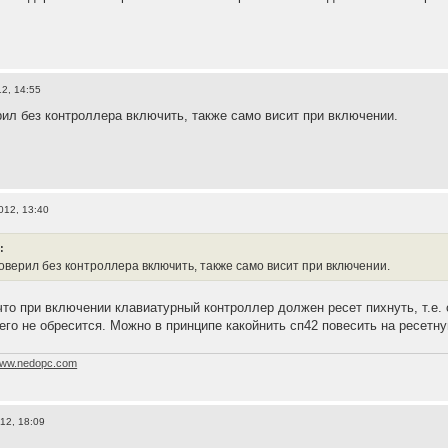
12, 14:55
рил без контроллера включить, также само висит при включении.
012, 13:40
:
роверил без контроллера включить, также само висит при включении.
что при включении клавиатурный контроллер должен ресет пихнуть, т.е. о
чего не обресится. Можно в принципе какойнить сп42 повесить на ресетн
ww.nedopc.com
12, 18:09