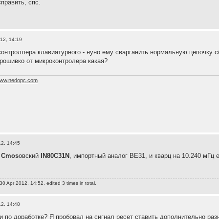
править, спс.
12, 14:19
контроллера клавиатурного - нуно ему сварганить нормальную цепочку с
прошивко от микроконтролера какая?
ww.nedopc.com
12, 14:45
р
Cmos
овский
IN80C31N
, импортный аналог ВЕ31, и кварц на 10.240 мГц 
0 Apr 2012, 14:52, edited 3 times in total.
12, 14:48
еи по доработке? Я пробовал на сигнал ресет ставить дополнительно раз