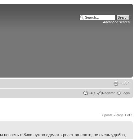
Advanced search
FAQ
Register
Login
7 posts • Page
1
of
1
ы попасть в биос нужно сделать ресет на плате, не очень удобно,