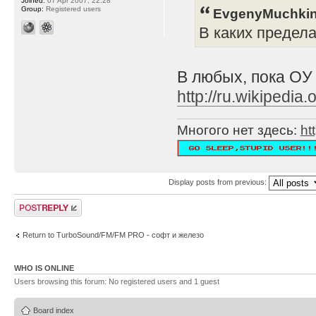
Joined:
07 Apr 2007, 22:28
Group:
Registered users
EvgenyMuchkin
В каких предел
В любых, пока ОУ
http://ru.wikipe
Многого нет здесь:
ht
Display posts from previous:
Post a reply
Return to TurboSound/FM/FM PRO - софт и железо
WHO IS ONLINE
Users browsing this forum: No registered users and 1 guest
Board index