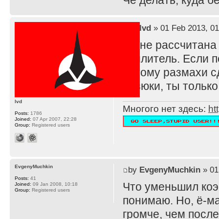
Че делать, куда 
by
lvd
» 01 Feb 2013, 01
TS не рассчитана
усилитель. Если п
потому размахи с
резюки, ты тольк
lvd
Многого нет здесь:
ht
Posts:
1786
Joined:
07 Apr 2007, 22:28
Group:
Registered users
EvgenyMuchkin
by
EvgenyMuchkin
» 01
Posts:
41
Что уменьшил ко
Joined:
09 Jan 2008, 10:18
Group:
Registered users
понимаю. Но, ё-ма
громче, чем после