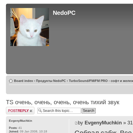
NedoPC
Board index
‹
Продукты NedoPC
‹
TurboSound/FM/FM PRO - софт и желез
TS очень, очень, очень, очень тихий звук
Post a reply
EvgenyMuchkin
by
EvgenyMuchkin
» 31
Posts:
41
Joined:
09 Jan 2008, 10:18