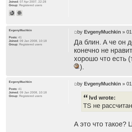
Joined:
07 Apr 2007, 22:28
Group:
Registered users
EvgenyMuchkin
by
EvgenyMuchkin
» 01
Posts:
41
Да блин. А че он 
Joined:
09 Jan 2008, 10:18
Group:
Registered users
конечно не нравит
хорошо что есть (
).
EvgenyMuchkin
by
EvgenyMuchkin
» 01
Posts:
41
Joined:
09 Jan 2008, 10:18
lvd wrote:
Group:
Registered users
TS не рассчита
А это что такое? 