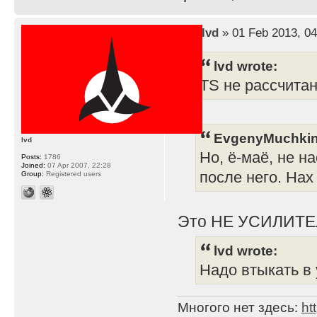
by
lvd
» 01 Feb 2013, 04
lvd wrote:
TS не рассчита
EvgenyMuchkin
lvd
Но, ё-маё, не н
Posts:
1786
Joined:
07 Apr 2007, 22:28
после него. Нах
Group:
Registered users
Это НЕ УСИЛИТЕ
lvd wrote:
Надо втыкать в 
Многого нет здесь:
ht