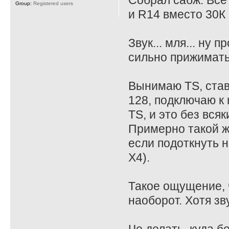
Собрал сабж. Все
Group:
Registered users
и R14 вместо 30К 
Звук... мля... ну
сильно прижимать
Вынимаю TS, став
128, подключаю к 
TS, и это без всяк
Примерно такой ж
если подоткнуть на
X4).
Такое ощущение, ч
наоборот. Хотя зв