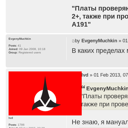
"Платы проверя
2+, также при п
A191"
EvgenyMuchkin
by
EvgenyMuchkin
» 01
Posts:
41
В каких пределах
Joined:
09 Jan 2008, 10:18
Group:
Registered users
by
lvd
» 01 Feb 2013, 07
EvgenyMuchkin
"Платы проверя
также при пров
lvd
Не знаю, я мануал
Posts:
1786