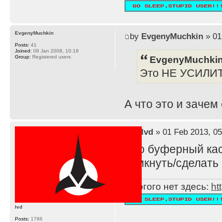
EvgenyMuchkin
by
EvgenyMuchkin
» 01
Posts:
41
Joined:
09 Jan 2008, 10:18
EvgenyMuchkin
Group:
Registered users
Это НЕ УСИЛИ
А что это и зачем
by
lvd
» 01 Feb 2013, 05
Это буферный каск
замкнуть/сделать 
Многого нет здесь:
ht
lvd
Posts:
1786