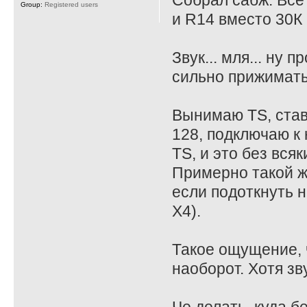
Собрал сабж. Все
Group:
Registered users
и R14 вместо 30К 
Звук... мля... ну
сильно прижимать
Вынимаю TS, став
128, подключаю к 
TS, и это без всяк
Примерно такой ж
если подоткнуть на
X4).
Такое ощущение, ч
наоборот. Хотя зв