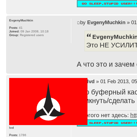
EvgenyMuchkin
by
EvgenyMuchkin
» 01
Posts:
41
Joined:
09 Jan 2008, 10:18
EvgenyMuchkin
Group:
Registered users
Это НЕ УСИЛИ
А что это и зачем
by
lvd
» 01 Feb 2013, 05
Это буферный каск
замкнуть/сделать 
Многого нет здесь:
ht
lvd
Posts:
1786