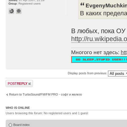
Joined:
07 Apr 2007, 22:28
Group:
Registered users
EvgenyMuchkin
В каких предел
В любых, пока ОУ
http://ru.wikipe
Многого нет здесь:
ht
Display posts from previous:
Post a reply
Return to TurboSound/FM/FM PRO - софт и железо
WHO IS ONLINE
Users browsing this forum: No registered users and 1 guest
Board index