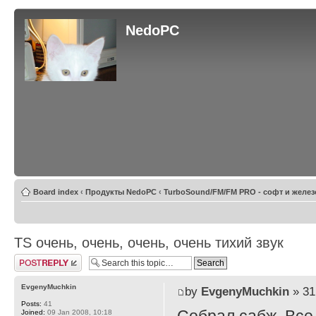
NedoPC
Board index
‹
Продукты NedoPC
‹
TurboSound/FM/FM PRO - софт и желез
TS очень, очень, очень, очень тихий звук
Post a reply
EvgenyMuchkin
by
EvgenyMuchkin
» 31
Posts:
41
Joined:
09 Jan 2008, 10:18