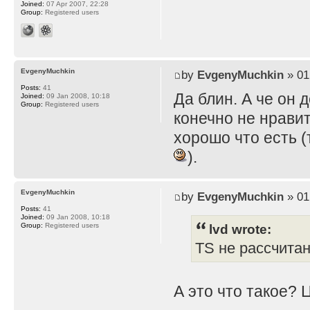
Joined:
07 Apr 2007, 22:28
Group:
Registered users
EvgenyMuchkin
by
EvgenyMuchkin
» 01
Posts:
41
Да блин. А че он 
Joined:
09 Jan 2008, 10:18
Group:
Registered users
конечно не нравит
хорошо что есть (
).
EvgenyMuchkin
by
EvgenyMuchkin
» 01
Posts:
41
Joined:
09 Jan 2008, 10:18
lvd wrote:
Group:
Registered users
TS не рассчита
А это что такое? 