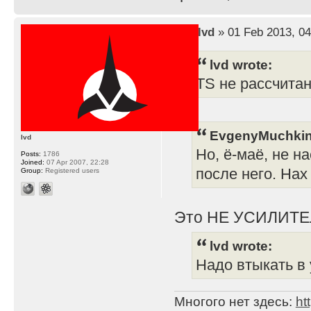
by
lvd
» 01 Feb 2013, 04
lvd wrote:
TS не рассчита
EvgenyMuchkin
lvd
Но, ё-маё, не н
Posts:
1786
Joined:
07 Apr 2007, 22:28
после него. Нах
Group:
Registered users
Это НЕ УСИЛИТЕ
lvd wrote:
Надо втыкать в 
Многого нет здесь:
ht