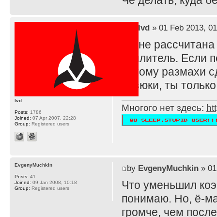
Че делать, куда 
by
lvd
» 01 Feb 2013, 01
TS не рассчитана
усилитель. Если п
потому размахи с
резюки, ты тольк
lvd
Многого нет здесь:
ht
Posts:
1786
Joined:
07 Apr 2007, 22:28
Group:
Registered users
EvgenyMuchkin
by
EvgenyMuchkin
» 01
Posts:
41
Что уменьшил ко
Joined:
09 Jan 2008, 10:18
Group:
Registered users
понимаю. Но, ё-ма
громче, чем после