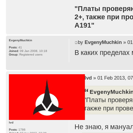
"Платы проверя
2+, также при п
A191"
EvgenyMuchkin
by
EvgenyMuchkin
» 01
Posts:
41
В каких пределах
Joined:
09 Jan 2008, 10:18
Group:
Registered users
by
lvd
» 01 Feb 2013, 07
EvgenyMuchkin
"Платы проверя
также при пров
lvd
Не знаю, я мануал
Posts:
1786