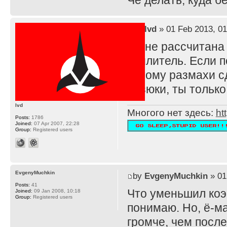
Че делать, куда 
by
lvd
» 01 Feb 2013, 01
TS не рассчитана
усилитель. Если п
потому размахи с
резюки, ты тольк
lvd
Многого нет здесь:
ht
Posts:
1786
Joined:
07 Apr 2007, 22:28
Group:
Registered users
EvgenyMuchkin
by
EvgenyMuchkin
» 01
Posts:
41
Что уменьшил ко
Joined:
09 Jan 2008, 10:18
Group:
Registered users
понимаю. Но, ё-ма
громче, чем после