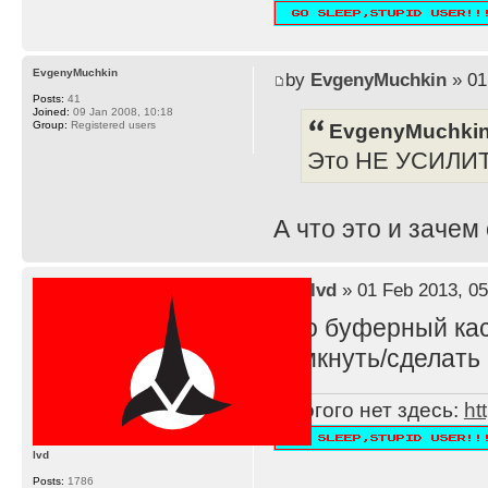
EvgenyMuchkin
by
EvgenyMuchkin
» 01
Posts:
41
Joined:
09 Jan 2008, 10:18
EvgenyMuchkin
Group:
Registered users
Это НЕ УСИЛИ
А что это и зачем
by
lvd
» 01 Feb 2013, 05
Это буферный каск
замкнуть/сделать 
Многого нет здесь:
ht
lvd
Posts:
1786