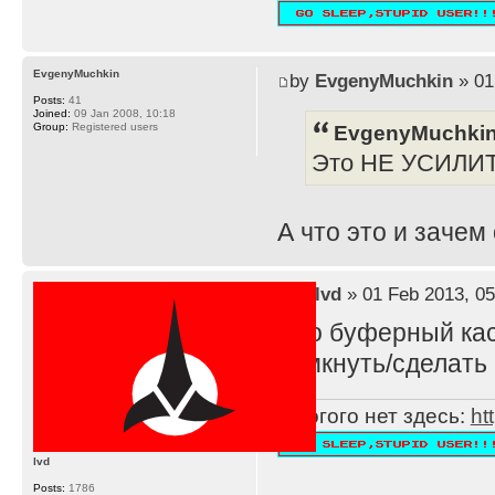
EvgenyMuchkin
by
EvgenyMuchkin
» 01
Posts:
41
Joined:
09 Jan 2008, 10:18
EvgenyMuchkin
Group:
Registered users
Это НЕ УСИЛИ
А что это и зачем
by
lvd
» 01 Feb 2013, 05
Это буферный каск
замкнуть/сделать 
Многого нет здесь:
ht
lvd
Posts:
1786