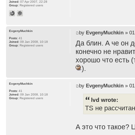
Joined:
07 Apr 2007, 22:28
Group:
Registered users
EvgenyMuchkin
by
EvgenyMuchkin
» 01
Posts:
41
Да блин. А че он 
Joined:
09 Jan 2008, 10:18
Group:
Registered users
конечно не нравит
хорошо что есть (
).
EvgenyMuchkin
by
EvgenyMuchkin
» 01
Posts:
41
Joined:
09 Jan 2008, 10:18
lvd wrote:
Group:
Registered users
TS не рассчита
А это что такое? 