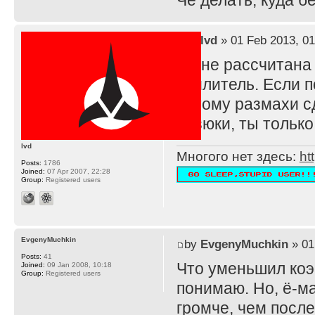
Че делать, куда 
by
lvd
» 01 Feb 2013, 01
TS не рассчитана
усилитель. Если п
потому размахи с
резюки, ты тольк
lvd
Многого нет здесь:
ht
Posts:
1786
Joined:
07 Apr 2007, 22:28
Group:
Registered users
EvgenyMuchkin
by
EvgenyMuchkin
» 01
Posts:
41
Что уменьшил ко
Joined:
09 Jan 2008, 10:18
Group:
Registered users
понимаю. Но, ё-ма
громче, чем после