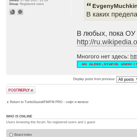
Joined:
07 Apr 2007, 22:28
Group:
Registered users
EvgenyMuchkin
В каких предел
В любых, пока ОУ
http://ru.wikipe
Многого нет здесь:
ht
Display posts from previous:
Post a reply
Return to TurboSound/FM/FM PRO - софт и железо
WHO IS ONLINE
Users browsing this forum: No registered users and 1 guest
Board index