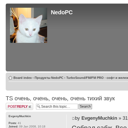
NedoPC
Board index
‹
Продукты NedoPC
‹
TurboSound/FM/FM PRO - софт и желез
TS очень, очень, очень, очень тихий звук
Post a reply
EvgenyMuchkin
by
EvgenyMuchkin
» 31
Posts:
41
Joined:
09 Jan 2008, 10:18