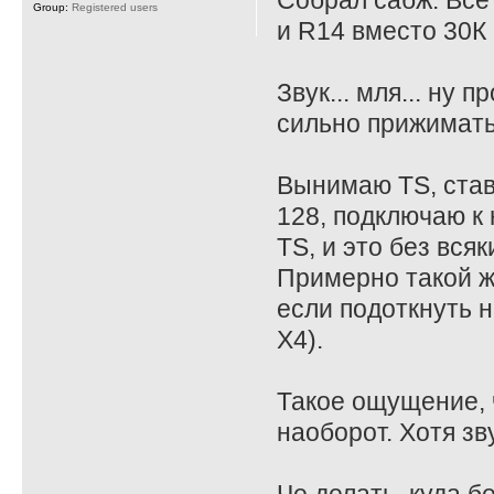
Собрал сабж. Все
Group:
Registered users
и R14 вместо 30К 
Звук... мля... ну
сильно прижимать
Вынимаю TS, став
128, подключаю к 
TS, и это без всяк
Примерно такой ж
если подоткнуть на
X4).
Такое ощущение, ч
наоборот. Хотя зв