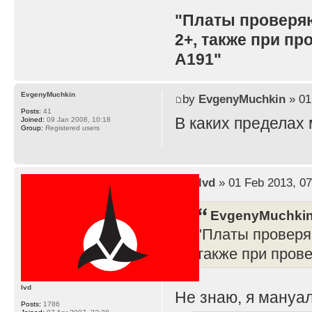
"Платы проверя
2+, также при п
A191"
EvgenyMuchkin
by
EvgenyMuchkin
» 01
Posts:
41
В каких пределах
Joined:
09 Jan 2008, 10:18
Group:
Registered users
by
lvd
» 01 Feb 2013, 07
EvgenyMuchkin
"Платы проверя
также при пров
lvd
Не знаю, я мануал
Posts:
1786