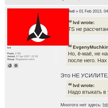
by
lvd
» 01 Feb 2013, 04
lvd wrote:
TS не рассчита
EvgenyMuchkin
lvd
Но, ё-маё, не н
Posts:
1786
Joined:
07 Apr 2007, 22:28
после него. Нах
Group:
Registered users
Это НЕ УСИЛИТЕ
lvd wrote:
Надо втыкать в 
Многого нет здесь:
ht